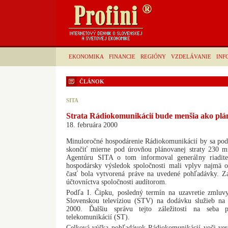
EKONOMIKA
FINANCIE
REGIÓNY
VZDELÁVANIE
INF
ČLÁNOK
SITA
Strata Rádiokomunikácií bude menšia ako plá
18. februára 2000
Minuloročné hospodárenie Rádiokomunikácií by sa po
skončiť mierne pod úrovňou plánovanej straty 230 m
Agentúru SITA o tom informoval generálny riadite
hospodársky výsledok spoločnosti mali vplyv najmä o
časť bola vytvorená práve na uvedené pohľadávky. Za
účtovníctva spoločnosti audítorom.
Podľa I. Čipku, posledný termín na uzavretie zmlu
Slovenskou televíziou (STV) na dodávku služieb na 
2000. Ďalšiu správu tejto záležitosti na seba p
telekomunikácií (ST).
Celková výška pohľadávok Rádiokomunikácií voči v