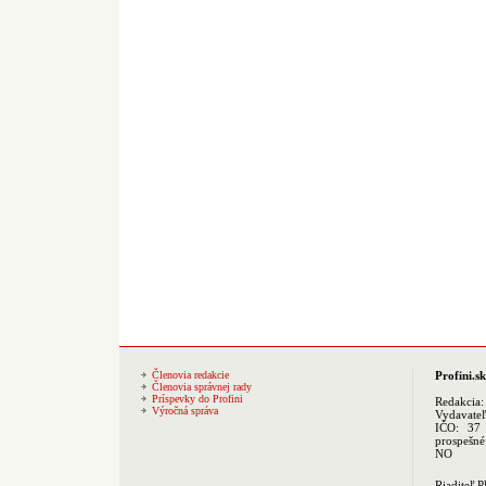
Členovia redakcie
Profini.sk
Členovia správnej rady
Príspevky do Profini
Redakcia
Výročná správa
Vydavate
IČO: 37 
prospešné
NO
Riaditeľ 