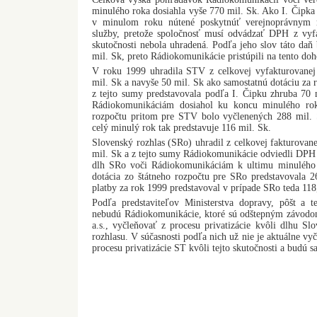
minulého roka dosiahla vyše 770 mil. Sk. Ako I. Čipka
v minulom roku nútené poskytnúť verejnoprávnym 
služby, pretože spoločnosť musí odvádzať DPH z vyf
skutočnosti nebola uhradená. Podľa jeho slov táto daň 
mil. Sk, preto Rádiokomunikácie pristúpili na tento doh
V roku 1999 uhradila STV z celkovej vyfakturovanej
mil. Sk a navyše 50 mil. Sk ako samostatnú dotáciu z
z tejto sumy predstavovala podľa I. Čipku zhruba 70
Rádiokomunikáciám dosiahol ku koncu minulého rok
rozpočtu pritom pre STV bolo vyčlenených 288 mil. S
celý minulý rok tak predstavuje 116 mil. Sk.
Slovenský rozhlas (SRo) uhradil z celkovej fakturovan
mil. Sk a z tejto sumy Rádiokomunikácie odviedli DPH
dlh SRo voči Rádiokomunikáciám k ultimu minulého 
dotácia zo štátneho rozpočtu pre SRo predstavovala 2
platby za rok 1999 predstavoval v prípade SRo teda 118
Podľa predstaviteľov Ministerstva dopravy, pôšt a
nebudú Rádiokomunikácie, ktoré sú odštepným závodo
a.s., vyčleňovať z procesu privatizácie kvôli dlhu Slo
rozhlasu. V súčasnosti podľa nich už nie je aktuálne v
procesu privatizácie ST kvôli tejto skutočnosti a budú s