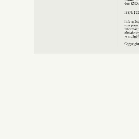
doc.RNDr.
ISSN: 13
Informáci
sme presv
informác
obsiahnut
je možné 
Copyrigh