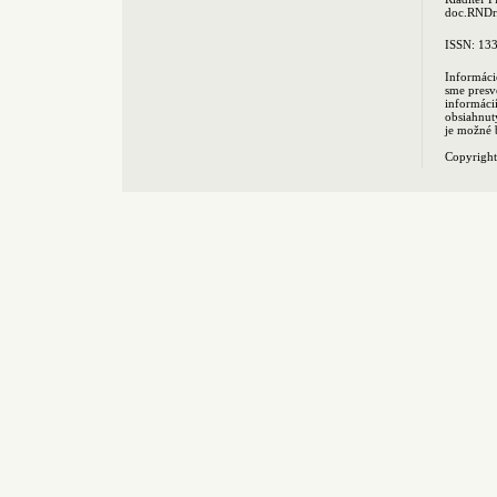
doc.RNDr.
ISSN: 13
Informáci
sme presv
informác
obsiahnut
je možné 
Copyrigh