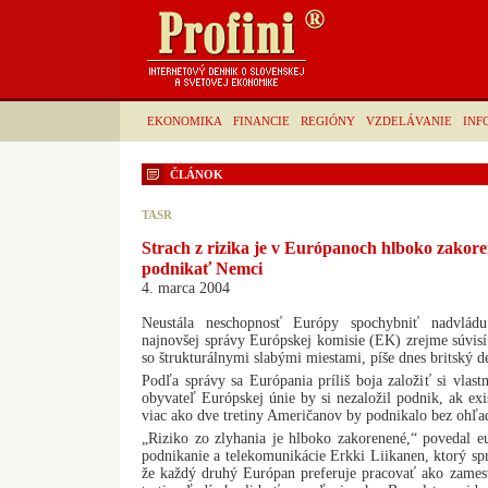
EKONOMIKA
FINANCIE
REGIÓNY
VZDELÁVANIE
INF
ČLÁNOK
TASR
Strach z rizika je v Európanoch hlboko zakore
podnikať Nemci
4. marca 2004
Neustála neschopnosť Európy spochybniť nadvlád
najnovšej správy Európskej komisie (EK) zrejme súvisí
so štrukturálnymi slabými miestami, píše dnes britský d
Podľa správy sa Európania príliš boja založiť si vla
obyvateľ Európskej únie by si nezaložil podnik, ak exi
viac ako dve tretiny Američanov by podnikalo bez ohľad
„Riziko zo zlyhania je hlboko zakorenené,“ povedal 
podnikanie a telekomunikácie Erkki Liikanen, ktorý sp
že každý druhý Európan preferuje pracovať ako zame