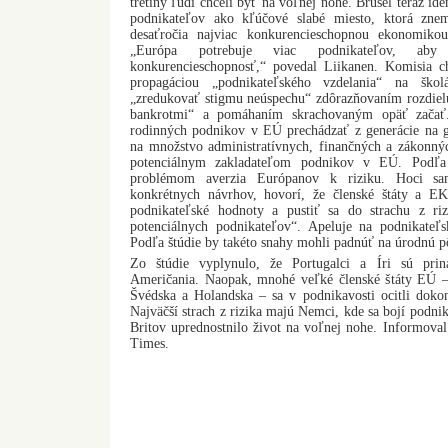
tretiny ľudí chceli byť na voľnej nohe. Brusel teraz id
podnikateľov ako kľúčové slabé miesto, ktorá zn
desaťročia najviac konkurencieschopnou ekonomikou
„Európa potrebuje viac podnikateľov, aby 
konkurencieschopnosť,“ povedal Liikanen. Komisia c
propagáciou „podnikateľského vzdelania“ na škol
„zredukovať stigmu neúspechu“ zdôrazňovaním rozdiel
bankrotmi“ a pomáhaním skrachovaným opäť začať.
rodinných podnikov v EÚ prechádzať z generácie na ge
na množstvo administratívnych, finančných a zákonnýc
potenciálnym zakladateľom podnikov v EÚ. Podľa 
problémom averzia Európanov k riziku. Hoci sa
konkrétnych návrhov, hovorí, že členské štáty a E
podnikateľské hodnoty a pustiť sa do strachu z riz
potenciálnych podnikateľov“. Apeluje na podnikateľ
Podľa štúdie by takéto snahy mohli padnúť na úrodnú p
Zo štúdie vyplynulo, že Portugalci a Íri sú pri
Američania. Naopak, mnohé veľké členské štáty EÚ –
Švédska a Holandska – sa v podnikavosti ocitli dok
Najväčší strach z rizika majú Nemci, kde sa bojí podni
Britov uprednostnilo život na voľnej nohe. Informoval
Times.