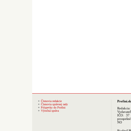
Členovia redakcie
Profini.sk
Členovia správnej rady
Príspevky do Profini
Redakcia
Výročná správa
Vydavate
IČO: 37 
prospešné
NO
Riaditeľ 