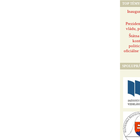
TOP TÉMY
Inaugur
Prezide
vládu, p
Štátna
kont
politi
oficiálne
SPOLUPR