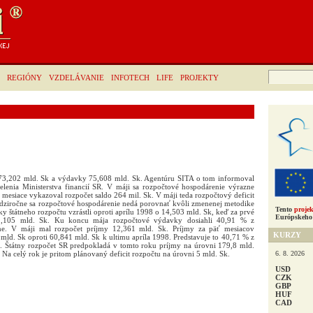
Hľadať:
REGIÓNY
VZDELÁVANIE
INFOTECH
LIFE
PROJEKTY
 73,202 mld. Sk a výdavky 75,608 mld. Sk. Agentúru SITA o tom informoval
lenia Ministerstva financií SR. V máji sa rozpočtové hospodárenie výrazne
ri mesiace vykazoval rozpočet saldo 264 mil. Sk. V máji teda rozpočtový deficit
edziročne sa rozpočtové hospodárenie nedá porovnať kvôli zmenenej metodike
Tento
projek
y štátneho rozpočtu vzrástli oproti aprílu 1998 o 14,503 mld. Sk, keď za prvé
Európskeho 
61,105 mld. Sk. Ku koncu mája rozpočtové výdavky dosiahli 40,91 % z
vne. V máji mal rozpočet príjmy 12,361 mld. Sk. Príjmy za päť mesiacov
KURZY
mld. Sk oproti 60,841 mld. Sk k ultimu apríla 1998. Predstavuje to 40,71 % z
. Štátny rozpočet SR predpokladá v tomto roku príjmy na úrovni 179,8 mld.
6. 8. 2026
Na celý rok je pritom plánovaný deficit rozpočtu na úrovni 5 mld. Sk.
USD
CZK
GBP
HUF
CAD