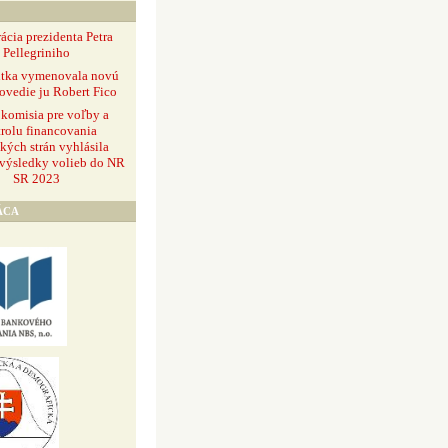
ácia prezidenta Petra
Pellegriniho
ntka vymenovala novú
ovedie ju Robert Fico
 komisia pre voľby a
rolu financovania
ckých strán vyhlásila
 výsledky volieb do NR
SR 2023
ÁCA