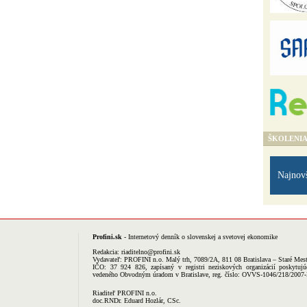
ŠKOLENI
Najnov
Profini.sk
- Internetový denník o slovenskej a svetovej ekonomike
Redakcia:
riaditelno@profini.sk
Vydavateľ:
PROFINI n.o.
Malý trh, 7089/2A, 811 08 Bratislava – Staré Mes
IČO: 37 924 826, zapísaný v registri neziskových organizácií poskytujú
vedeného Obvodným úradom v Bratislave, reg. číslo: OVVS-1046/218/2007
Riaditeľ PROFINI n.o.
doc.RNDr. Eduard Hozlár, CSc.