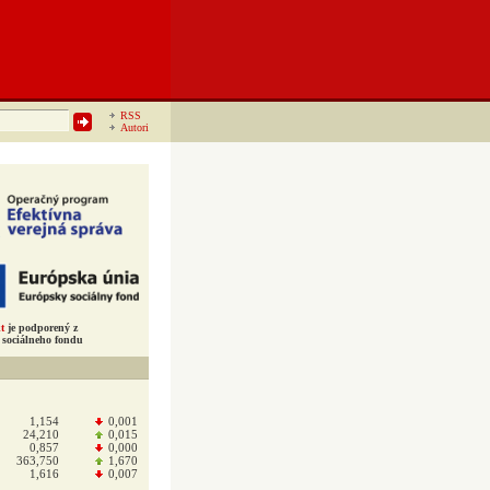
RSS
Autori
t
je podporený z
sociálneho fondu
1,154
0,001
24,210
0,015
0,857
0,000
363,750
1,670
1,616
0,007