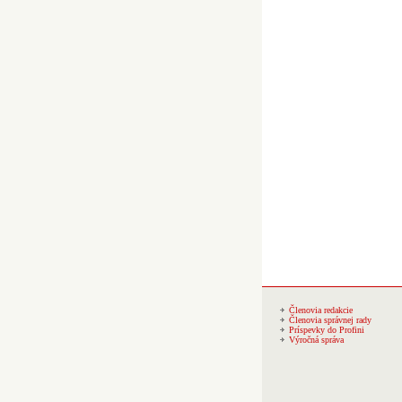
Členovia redakcie
Členovia správnej rady
Príspevky do Profini
Výročná správa