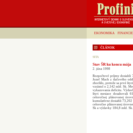
EKONOMIKA
FINANCIE
ČLÁNOK
SITA
Stav ŠR ku koncu mája
2. júna 1998
Rozpočtové príjmy dosiahli
Jozef Mach z tlačového odde
zhoršilo, pretože sa prvé šty
vzrástol o 2,142 mld. Sk. M
vykazovania deficitu. Výdavk
štyri mesiace dosahovali 
celoročnej plánovanej úro
kumulatívne dosiahli 73,202 
celoročne plánovanej úrovne
Sk a výdavky 184,8 mld. Sk. 