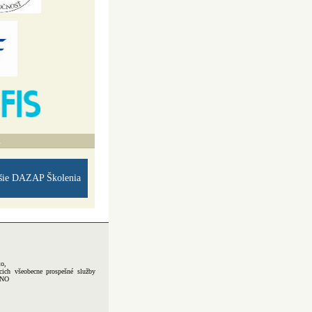
A
šie DAZAP Školenia
to,
cich všeobecne prospešné služby
-NO