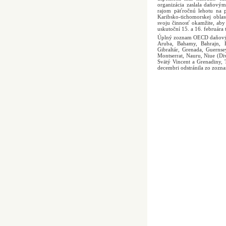
organizácia zaslala daňový
rajom päťročnú lehotu na 
Karibsko-tichomorskej oblas
svoju činnosť okamžite, aby 
uskutoční 15. a 16. februára 
Úplný zoznam OECD daňových 
Aruba, Bahamy, Bahrajn, B
Gibraltár, Grenada, Guernse
Montserrat, Nauru, Niue (Div
Svätý Vincent a Grenadiny, 
decembri odstránila zo zozn