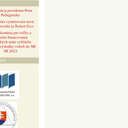
ácia prezidenta Petra
Pellegriniho
ntka vymenovala novú
ovedie ju Robert Fico
 komisia pre voľby a
rolu financovania
ckých strán vyhlásila
 výsledky volieb do NR
SR 2023
ÁCA