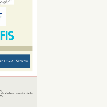
A
šie DAZAP Školenia
to,
cich všeobecne prospešné služby
-NO