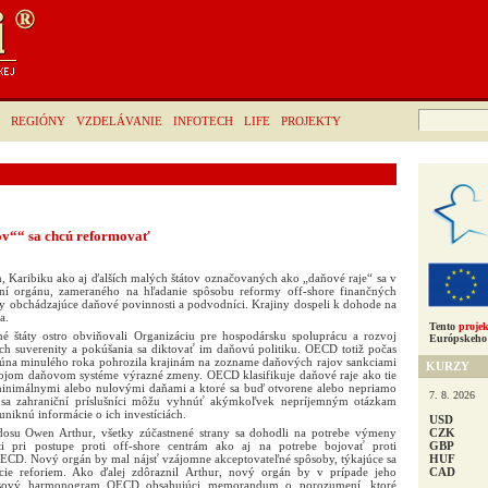
Hľadať:
REGIÓNY
VZDELÁVANIE
INFOTECH
LIFE
PROJEKTY
ov““ sa chcú reformovať
ín, Karibiku ako aj ďalších malých štátov označovaných ako „daňové raje“ sa v
ní orgánu, zameraného na hľadanie spôsobu reformy off-shore finančných
by obchádzajúce daňové povinnosti a podvodníci. Krajiny dospeli k dohode na
a.
Tento
projek
é štáty ostro obviňovali Organizáciu pre hospodársku spoluprácu a rozvoj
Európskeho 
h suverenity a pokúšania sa diktovať im daňovú politiku. OECD totiž počas
júna minulého roka pohrozila krajinám na zozname daňových rajov sankciami
KURZY
vojom daňovom systéme výrazné zmeny. OECD klasifikuje daňové raje ako tie
 minimálnymi alebo nulovými daňami a ktoré sa buď otvorene alebo nepriamo
7. 8. 2026
e sa zahraniční príslušníci môžu vyhnúť akýmkoľvek nepríjemným otázkam
 uniknú informácie o ich investíciách.
USD
CZK
osu Owen Arthur, všetky zúčastnené strany sa dohodli na potrebe výmeny
GBP
sti pri postupe proti off-shore centrám ako aj na potrebe bojovať proti
HUF
ECD. Nový orgán by mal nájsť vzájomne akceptovateľné spôsoby, týkajúce sa
CAD
cie reforiem. Ako ďalej zdôraznil Arthur, nový orgán by v prípade jeho
časový harmonogram OECD obsahujúci memorandum o porozumení, ktoré