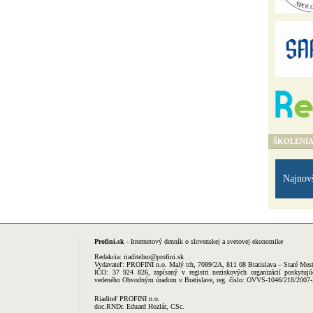
ŠKOLENI
Najnov
Profini.sk
- Internetový denník o slovenskej a svetovej ekonomike
Redakcia:
riaditelno@profini.sk
Vydavateľ:
PROFINI n.o.
Malý trh, 7089/2A, 811 08 Bratislava – Staré Mes
IČO: 37 924 826, zapísaný v registri neziskových organizácií poskytujú
vedeného Obvodným úradom v Bratislave, reg. číslo: OVVS-1046/218/2007
Riaditeľ PROFINI n.o.
doc.RNDr. Eduard Hozlár, CSc.