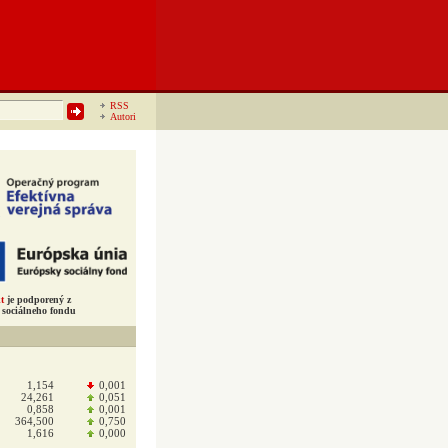
RSS
Autori
t
je podporený z
sociálneho fondu
1,154
0,001
24,261
0,051
0,858
0,001
364,500
0,750
1,616
0,000