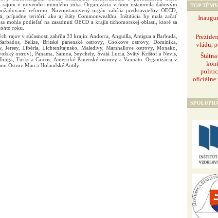
m rajom v novembri minulého roka. Organizácia v ňom ustanovila daňovým
TOP TÉMY
požadovanú reformu. Novoustanovený orgán zahŕňa predstaviteľov OECD,
ti, prípadne teritórií ako aj štáty Commonwealthu. Inštitúcia by mala začať
Inaugur
sa mohla podieľať na zasadnutí OECD a krajín tichomorskej oblasti, ktoré sa
tohto roku.
Prezide
rajov v súčasnosti zahŕňa 33 krajín: Andorra, Anguilla, Antigua a Barbuda,
arbados, Belize, Britské panenské ostrovy, Cookove ostrovy, Dominika,
vládu, p
y, Jersey, Libéria, Lichtenštajnsko, Maledivy, Marshallove ostrovy, Monako,
ošský ostrov), Panama, Samoa, Seychely, Svätá Lucia, Svätý Krištof a Nevis,
Štátna
Tonga, Turks a Caicos, Americké Panenské ostrovy a Vanuatu. Organizácia v
kont
amu Ostrov Man a Holandské Antily.
politi
oficiálne
SPOLUPR