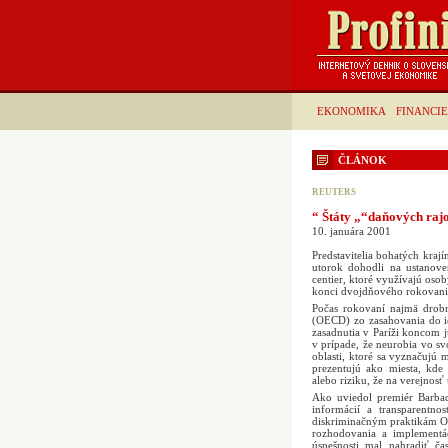
EKONOMIKA
FINANCIE
ČLÁNOK
REUTERS
“ Štáty „“daňových raj
10. januára 2001
Predstavitelia bohatých kraj
utorok dohodli na ustanove
centier, ktoré využívajú oso
konci dvojdňového rokovani
Počas rokovaní najmä drobn
(OECD) zo zasahovania do ic
zasadnutia v Paríži koncom 
v prípade, že neurobia vo s
oblasti, ktoré sa vyznačujú
prezentujú ako miesta, kd
alebo riziku, že na verejnosť
Ako uviedol premiér Barbad
informácií a transparentno
diskriminačným praktikám O
rozhodovania a implementá
úspešnosti mal nahradiť 