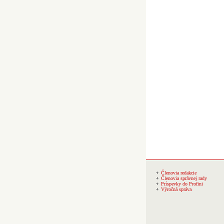
Členovia redakcie
Členovia správnej rady
Príspevky do Profini
Výročná správa