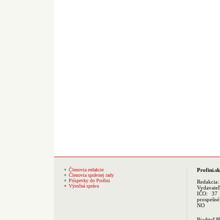
Členovia redakcie
Profini.sk
Členovia správnej rady
Príspevky do Profini
Redakcia
Výročná správa
Vydavate
IČO: 37 
prospešné
NO
Riaditeľ 