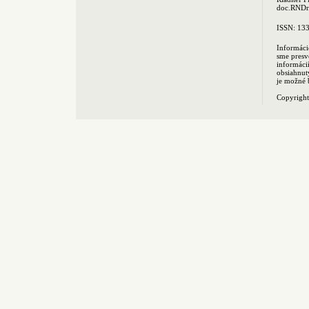
doc.RNDr.
ISSN: 13
Informáci
sme presv
informác
obsiahnut
je možné 
Copyrigh