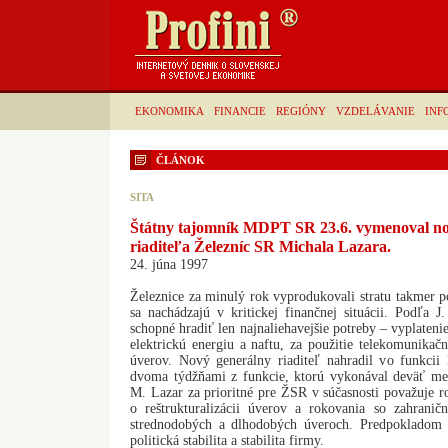
EKONOMIKA
FINANCIE
REGIÓNY
VZDELÁVANIE
INF
ČLÁNOK
SITA
Štátny tajomník MDPT SR 23.6. vymenoval no
riaditeľa Železníc SR Michala Lazara.
24. júna 1997
Železnice za minulý rok vyprodukovali stratu takmer po
sa nachádzajú v kritickej finančnej situácii. Podľa J
schopné hradiť len najnaliehavejšie potreby – vyplaten
elektrickú energiu a naftu, za použitie telekomunikačn
úverov. Nový generálny riaditeľ nahradil vo funkcii 
dvoma týdžňami z funkcie, ktorú vykonával deväť mesi
M. Lazar za prioritné pre ŽSR v súčasnosti považuje 
o reštrukturalizácii úverov a rokovania so zahrani
strednodobých a dlhodobých úveroch. Predpokladom 
politická stabilita a stabilita firmy.