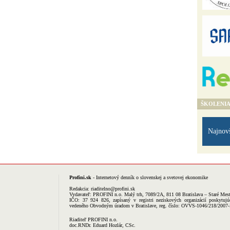
ŠKOLENI
Najnov
Profini.sk
- Internetový denník o slovenskej a svetovej ekonomike
Redakcia:
riaditelno@profini.sk
Vydavateľ:
PROFINI n.o.
Malý trh, 7089/2A, 811 08 Bratislava – Staré Mes
IČO: 37 924 826, zapísaný v registri neziskových organizácií poskytujú
vedeného Obvodným úradom v Bratislave, reg. číslo: OVVS-1046/218/2007
Riaditeľ PROFINI n.o.
doc.RNDr. Eduard Hozlár, CSc.