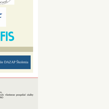
A
šie DAZAP Školenia
to,
cich všeobecne prospešné služby
-NO