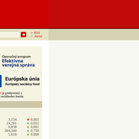
RSS
Autori
t
je podporený z
sociálneho fondu
1,154
0,001
24,261
0,051
0,858
0,001
364,500
0,750
1,616
0,000