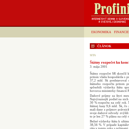
EKONOMIKA
FINANCIE
ČLÁNOK
SITA
Štátny rozpočet ku koncu
3. mája 2001
Štátny rozpočet SR skončil 
pritom vláda hospodárila s 
37,2 mld. Sk predstavoval 
štátneho rozpočtu pritom p
spôsobili výdavky štátu sp
hovorca ministerky financií P
Daňové príjmy za štyri mes
Najvýraznejší podiel na nich
30 % rozpočtu na celý rok. 
štátnej kasy 9,6 mld. Sk, č
mali dane z príjmov právnic
svoje daňové odvody zvýšili 
to je len 27 % plánu na celý
Bežné výdavky štátu k ultimu
38,56 %. V prípade kapitál
ráta v tomto roku s príjmami