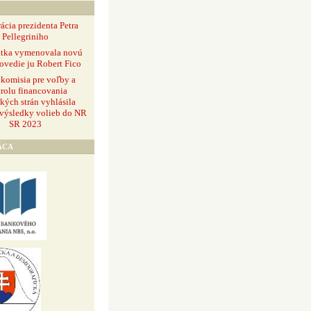
ácia prezidenta Petra
Pellegriniho
ntka vymenovala novú
ovedie ju Robert Fico
 komisia pre voľby a
rolu financovania
ckých strán vyhlásila
 výsledky volieb do NR
SR 2023
ÁCA