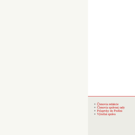
Členovia redakcie
Členovia správnej rady
Príspevky do Profini
Výročná správa