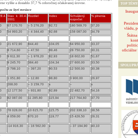
rne vyššie a dosiahlo 37,7 % celoročnej očakávanej úrovne.
TOP TÉMY
počtu za štyri mesiace
Inaugur
8.4.
Stav k 30.4.
Rozdiel
Index
Schválený
% plnenia
2001
rozpočet
Prezide
0
67 170,70
– 5 276,20
92,72
180 569,70
37,20
vládu, p
0
54 993,20
– 4 344,40
92,68
158 087,00
34,79
Štátna
kont
0
21 672,90
844,40
104,05
64 950,00
33,37
politi
oficiálne
8 714,60
– 47,50
99,46
28 750,00
30,31
0
9 611,30
– 1 978,20
82,93
18 602,00
51,67
9 245,70
384,40
104,34
27 600,00
33,50
SPOLUPR
3 798,10
– 397,20
90,53
12 500,00
30,38
1 051,80
– 12,80
98,80
3 900,00
26,97
268,00
– 3 159,70
x
–
x
0
12 177,50
– 931,80
92,89
22 482,70
54,16
0
82 087,00
11 285,80
115,94
217 764,60
37,70
0
78 028,00
10 615,70
115,75
202 338,10
38,56
4 059,00
670,10
119,77
15 426,50
26,31
-14 916,30
– 16 562,00
x
– 37 194,90
40,10
)