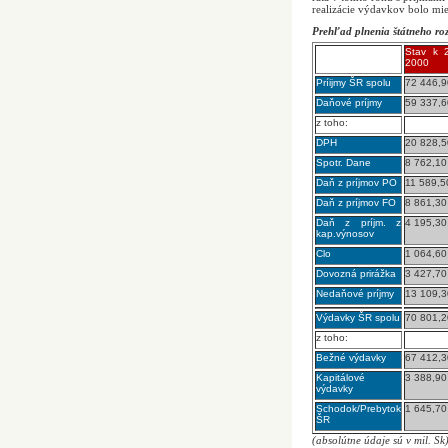
realizácie výdavkov bolo mie
Prehľad plnenia štátneho roz
Stav k 2
2000
Príijmy ŠR spolu
72 446,9
Daňové príjmy
59 337,6
z toho:
DPH
20 828,5
Spotr. Dane
8 762,10
Daň z príjmov PO
11 589,5
Daň z príjmov FO
8 861,30
Daň z príjm. z
4 195,30
kap.výnosov
Clo
1 064,60
Dovozná prirážka
3 427,70
Nedaňové príjmy
13 109,3
Výdavky ŠR spolu
70 801,2
z toho:
Bežné výdavky
67 412,3
Kapitálové
3 388,90
výdavky
Schodok/Prebytok
1 645,70
ŠR
(absolútne údaje sú v mil. Sk