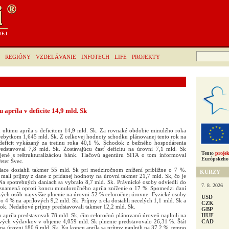
Hľadať:
REGIÓNY
VZDELÁVANIE
INFOTECH
LIFE
PROJEKTY
 apríla v deficite 14,9 mld. Sk
k ultimu apríla s deficitom 14,9 mld. Sk. Za rovnaké obdobie minulého roka
prebytkom 1,645 mld. Sk. Z celkovej hodnoty schodku plánovanej tento rok na
deficit vykázaný za tretinu roka 40,1 %. Schodok z bežného hospodárenia
redstavoval 7,8 mld. Sk. Zostávajúcu časť deficitu na úrovni 7,1 mld. Sk
Tento
projek
ojené s reštrukturalizáciou bánk. Tlačovú agentúru SITA o tom informoval
Európskeho 
eter Švec.
iace dosiahli takmer 55 mld. Sk pri medziročnom znížení približne o 7 %.
KURZY
 mali príjmy z dane z pridanej hodnoty na úrovni takmer 21,7 mld. Sk, čo je
Na spotrebných daniach sa vybralo 8,7 mld. Sk. Právnické osoby odviedli do
7. 8. 2026
o znamená oproti koncu minuloročného apríla zníženie o 17 %. Spomedzi daní
kých osôb najvyššie plnenie na úrovni 52 % celoročnej úrovne. Fyzické osoby
USD
o 4 % na aprílových 9,2 mld. Sk. Príjmy z cla dosiahli necelých 1,1 mld. Sk a
CZK
 rok. Nedaňové príjmy predstavovali takmer 12,2 mld. Sk.
GBP
HUF
 apríla predstavovali 78 mld. Sk, čím celoročnú plánovanú úroveň naplnili na
CAD
ových výdavkov v objeme 4,059 mld. Sk plnenie predstavovalo 26,31 %. Štát
 na úrovni 180,6 mld. Sk. Ku koncu apríla sa príjmy naplnili na 37,2 %, tempo