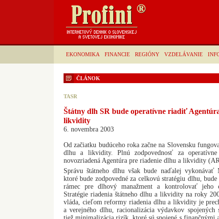
EKONOMIKA
FINANCIE
REGIÓNY
VZDELÁVANIE
INF
ČLÁNOK
TASR
Štátny dlh SR bude operatívne riadiť Agentúra
likvidity
6. novembra 2003
Od začiatku budúceho roka začne na Slovensku fungova
dlhu a likvidity. Plnú zodpovednosť za operatívne
novozriadená Agentúra pre riadenie dlhu a likvidity (
Správu štátneho dlhu však bude naďalej vykonávať M
ktoré bude zodpovedné za celkovú stratégiu dlhu, bude
rámec pre dlhový manažment a kontrolovať jeho d
Stratégie riadenia štátneho dlhu a likvidity na roky 20
vláda, cieľom reformy riadenia dlhu a likvidity je prec
a verejného dlhu, racionalizácia výdavkov spojených 
tiež minimalizácia rizík, ktoré sú spojené s finančnými