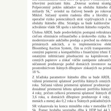
trhovými pozíciami štátu. „Doteraz ucelená stratég
Polpercentný pokles nákladov na obsluhu štátneho
miliardy Sk,“ uviedol na tlačovej besede po rokovan
Mikloš. Súčasný systém riadenia dlhu a likvidit
operačné riziko potenciálnych strát vyplývajúcich z n
obsluhy štátneho dlhu. Stratégia sa bude každoročne
schválenie vláde SR spolu s návrhom štátneho rozpočtu.
Úlohou ARDL bude predovšetkým postupná reštrukturali
cieľom eliminácie refinančného a úrokového rizika. J
modernizovanie aukčného predaja a prechod na elektron
primárnych aukciách, a to implementáciou elek
Bloomberg Auction System, čím sa zvýši transparentno
cennými papiermi a kompatibilita s finančnými trhmi E
ostatnými inštitúciami pôsobiacimi na kapitálovom tr
cenných papierov a získať väčšie zastúpenie zahrani
súčasnosti predstavuje podiel domácich investorov na
prostredníctvom štátnych dlhopisov získaných na prim
18 %.
Z hľadiska parametrov štátneho dlhu sa bude ARDL
váženú priemernú splatnosť portfólia štátnych cenných 
roka. Súčasná vážená priemerná splatnosť predstavuje 
dosiahnuť priemernú lehotu splatnosti portfólia štátny
4 roky, pričom celková priemerná splatnosť štátnych dl
3,6 roka, u domácich dlhopisov predstavuje 4 roky,
menách a menej ako 0,2 roka u Štátnych pokladničnýc
SR vykazovala ku koncu minulého roka v metodike ES
Sk. Pomer hrubého verejného dlhu k HDP bol 44,3 