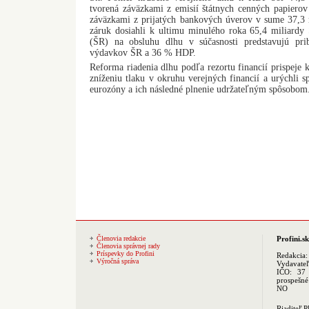
tvorená záväzkami z emisií štátnych cenných papierov
záväzkami z prijatých bankových úverov v sume 37,3 m
záruk dosiahli k ultimu minulého roka 65,4 miliardy
(ŠR) na obsluhu dlhu v súčasnosti predstavujú pr
výdavkov ŠR a 36 % HDP.
Reforma riadenia dlhu podľa rezortu financií prispeje 
zníženiu tlaku v okruhu verejných financií a urýchli 
eurozóny a ich následné plnenie udržateľným spôsobom
Členovia redakcie
Profini.sk
Členovia správnej rady
Príspevky do Profini
Redakcia
Výročná správa
Vydavate
IČO: 37 
prospešné
NO
Riaditeľ 