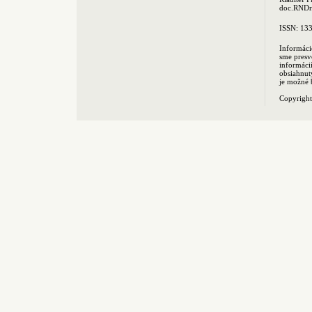
doc.RNDr.
ISSN: 13
Informáci
sme presv
informác
obsiahnut
je možné 
Copyrigh