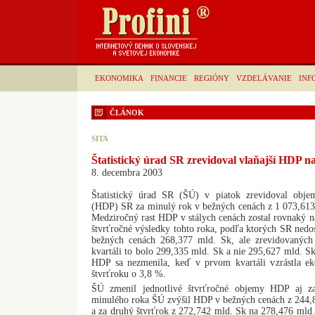
EKONOMIKA
FINANCIE
REGIÓNY
VZDELÁVANIE
INF
ČLÁNOK
SITA
Štatistický úrad SR zrevidoval vlaňajší HDP n
8. decembra 2003
Štatistický úrad SR (ŠÚ) v piatok zrevidoval obj
(HDP) SR za minulý rok v bežných cenách z 1 073,613
Medziročný rast HDP v stálych cenách zostal rovnaký n
štvrťročné výsledky tohto roka, podľa ktorých SR ned
bežných cenách 268,377 mld. Sk, ale zrevidovanýc
kvartáli to bolo 299,335 mld. Sk a nie 295,627 mld. 
HDP sa nezmenila, keď v prvom kvartáli vzrástla 
štvrťroku o 3,8 %.
ŠÚ zmenil jednotlivé štvrťročné objemy HDP aj z
minulého roka ŠÚ zvýšil HDP v bežných cenách z 244,
a za druhý štvrťrok z 272,742 mld. Sk na 278,476 mld.