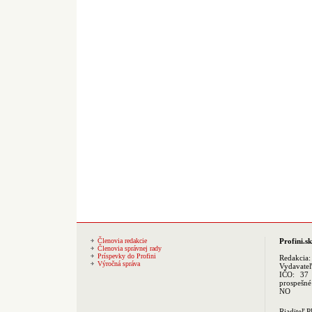
Členovia redakcie
Profini.sk
Členovia správnej rady
Príspevky do Profini
Redakcia
Výročná správa
Vydavate
IČO: 37 
prospešné
NO
Riaditeľ 