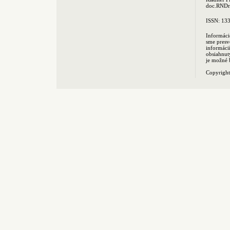
doc.RNDr.
ISSN: 13
Informáci
sme presv
informác
obsiahnut
je možné 
Copyrigh