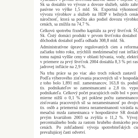
Sk sa dosiahlo vo vývoze a dovoze služieb, saldo zah
pasívne vo výške 1,5 mld. Sk. Exportná výkonnos
vývozu výrobkov a služieb na HDP v bežných cená
náročnosť, ktorá sa počíta ako podiel dovozu výrob
cenách, sa znížila na 74,7 %.
Celkovú spotrebu fixného kapitálu za prvý štvrťrok Š
Sk. Čistý domáci produkt v prvom štvrťroku dosiaho
dôchodok dosiahol podľa odhadu 308,8 mld. Sk.
Administratívne úpravy regulovaných cien a reform
začiatku tohto roku, zrýchlili medzimesačný rast inflác
tomu najmä vyššie ceny v oblasti bývania, vody, elektr
v priemere za prvý štvrťrok 2004 dosiahla 8,3 % pri ra
jadrovej inflácie na 2,9 %.
Na trhu práce sa po viac ako troch rokoch zastavil 
Podľa výberového zisťovania pracovných síl v hospodár
z toho bolo 1,891 mil. zamestnancov, 163,8 tis. podn
tis. podnikateľov so zamestnancami a 2,8 tis. vyp
podnikateľa. Celkový počet pracujúcich osôb bol v po
mierne nižší o 0,1 % pri poklese počtu zamestnan
zisťovania pracovných síl sa nezamestnanosť po dvojr
tis. osôb a priemerná miera nezamestnanosti vzrástla
mesačná mzda zamestnanca v hospodárstve SR dosia
prvým kvartálom 2003 sa zvýšila o 11,2 %. Vývoj 
percentuálneho bodu za rastom hrubého domáceho pro
cenách. Po zohľadnení vývoja spotrebiteľských c
prevažujúcej časti odvetví.