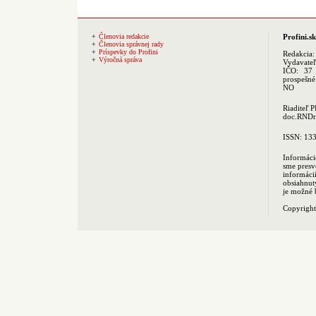
Členovia redakcie
Profini.sk
Členovia správnej rady
Príspevky do Profini
Redakcia
Výročná správa
Vydavate
IČO: 37 
prospešné
NO
Riaditeľ 
doc.RNDr.
ISSN: 13
Informáci
sme presv
informác
obsiahnut
je možné 
Copyrigh