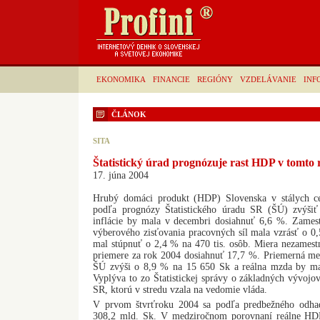
EKONOMIKA
FINANCIE
REGIÓNY
VZDELÁVANIE
INF
ČLÁNOK
SITA
Štatistický úrad prognózuje rast HDP v tomto
17. júna 2004
Hrubý domáci produkt (HDP) Slovenska v stálych c
podľa prognózy Štatistického úradu SR (ŠÚ) zvýši
inflácie by mala v decembri dosiahnuť 6,6 %. Zames
výberového zisťovania pracovných síl mala vzrásť o 0
mal stúpnuť o 2,4 % na 470 tis. osôb. Miera nezames
priemere za rok 2004 dosiahnuť 17,7 %. Priemerná m
ŠÚ zvýši o 8,9 % na 15 650 Sk a reálna mzda by ma
Vyplýva to zo Štatistickej správy o základných vývojo
SR, ktorú v stredu vzala na vedomie vláda.
V prvom štvrťroku 2004 sa podľa predbežného odh
308,2 mld. Sk. V medziročnom porovnaní reálne HD