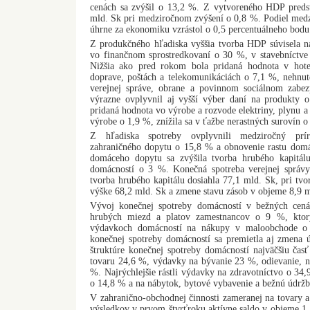
cenách sa zvýšil o 13,2 %. Z vytvoreného HDP preds
mld. Sk pri medziročnom zvýšení o 0,8 %. Podiel medz
úhrne za ekonomiku vzrástol o 0,5 percentuálneho bodu
Z produkčného hľadiska vyššia tvorba HDP súvisela n
vo finančnom sprostredkovaní o 30 %, v stavebníctv
Nižšia ako pred rokom bola pridaná hodnota v hote
doprave, poštách a telekomunikáciách o 7,1 %, nehnut
verejnej správe, obrane a povinnom sociálnom zab
výrazne ovplyvnil aj vyšší výber daní na produkty 
pridaná hodnota vo výrobe a rozvode elektriny, plynu a
výrobe o 1,9 %, znížila sa v ťažbe nerastných surovín o
Z hľadiska spotreby ovplyvnili medziročný prí
zahraničného dopytu o 15,8 % a obnovenie rastu dom
domáceho dopytu sa zvýšila tvorba hrubého kapitá
domácností o 3 %. Konečná spotreba verejnej správy
tvorba hrubého kapitálu dosiahla 77,1 mld. Sk, pri tvo
výške 68,2 mld. Sk a zmene stavu zásob v objeme 8,9 m
Vývoj konečnej spotreby domácností v bežných cená
hrubých miezd a platov zamestnancov o 9 %, ktorý
výdavkoch domácností na nákupy v maloobchode o 
konečnej spotreby domácností sa premietla aj zmena ú
štruktúre konečnej spotreby domácností najväčšiu časť
tovaru 24,6 %, výdavky na bývanie 23 %, odievanie, n
%. Najrýchlejšie rástli výdavky na zdravotníctvo o 34,
o 14,8 % a na nábytok, bytové vybavenie a bežnú údrž
V zahranično-obchodnej činnosti zameranej na tovary 
výsledkov v prvom štvrťroku aktívne saldo v objeme 1,