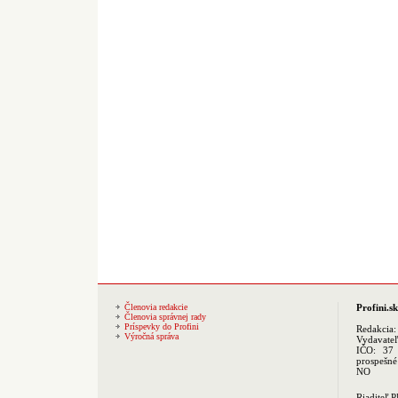
Členovia redakcie
Profini.sk
Členovia správnej rady
Príspevky do Profini
Redakcia
Výročná správa
Vydavate
IČO: 37 
prospešné
NO
Riaditeľ 