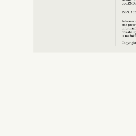
doc.RNDr.
ISSN: 13
Informáci
sme presv
informác
obsiahnut
je možné 
Copyrigh