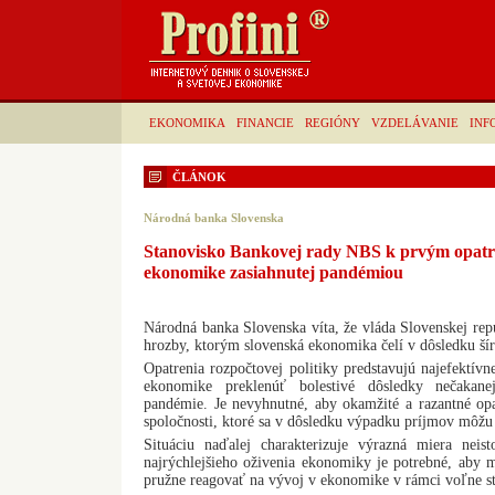
EKONOMIKA
FINANCIE
REGIÓNY
VZDELÁVANIE
INF
ČLÁNOK
Národná banka Slovenska
Stanovisko Bankovej rady NBS k prvým opat
ekonomike zasiahnutej pandémiou
Národná banka Slovenska víta, že vláda Slovenskej rep
hrozby, ktorým slovenská ekonomika čelí v dôsledku šír
Opatrenia rozpočtovej politiky predstavujú najefektív
ekonomike preklenúť bolestivé dôsledky nečakanej
pandémie. Je nevyhnutné, aby okamžité a razantné opa
spoločnosti, ktoré sa v dôsledku výpadku príjmov môžu 
Situáciu naďalej charakterizuje výrazná miera neis
najrýchlejšieho oživenia ekonomiky je potrebné, aby mo
pružne reagovať na vývoj v ekonomike v rámci voľne s