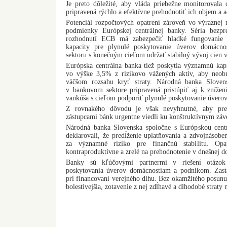
Je preto dôležité, aby vláda priebežne monitorovala 
pripravená rýchlo a efektívne prehodnotiť ich objem a a
Potenciál rozpočtových opatrení zároveň vo výrazne
podmienky Európskej centrálnej banky. Séria bezpr
rozhodnutí ECB má zabezpečiť hladké fungovanie 
kapacity pre plynulé poskytovanie úverov domácn
sektoru s konečným cieľom udržať stabilný vývoj cien 
Európska centrálna banka tiež poskytla významnú kap
vo výške 3,5% z rizikovo vážených aktív, aby neob
väčšom rozsahu kryť straty. Národná banka Slovens
v bankovom sektore pripravená pristúpiť aj k zníženi
vankúša s cieľom podporiť plynulé poskytovanie úverov
Z rovnakého dôvodu je však nevyhnutné, aby preb
zástupcami bánk urgentne viedli ku konštruktívnym zá
Národná banka Slovenska spoločne s Európskou cent
deklarovali, že predĺženie uplatňovania a zdvojnásob
za významné riziko pre finančnú stabilitu. Opa
kontraproduktívne a zrelé na prehodnotenie v dnešnej d
Banky sú kľúčovými partnermi v riešení otázok
poskytovania úverov domácnostiam a podnikom. Zastá
pri financovaní verejného dlhu. Bez okamžitého posunu 
bolestivejšia, zotavenie z nej zdĺhavé a dlhodobé straty