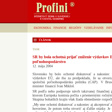
EKONOMIKA
FINANCIE
REGIÓNY
VZDELÁVANIE
INF
ČLÁNOK
TASR
SR by bola ochotná prijať zníženie výdavkov E
poľnohospodárstvo
12. mája 2004
Slovensko by bolo ochotné diskutovať a nakoniec i
výdavkov EÚ, ale iba za predpokladu, že sa otvor
spoločnú poľnohospodársku politiku (CAP). V Brus
minister financií Ivan Mikloš.
SR podľa neho podporuje návrh takzvanej finančnej 
ktorom Európska komisia počíta s priemernými ročný
Skupina bohatších krajín však žiada obmedzenie rozpo
„My sme ochotní diskutovať a nakoniec aj akceptovať zn
hovoríme, že potom treba otvoriť aj ďalšie otázky. Je 