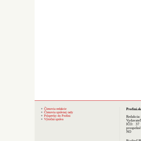
Členovia redakcie
Profini.sk
Členovia správnej rady
Príspevky do Profini
Redakcia
Výročná správa
Vydavate
IČO: 37 
prospešné
NO
Riaditeľ 