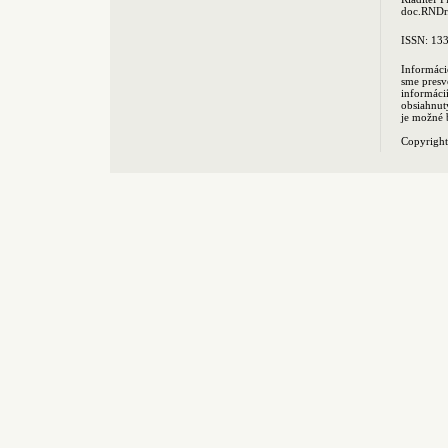
doc.RNDr.
ISSN: 13
Informáci
sme presv
informác
obsiahnut
je možné 
Copyrigh