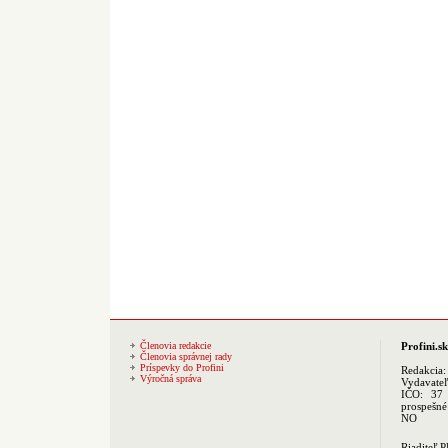
Členovia redakcie
Profini.sk
Členovia správnej rady
Príspevky do Profini
Redakcia
Výročná správa
Vydavate
IČO: 37 
prospešné
NO
Riaditeľ 