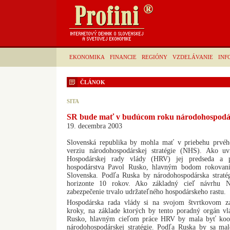
EKONOMIKA
FINANCIE
REGIÓNY
VZDELÁVANIE
INF
ČLÁNOK
SITA
SR bude mať v budúcom roku národohospodár
19. decembra 2003
Slovenská republika by mohla mať v priebehu prvé
verziu národohospodárskej stratégie (NHS). Ako uv
Hospodárskej rady vlády (HRV) jej predseda a p
hospodárstva Pavol Rusko, hlavným bodom rokova
Slovenska. Podľa Ruska by národohospodárska straté
horizonte 10 rokov. Ako základný cieľ návrhu N
zabezpečenie trvalo udržateľného hospodárskeho rastu.
Hospodárska rada vlády si na svojom štvrtkovom zas
kroky, na základe ktorých by tento poradný orgán v
Rusko, hlavným cieľom práce HRV by mala byť koor
národohospodárskej stratégie. Podľa Ruska by sa malo