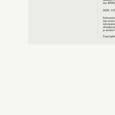
doc.RNDr.
ISSN: 13
Informáci
sme presv
informác
obsiahnut
je možné 
Copyrigh