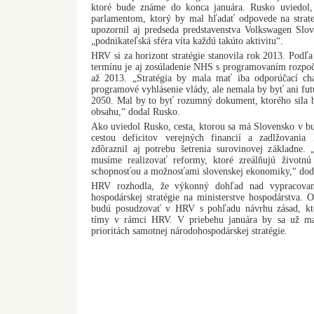
ktoré bude známe do konca januára. Rusko uviedo
parlamentom, ktorý by mal hľadať odpovede na strat
upozornil aj predseda predstavenstva Volkswagen Slov
„podnikateľská sféra víta každú takúto aktivitu“.
HRV si za horizont stratégie stanovila rok 2013. Pod
termínu je aj zosúladenie NHS s programovaním rozpoč
až 2013. „Stratégia by mala mať iba odporúčací ch
programové vyhlásenie vlády, ale nemala by byť ani fu
2050. Mal by to byť rozumný dokument, ktorého sila b
obsahu,“ dodal Rusko.
Ako uviedol Rusko, cesta, ktorou sa má Slovensko v b
cestou deficitov verejných financií a zadlžovania 
zdôraznil aj potrebu šetrenia surovinovej základne.
musíme realizovať reformy, ktoré zreálňujú životn
schopnosťou a možnosťami slovenskej ekonomiky,“ dod
HRV rozhodla, že výkonný dohľad nad vypracovan
hospodárskej stratégie na ministerstve hospodárstva. O
budú posudzovať v HRV s pohľadu návrhu zásad, kto
tímy v rámci HRV. V priebehu januára by sa už mal
prioritách samotnej národohospodárskej stratégie.