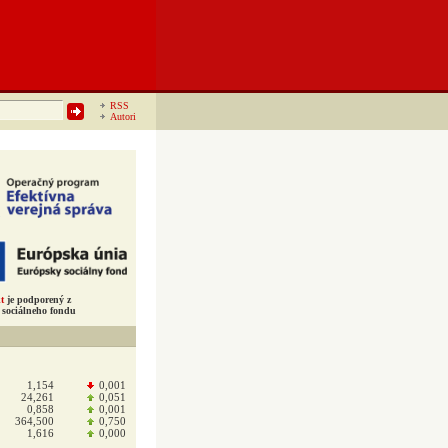
RSS
Autori
t
je podporený z
sociálneho fondu
1,154
0,001
24,261
0,051
0,858
0,001
364,500
0,750
1,616
0,000