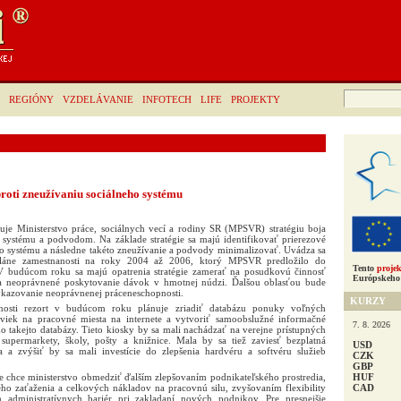
Hľadať:
REGIÓNY
VZDELÁVANIE
INFOTECH
LIFE
PROJEKTY
roti zneužívaniu sociálneho systému
je Ministerstvo práce, sociálnych vecí a rodiny SR (MPSVR) stratégiu boja
o systému a podvodom. Na základe stratégie sa majú identifikovať prierezové
ho systému a následne takéto zneužívanie a podvody minimalizovať. Uvádza sa
áne zamestnanosti na roky 2004 až 2006, ktorý MPSVR predložilo do
Tento
projek
 budúcom roku sa majú opatrenia stratégie zamerať na posudkovú činnosť
Európskeho 
ty a neoprávnené poskytovanie dávok v hmotnej núdzi. Ďalšou oblasťou bude
ykazovanie neoprávnenej práceneschopnosti.
KURZY
anosti rezort v budúcom roku plánuje zriadiť databázu ponuky voľných
viek na pracovné miesta na internete a vytvoriť samoobslužné informačné
7. 8. 2026
 takejto databázy. Tieto kiosky by sa mali nachádzať na verejne prístupných
 supermarkety, školy, pošty a knižnice. Mala by sa tiež zaviesť bezplatná
USD
a a zvýšiť by sa mali investície do zlepšenia hardvéru a softvéru služieb
CZK
GBP
HUF
e chce ministerstvo obmedziť ďalším zlepšovaním podnikateľského prostredia,
CAD
o zaťaženia a celkových nákladov na pracovnú silu, zvyšovaním flexibility
 administratívnych bariér pri zakladaní nových podnikov. Pre presnejšie