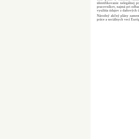
identifikovanie nelegálnej 
pracovníkov, najmä pri odha
využitia údajov z daňových ú
Národný akčný plány zamest
práce a sociálnych vecí Euró