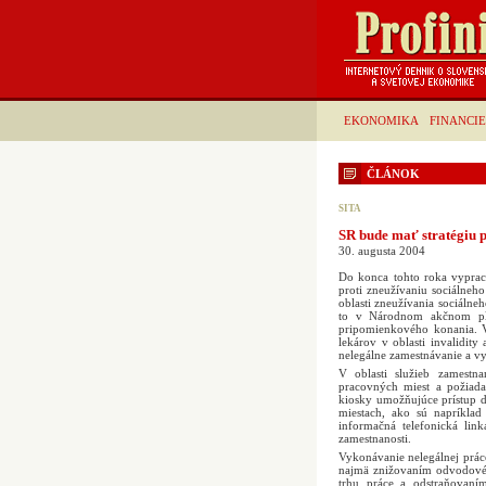
EKONOMIKA
FINANCIE
ČLÁNOK
SITA
SR bude mať stratégiu p
30. augusta 2004
Do konca tohto roka vypracu
proti zneužívaniu sociálneh
oblasti zneužívania sociálne
to v Národnom akčnom pl
pripomienkového konania. V
lekárov v oblasti invalidi
nelegálne zamestnávanie a v
V oblasti služieb zamestn
pracovných miest a požiada
kiosky umožňujúce prístup do
miestach, ako sú napríklad
informačná telefonická link
zamestnanosti.
Vykonávanie nelegálnej prác
najmä znižovaním odvodovéh
trhu práce a odstraňovaním