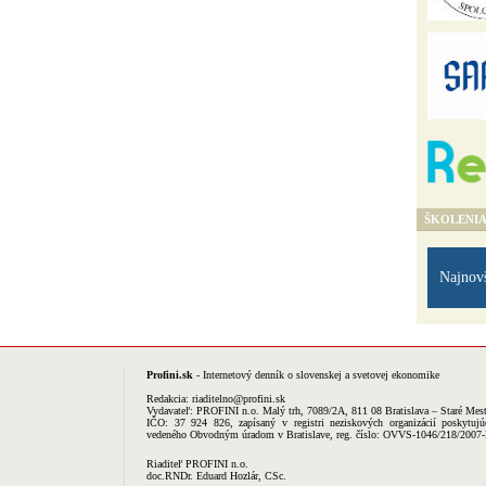
ŠKOLENI
Najnov
Profini.sk
- Internetový denník o slovenskej a svetovej ekonomike
Redakcia:
riaditelno@profini.sk
Vydavateľ:
PROFINI n.o.
Malý trh, 7089/2A, 811 08 Bratislava – Staré Mes
IČO: 37 924 826, zapísaný v registri neziskových organizácií poskytujú
vedeného Obvodným úradom v Bratislave, reg. číslo: OVVS-1046/218/2007
Riaditeľ PROFINI n.o.
doc.RNDr. Eduard Hozlár, CSc.