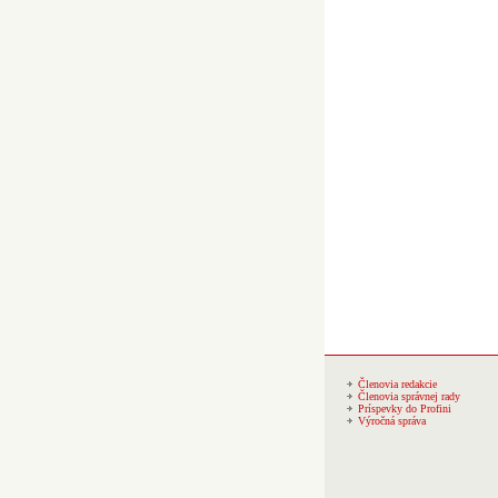
Členovia redakcie
Členovia správnej rady
Príspevky do Profini
Výročná správa