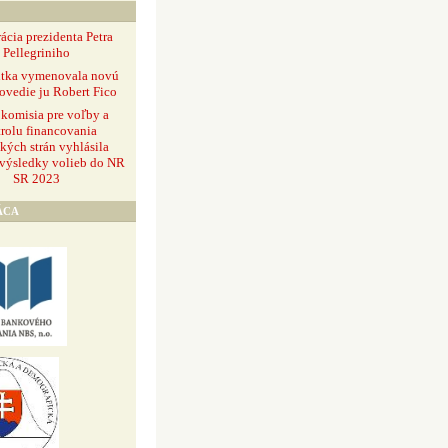
ácia prezidenta Petra
Pellegriniho
ntka vymenovala novú
ovedie ju Robert Fico
 komisia pre voľby a
rolu financovania
ckých strán vyhlásila
 výsledky volieb do NR
SR 2023
ÁCA