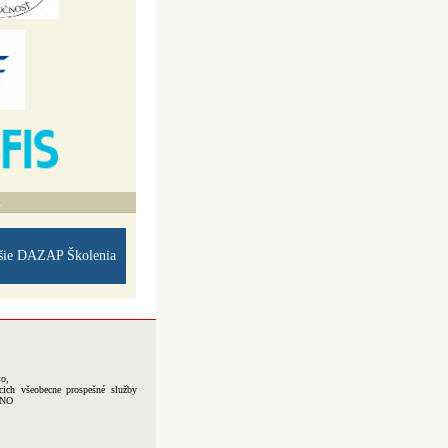
A
šie DAZAP Školenia
to,
cich všeobecne prospešné služby
-NO