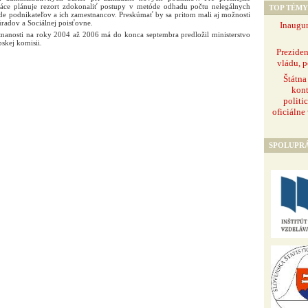
práce plánuje rezort zdokonaliť postupy v metóde odhadu počtu nelegálnych
TOP TÉMY
de podnikateľov a ich zamestnancov. Preskúmať by sa pritom mali aj možnosti
radov a Sociálnej poisťovne.
Inaugur
nanosti na roky 2004 až 2006 má do konca septembra predložil ministerstvo
pskej komisii.
Prezide
vládu, p
Štátna
kont
politi
oficiálne
SPOLUPR