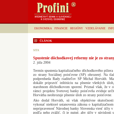
EKONOMIKA
FINANCIE
REGIÓNY
VZDELÁVANIE
INF
ČLÁNOK
SITA
Spustenie dôchodkovej reformy nie je zo stran
2. júla 2004
Termín spustenia kapitalizačného dôchodkového piliera 
zo strany Sociálnej poisťovne (SP) ohrozený. Na tl
podpredseda Rady riaditeľov SP Michal Horváth. M
dokáže pripraviť inštitúciu na plnenie všetkých úlo
starobnom dôchodkovom sporení. Priznal však, že v o
rámci projektu Svetovej banky poisťovňa eviduje urči
Horvátha neohrozuje plnenie úloh zo strany poisťovne.
Ako dodal Horváth, sú však objektívne skutočnos
vykonať niektoré ustanovenia zákona o kapitalizačnom p
nepripravenosť Národnej banky Slovenska viesť účty v r
podľa neho zvážiť, či je nutné, aby účty v súvislost