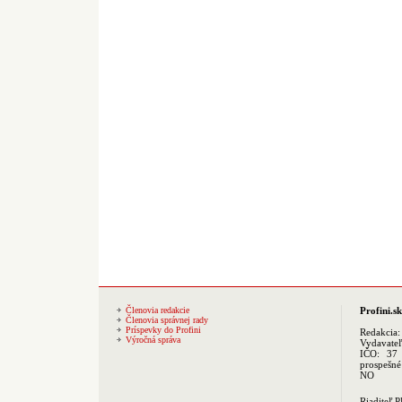
Členovia redakcie
Profini.sk
Členovia správnej rady
Príspevky do Profini
Redakcia
Výročná správa
Vydavate
IČO: 37 
prospešné
NO
Riaditeľ 