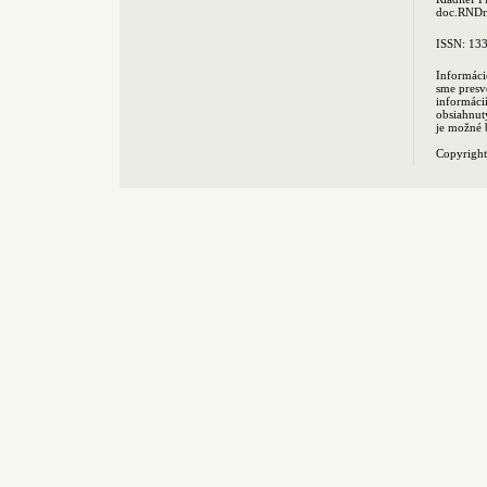
doc.RNDr.
ISSN: 13
Informáci
sme presv
informác
obsiahnut
je možné 
Copyrigh