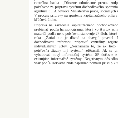
centrálna banka. „Dôrazne odmietame prenos zodpo
poisťovne za prípravu systému dôchodkového sporenia n
agentúru SITA hovorca Ministerstva práce, sociálnych
V procese prípravy na spustenie kapitalizačného pilier
kľúčovú úlohu.
Príprava na zavedenie kapitalizačného dôchodkovéh
prebiehať podľa harmonogramu, ktorý vo štvrtok schvá
materiál podľa neho poisťovni stanovuje 27 úloh, ktoré
roka. „Zatiaľ nie je dôvod na obavy,“ povedal. P
dôchodkovou reformou pripraviť centrálny regist
individuálnych účtov. „Neznamená to, že ak tieto
poisťovňa žiadny iný systém,“ zdôraznil. Ak sa p
vybudovať nový informačný systém, SP dočasne z v
existujúce informačné systémy. Negatívnym dôsledko
však podľa Horvátha bude napríklad pomalší prístup k 