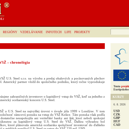
Hľadať:
REGIÓNY
VZDELÁVANIE
INFOTECH
LIFE
PROJEKTY
 VSŽ – chronológia
SŽ U.S. Steel s.r.o. na výrobu a predaj obalových a pocínovaných plechov
l. Americký partner vložil do spoločného podniku, ktorý ročne vyprodukuje
Tento
projek
Európskeho 
záujme zahraničných investorov o kapitálový vstup do VSŽ, keď za jedného z
KURZY
merický oceliarenský koncern U.S. Steel.
6. 8. 2026
USD
SŽ a U.S. Steel na najvyššej úrovni v úvode júla 1999 v Londýne. V tom
CZK
 spoločnosť rámcovú ponuku na vstup do VSŽ Košice. Táto ponuka však podľa
GBP
ostatočne neuspokojila ani veriteľské banky ani štát, ktorí neboli spokojní
HUF
úknutou za kapitálový vstup U.S. Steel do VSŽ. Ďalšou výhradou bol
CAD
dkov, ktoré plánovala americká oceliarska spoločnosť investovať do ďalšieho
ií v médiách ponúkol U.S. Steel za vstup do VSŽ 220 mil. USD.