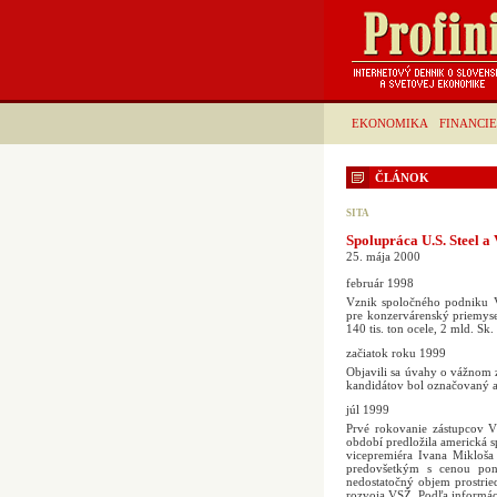
EKONOMIKA
FINANCIE
ČLÁNOK
SITA
Spolupráca U.S. Steel a
25. mája 2000
február 1998
Vznik spoločného podniku V
pre konzervárenský priemyse
140 tis. ton ocele, 2 mld. Sk.
začiatok roku 1999
Objavili sa úvahy o vážnom 
kandidátov bol označovaný a
júl 1999
Prvé rokovanie zástupcov V
období predložila americká
vicepremiéra Ivana Mikloša d
predovšetkým s cenou pon
nedostatočný objem prostrie
rozvoja VSŽ. Podľa informác