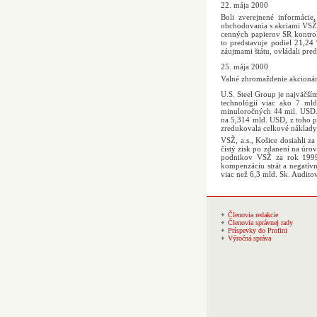
22. mája 2000
Boli zverejnené informácie
obchodovania s akciami VSŽ n
cenných papierov SR kontrol
to predstavuje podiel 21,24
záujmami štátu, ovládali pr
25. mája 2000
Valné zhromaždenie akcioná
U.S. Steel Group je najväčš
technológií viac ako 7 ml
minuloročných 44 mil. USD.
na 5,314 mld. USD, z toho p
zredukovala celkové náklad
VSŽ, a.s., Košice dosiahli 
čistý zisk po zdanení na úr
podnikov VSŽ za rok 1999 
kompenzáciu strát a negatív
viac než 6,3 mld. Sk. Audito
Členovia redakcie
Členovia správnej rady
Príspevky do Profini
Výročná správa