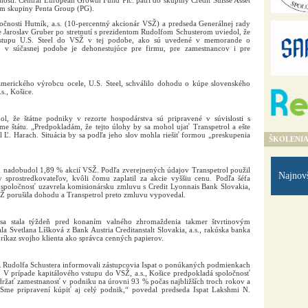
sti. Central European Growth Fund Plc. patrí do skupiny Credit Suisse Asset
m skupiny Penta Group (PG).
očnosti Hutník, a.s. (10-percentný akcionár VSŽ) a predseda Generálnej rady
 Jaroslav Gruber po stretnutí s prezidentom Rudolfom Schusterom uviedol, že
vstupu U.S. Steel do VSŽ v tej podobe, ako sú uvedené v memorande o
 súčasnej podobe je dehonestujúce pre firmu, pre zamestnancov i pre
amerického výrobcu ocele, U.S. Steel, schválilo dohodu o kúpe slovenského
s., Košice.
ol, že štátne podniky v rezorte hospodárstva sú pripravené v súvislosti s
 štátu. „Predpokladám, že tejto úlohy by sa mohol ujať Transpetrol a ešte
l Ľ. Harach. Situácia by sa podľa jeho slov mohla riešiť formou „preskupenia
ŠKOLENI
 nadobudol 1,89 % akcií VSŽ. Podľa zverejnených údajov Transpetrol použil
Najnov
y sprostredkovateľov, kvôli čomu zaplatil za akcie vyššiu cenu. Podľa šéfa
 spoločnosť uzavrela komisionársku zmluvu s Credit Lyonnais Bank Slovakia,
VSŽ porušila dohodu a Transpetrol preto zmluvu vypovedal.
a stala týždeň pred konaním valného zhromaždenia takmer štvrtinovým
 Svetlana Líšková z Bank Austria Creditanstalt Slovakia, a.s., rakúska banka
príkaz svojho klienta ako správca cenných papierov.
SR Rudolfa Schustera informovali zástupcovia Ispat o ponúkaných podmienkach
 V prípade kapitálového vstupu do VSŽ, a.s., Košice predpokladá spoločnosť
udržať zamestnanosť v podniku na úrovni 93 % počas najbližších troch rokov a
Sme pripravení kúpiť aj celý podnik,“ povedal predseda Ispat Lakshmi N.