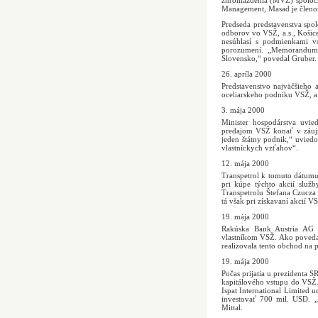
zhromaždenia (MVZ) spoločno
Management, Masad je členo
Predseda predstavenstva spol
odborov vo VSŽ, a.s., Košice
nesúhlasí s podmienkami 
porozumení. „Memorandum v
Slovensko,“ povedal Gruber.
26. apríla 2000
Predstavenstvo najväčšieho 
oceliarskeho podniku VSŽ, a.
3. mája 2000
Minister hospodárstva uvied
predajom VSŽ konať v záujme
jeden štátny podnik,“ uviedo
vlastníckych vzťahov“.
12. mája 2000
Transpetrol k tomuto dátumu
pri kúpe týchto akcií služb
Transpetrolu Štefana Czucza
tá však pri získavaní akcií 
19. mája 2000
Rakúska Bank Austria AG s
vlastníkom VSŽ. Ako povedala
realizovala tento obchod na 
19. mája 2000
Počas prijatia u prezidenta 
kapitálového vstupu do VSŽ.
Ispat International Limited 
investovať 700 mil. USD. „
Mittal.