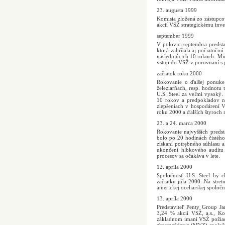
23. augusta 1999
Komisia zložená zo zástupco
akcií VSŽ strategickému inv
september 1999
V polovici septembra predsta
ktorá zahŕňala aj počiatočnú
nasledujúcich 10 rokoch. Min
vstup do VSŽ v porovnaní s
začiatok roku 2000
Rokovanie o ďalšej ponuke
železiarňach, resp. hodnotu 
U.S. Steel za veľmi vysoký. 
10 rokov a predpokladov n
zlepšeniach v hospodárení 
roku 2000 a ďalších štyroch 
23. a 24. marca 2000
Rokovanie najvyšších preds
bolo po 20 hodinách čistéh
získaní potrebného súhlasu 
ukončení hĺbkového auditu 
procesov sa očakáva v lete.
12. apríla 2000
Spoločnosť U.S. Steel by c
začiatku júla 2000. Na stret
americkej oceliarskej spoloč
13. apríla 2000
Predstaviteľ Penty Group Ja
3,24 % akcií VSŽ, a.s., Ko
základnom imaní VSŽ požiada