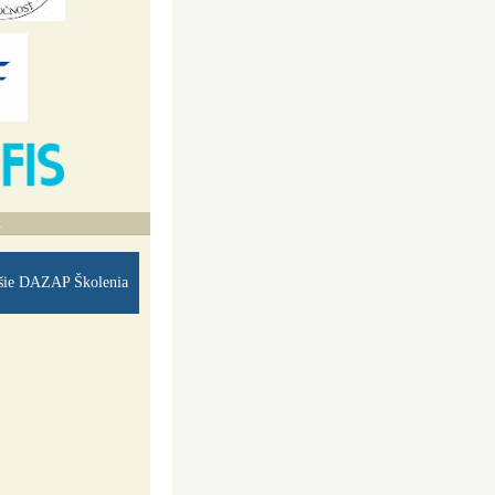
A
šie DAZAP Školenia