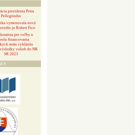
ácia prezidenta Petra
Pellegriniho
ntka vymenovala novú
ovedie ju Robert Fico
 komisia pre voľby a
rolu financovania
ckých strán vyhlásila
 výsledky volieb do NR
SR 2023
ÁCA