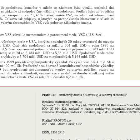
, že spoločnosti konajúce v súlade so záujmom štátu využili posledné dni
a získanie až nadpolovičnej väčšiny v spoločnosti. Podľa výpisu zo Strediska
uje Transpetrol, a.s. 21,32 % hlavnej emisie VSŽ, na celom základnom imaní
 %. Celkovo tak subjekty, u ktorých sa predpokladalo hlasovanie v súlade so
ed valným zhromaždením VSŽ vyše polovice základného imania.
rov VSŽ schválilo memorandum o porozumení medzi VSŽ a U.S. Steel.
ím výrobcom ocele v USA, ktorý za posledných 20 rokov investoval do rozvoja
d. USD. Čistý zisk spoločnosti sa znížil z 364 mil. USD v roku 1998 na
 U.S. Steel zaznamenal pritom pokles celkových príjmov zo 6,283 mld. USD
redaj sa znížil zo 6,184 mld. USD na 5,38 mld. USD. Spoločnosť medziročne
y a výdavky z 5,704 mld. USD na minuloročných 5,164 mld. USD.
za rok 1999 prevádzkový hospodársky výsledok vo výške viac než 4 mld. Sk a
ovni 400 mil. Sk. Predbežné neauditované konsolidované hospodárske výsledky
boli ovplyvnené nevyhnutnosťou tvorby opravných položiek, rezerv na
nych dopadov z minulosti, vrátane rezerv na daňové doruby v celkovej výške
vaná účtovná strata VSŽ za rok 1999 dosiahla 6,2 mld. Sk.
Profini.sk
- Internetový denník o slovenskej a svetovej ekonomike
Redakcia:
riaditelno@profini.sk
Vydavateľ:
PROFINI n.o.
Malý trh, 7089/2A, 811 08 Bratislava – Staré Mes
IČO: 37 924 826, zapísaný v registri neziskových organizácií poskytujú
vedeného Obvodným úradom v Bratislave, reg. číslo: OVVS-1046/218/2007
Riaditeľ PROFINI n.o.
doc.RNDr. Eduard Hozlár, CSc.
ISSN: 1336 2410