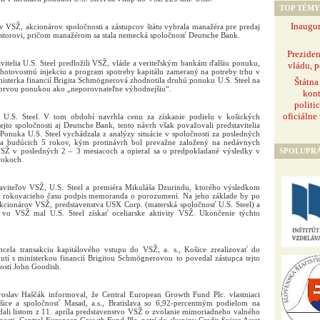
TOP TÉMY
Inaugur
v VSŽ, akcionárov spoločnosti a zástupcov štátu vybrala manažéra pre predaj
estorovi, pričom manažérom sa stala nemecká spoločnosť Deutsche Bank.
Prezide
vitelia U.S. Steel predložili VSŽ, vláde a veriteľským bankám ďalšiu ponuku,
vládu, p
 hotovostnú injekciu a program spotreby kapitálu zameraný na potreby trhu v
isterka financií Brigita Schmögnerová zhodnotila druhú ponuku U.S. Steel na
Štátna
 prvou ponukou ako „neporovnateľne výhodnejšiu“.
kont
politi
oficiálne
 U.S. Steel. V tom období navrhla cenu za získanie podielu v košických
tejto spoločnosti aj Deutsche Bank, tento návrh však považovali predstavitelia
Ponuka U.S. Steel vychádzala z analýzy situácie v spoločnosti za posledných
a budúcich 5 rokov, kým protinávrh bol prevažne založený na nedávnych
SPOLUPR
VSŽ v posledných 2 – 3 mesiacoch a opieral sa o predpokladané výsledky v
rokoch.
taviteľov VSŽ, U.S. Steel a premiéra Mikuláša Dzurindu, ktorého výsledkom
o rokovacieho času podpis memoranda o porozumení. Na jeho základe by po
akcionárov VSŽ, predstavenstva USX Corp. (materská spoločnosť U.S. Steel) a
vo VSŽ mal U.S. Steel získať oceliarske aktivity VSŽ. Ukončenie týchto
hcela transakciu kapitálového vstupu do VSŽ, a. s., Košice zrealizovať do
nutí s ministerkou financií Brigitou Schmögnerovou to povedal zástupca tejto
nosti John Goodish.
roslav Haščák informoval, že Central European Growth Fund Plc. vlastniaci
šice a spoločnosť Masad, a.s., Bratislava so 6,92-percentným podielom na
li listom z 11. apríla predstavenstvo VSŽ o zvolanie mimoriadneho valného