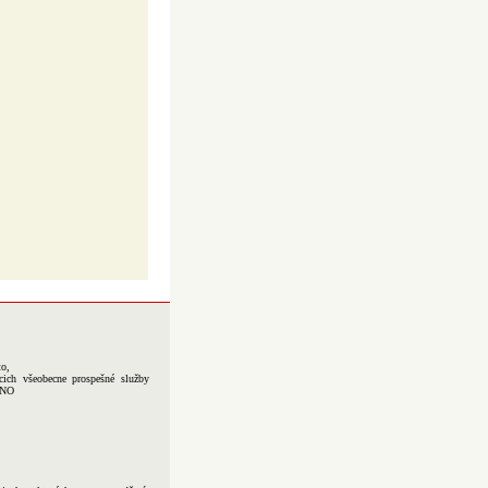
to,
cich všeobecne prospešné služby
-NO