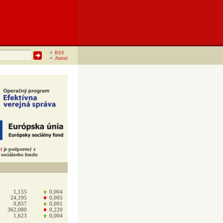
RSS
Autori
t
je podporený z
sociálneho fondu
1,155
0,004
24,195
0,005
0,857
0,001
362,080
0,220
1,623
0,004