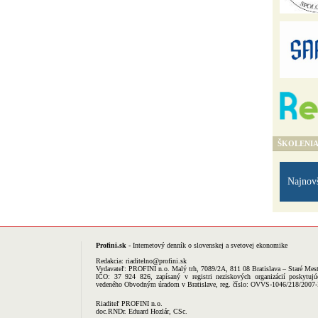
ŠKOLENI
Najnov
Profini.sk
- Internetový denník o slovenskej a svetovej ekonomike
Redakcia:
riaditelno@profini.sk
Vydavateľ:
PROFINI n.o.
Malý trh, 7089/2A, 811 08 Bratislava – Staré Mes
IČO: 37 924 826, zapísaný v registri neziskových organizácií poskytujú
vedeného Obvodným úradom v Bratislave, reg. číslo: OVVS-1046/218/2007
Riaditeľ PROFINI n.o.
doc.RNDr. Eduard Hozlár, CSc.