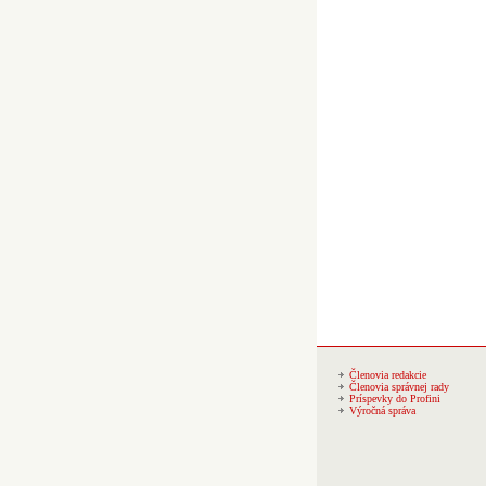
Členovia redakcie
Členovia správnej rady
Príspevky do Profini
Výročná správa