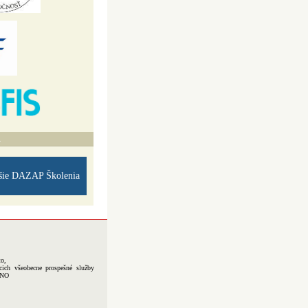
A
šie DAZAP Školenia
to,
cich všeobecne prospešné služby
-NO