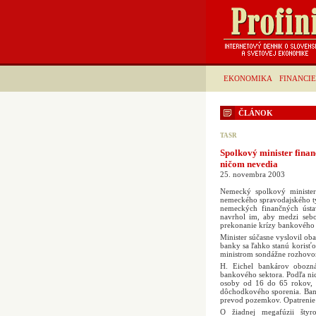
EKONOMIKA
FINANCIE
ČLÁNOK
TASR
Spolkový minister finan
ničom nevedia
25. novembra 2003
Nemecký spolkový minister
nemeckého spravodajského tý
nemeckých finančných úst
navrhol im, aby medzi sebo
prekonanie krízy bankového
Minister súčasne vyslovil ob
banky sa ľahko stanú korisťou
ministrom sondážne rozhovor
H. Eichel bankárov obozná
bankového sektora. Podľa ni
osoby od 16 do 65 rokov, 
dôchodkového sporenia. Bank
prevod pozemkov. Opatrenie 
O žiadnej megafúzii šty