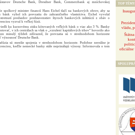
 ústavov Deutsche Bank, Dresdner Bank, Commerzbank aj mníchovskej
TOP TÉMY
Inaugur
 že spolkový minister financií Hans Eichel tlačí na bankových obrov, aby sa
u bánk vyhol ich prevzatiu do zahraničného vlastníctva. Eichel vyvolal
stretnutí predsedov predstavenstiev štyroch bankových inštitúcií z obáv o
enciou vyzval k veľkej fúzii.
Prezide
i viedli ku kurzovému zisku kótovaných veľkých bánk o viac ako 3 %. Banky
vládu, p
ntovať, v ich centrálach sa však o „vzrušení kapitálových trhov“ hovorilo ako
nn minulý týždeň zdôraznil, že prevzatia sú v strednodobom horizonte
Štátna
iť výnosnosť Deutsche Bank.
kont
fúzia sú menšie spojenia v strednodobom horizonte. Podobne nereálne je
politi
urenciou, keďže nemecké banky stále neprinášajú výnosy. Informovala o tom
oficiálne
SPOLUPR