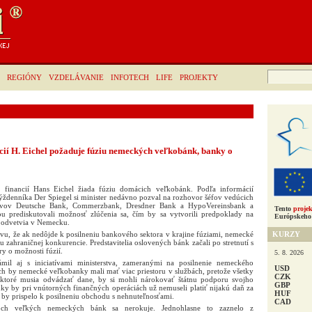
Hľadať:
REGIÓNY
VZDELÁVANIE
INFOTECH
LIFE
PROJEKTY
cií H. Eichel požaduje fúziu nemeckých veľkobánk, banky o
 financií Hans Eichel žiada fúziu domácich veľkobánk. Podľa informácií
ždenníka Der Spiegel si minister nedávno pozval na rozhovor šéfov vedúcich
avov Deutsche Bank, Commerzbank, Dresdner Bank a HypoVereinsbank a
Tento
projek
u prediskutovali možnosť zlúčenia sa, čím by sa vytvorili predpoklady na
Európskeho 
 odvetvia v Nemecku.
KURZY
avu, že ak nedôjde k posilneniu bankového sektora v krajine fúziami, nemecké
 zahraničnej konkurencie. Predstavitelia oslovených bánk začali po stretnutí s
y o možnosti fúzií.
5. 8. 2026
mil aj s iniciatívami ministerstva, zameranými na posilnenie nemeckého
USD
ch by nemecké veľkobanky mali mať viac priestoru v službách, pretože všetky
CZK
ktoré musia odvádzať dane, by si mohli nárokovať štátnu podporu svojho
GBP
y by pri vnútorných finančných operáciách už nemuseli platiť nijakú daň za
HUF
by prispelo k posilneniu obchodu s nehnuteľnosťami.
CAD
roch veľkých nemeckých bánk sa nerokuje. Jednohlasne to zaznelo z