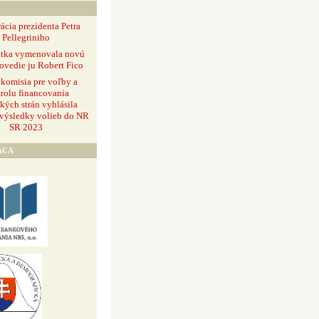
ácia prezidenta Petra
Pellegriniho
ntka vymenovala novú
ovedie ju Robert Fico
 komisia pre voľby a
rolu financovania
ckých strán vyhlásila
 výsledky volieb do NR
SR 2023
ÁCA