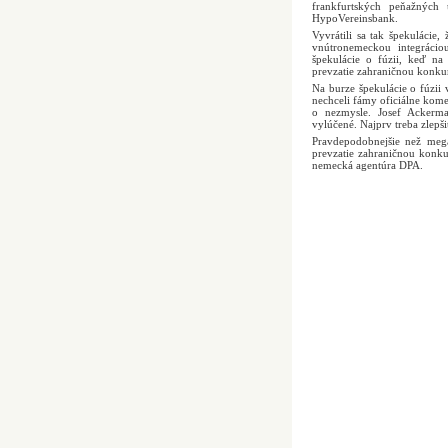
frankfurtských peňažných
HypoVereinsbank.
Vyvrátili sa tak špekulácie,
vnútronemeckou integrácio
špekulácie o fúzii, keď na 
prevzatie zahraničnou konkur
Na burze špekulácie o fúzi
nechceli fámy oficiálne kome
o nezmysle. Josef Ackerma
vylúčené. Najprv treba zlepš
Pravdepodobnejšie než mega
prevzatie zahraničnou konk
nemecká agentúra DPA.