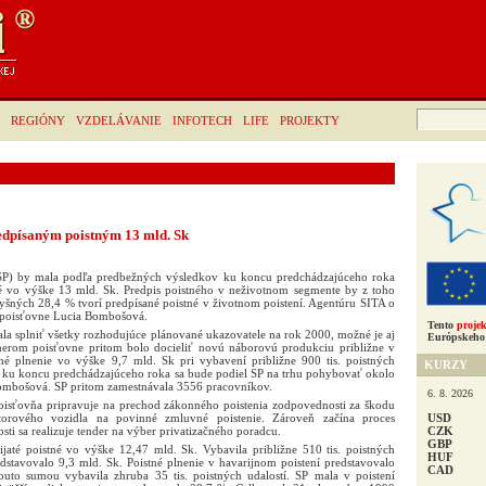
Hľadať:
REGIÓNY
VZDELÁVANIE
INFOTECH
LIFE
PROJEKTY
edpísaným poistným 13 mld. Sk
 (SP) by mala podľa predbežných výsledkov ku koncu predchádzajúceho roka
né vo výške 13 mld. Sk. Predpis poistného v neživotnom segmente by z toho
yšných 28,4 % tvorí predpísané poistné v životnom poistení. Agentúru SITA o
poisťovne Lucia Bombošová.
Tento
projek
la splniť všetky rozhodujúce plánované ukazovatele na rok 2000, možné je aj
Európskeho 
merom poisťovne pritom bolo docieliť novú náborovú produkciu približne v
né plnenie vo výške 9,7 mld. Sk pri vybavení približne 900 tis. poistných
KURZY
e ku koncu predchádzajúceho roka sa bude podiel SP na trhu pohybovať okolo
Bombošová. SP pritom zamestnávala 3556 pracovníkov.
6. 8. 2026
oisťovňa pripravuje na prechod zákonného poistenia zodpovednosti za škodu
USD
orového vozidla na povinné zmluvné poistenie. Zároveň začína proces
CZK
osti sa realizuje tender na výber privatizačného poradcu.
GBP
jaté poistné vo výške 12,47 mld. Sk. Vybavila približne 510 tis. poistných
HUF
edstavovalo 9,3 mld. Sk. Poistné plnenie v havarijnom poistení predstavovalo
CAD
outo sumou vybavila zhruba 35 tis. poistných udalostí. SP mala v poistení