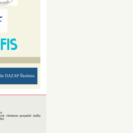
A
šie DAZAP Školenia
to,
cich všeobecne prospešné služby
-NO