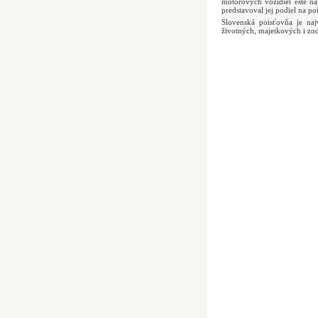
motorových vozidiel ešte n
predstavoval jej podiel na p
Slovenská poisťovňa je na
životných, majetkových i zo