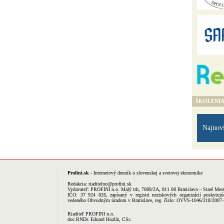
ŠKOLENI
Najnov
Profini.sk
- Internetový denník o slovenskej a svetovej ekonomike
Redakcia:
riaditelno@profini.sk
Vydavateľ:
PROFINI n.o.
Malý trh, 7089/2A, 811 08 Bratislava – Staré Mes
IČO: 37 924 826, zapísaný v registri neziskových organizácií poskytujú
vedeného Obvodným úradom v Bratislave, reg. číslo: OVVS-1046/218/2007
Riaditeľ PROFINI n.o.
doc.RNDr. Eduard Hozlár, CSc.