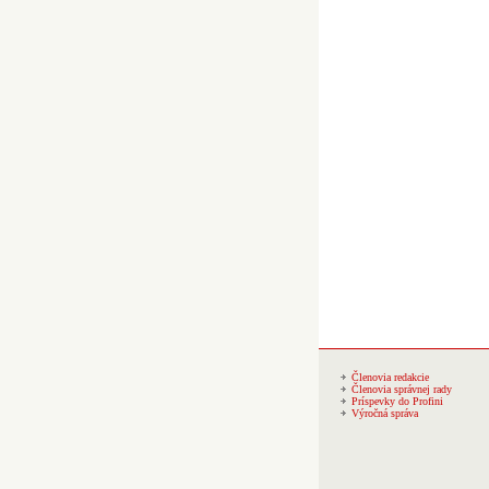
Členovia redakcie
Členovia správnej rady
Príspevky do Profini
Výročná správa