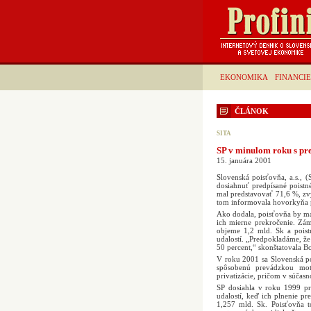
EKONOMIKA
FINANCIE
ČLÁNOK
SITA
SP v minulom roku s pr
15. januára 2001
Slovenská poisťovňa, a.s.,
dosiahnuť predpísané poist
mal predstavovať 71,6 %, zv
tom informovala hovorkyňa 
Ako dodala, poisťovňa by ma
ich mierne prekročenie. Zá
objeme 1,2 mld. Sk a poist
udalostí. „Predpokladáme, ž
50 percent,“ skonštatovala 
V roku 2001 sa Slovenská p
spôsobenú prevádzkou mot
privatizácie, pričom v súčasn
SP dosiahla v roku 1999 pri
udalostí, keď ich plnenie pr
1,257 mld. Sk. Poisťovňa t