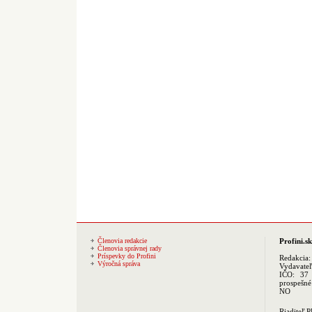
Členovia redakcie
Profini.sk
Členovia správnej rady
Príspevky do Profini
Redakcia
Výročná správa
Vydavate
IČO: 37 
prospešné
NO
Riaditeľ 