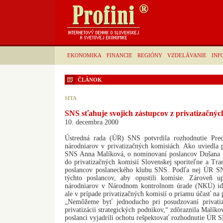
EKONOMIKA
FINANCIE
REGIÓNY
VZDELÁVANIE
INF
ČLÁNOK
SITA
SNS sťahuje svojich zástupcov z privatizačnýc
10. decembra 2000
Ústredná rada (ÚR) SNS potvrdila rozhodnutie Pre
národniarov v privatizačných komisiách. Ako uviedla 
SNS Anna Malíková, o nominovaní poslancov Dušana Š
do privatizačných komisií Slovenskej sporiteľne a Tra
poslancov poslaneckého klubu SNS. Podľa nej ÚR S
týchto poslancov, aby opustili komisie. Zároveň up
národniarov v Národnom kontrolnom úrade (NKÚ) ide 
ale v prípade privatizačných komisií o priamu účasť na p
„Nemôžeme byť jednoducho pri posudzovaní privati
privatizácii strategických podnikov,“ zdôraznila Malík
poslanci vyjadrili ochotu rešpektovať rozhodnutie ÚR 