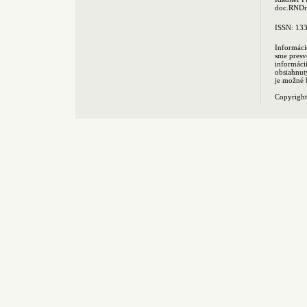
doc.RNDr.
ISSN: 13
Informáci
sme presv
informác
obsiahnut
je možné 
Copyrigh