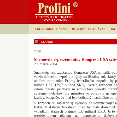
EKONOMIKA
FINANCIE
REGIÓNY
VZDELÁVANIE
INF
ČLÁNOK
TASR
Snemovňa reprezentantov Kongresu USA schvál
29. marca 2004
Snemovňa reprezentantov Kongresu USA schválila po
verziu štátneho rozpočtu krajiny na fiškálny rok, ktorý
októbra tohto roku. Príjmy federálneho rozpočtu by 
bilióna USD (79,7 bilióna SKK). Verzia rozpočtu S
celom rozsahu prihliada na rozpočtové priority prez
zvýšenie výdavkov pre ministerstvo obrany a na upe
krajiny. Rozpočet by mal byť deficitný maximálne do 
V rozpočte sú zapísané aj výdavky na vedenie vojensk
Iraku. V ďalšom fiškálnom roku by mali dosiahnuť
výpadkom štátnych príjmov 138 miliárd USD. Je to o
prezidentovým plánom na obmedzenie daňového