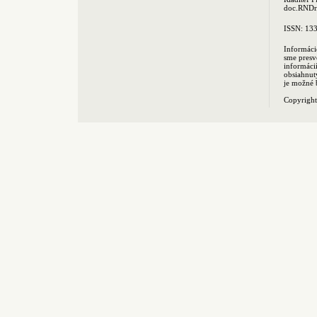
doc.RNDr.
ISSN: 13
Informáci
sme presv
informác
obsiahnut
je možné 
Copyrigh