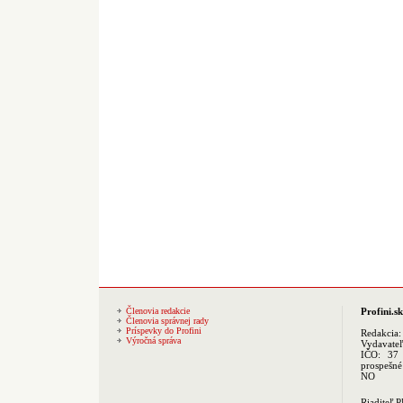
Členovia redakcie
Profini.sk
Členovia správnej rady
Príspevky do Profini
Redakcia
Výročná správa
Vydavate
IČO: 37 
prospešné
NO
Riaditeľ 