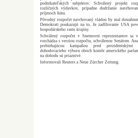
podnikateľských subjektov. Schválený projekt roz
rozličných výdavkov, prípadne dodržanie navrhova
príjmoch štátu.
Pôvodný rozpočet navrhovaný vládou by mal dosiahnuť
Demokrati poukazujú na to, že zadlžovanie USA pove
hospodárskeho rastu krajiny.
Schválený rozpočet v Snemovni reprezentantov sa 
rozchádza s verziou rozpočtu, schválenou Senátom. Analy
prebiehajúcou kampaňou pred prezidentskými
dohodovacieho výboru oboch komôr amerického parlam
na dohodu sú priaznivé.
Informovali Reuters a Neue Zürcher Zeitung.