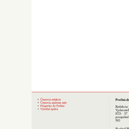
Členovia redakcie
Profini.sk
Členovia správnej rady
Príspevky do Profini
Redakcia
Výročná správa
Vydavate
IČO: 37 
prospešné
NO
Riaditeľ 