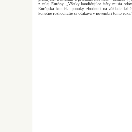
z celej Európy. „Všetky kandidujúce štáty musia odov
Európska komisia ponuky zhodnotí na základe kritér
konečné rozhodnutie sa očakáva v novembri tohto roka,“