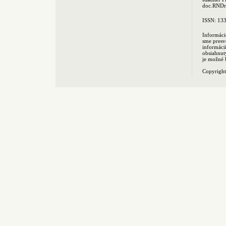
doc.RNDr.
ISSN: 13
Informáci
sme presv
informác
obsiahnut
je možné 
Copyrigh