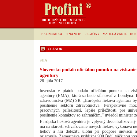
EKONOMIKA
FINANCIE
REGIÓNY
VZDELÁVANIE
INF
ČLÁNOK
SITA
Slovensko podalo oficiálnu ponuku na získanie 
agentúry
28. júla 2017
lovensko v piatok podalo oficiálnu ponuku na získ
agentúry (EMA), ktorá sa bude sťahovať z Londýna. 
zdravotníctva (MZ) SR. „Európska lieková agentúra 
posilnenie sektoru zdravotníctva. Perspektívne mô
pracovných príležitostí, lepšie príležitosti pre un
posilnenie kontaktov so zahraničím,“ uviedol minister 
Európska lieková agentúra je vplyvný decentralizovan
má na starosti schvaľovanie nových liekov, vykonáva n
liekov a hrá dôležitú úlohu pri podpore inovácií
priemysle. Zamestnáva približne 900 ľudí, väčšinou v