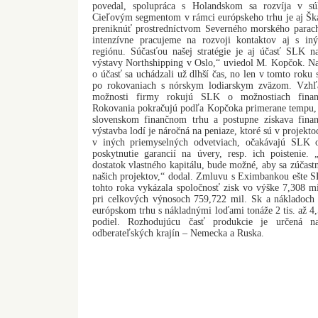
povedal, spolupráca s Holandskom sa rozvíja v sú
Cieľovým segmentom v rámci európskeho trhu je aj Ška
preniknúť prostredníctvom Severného morského parach
intenzívne pracujeme na rozvoji kontaktov aj s in
regiónu. Súčasťou našej stratégie je aj účasť SLK na
výstavy Northshipping v Oslo,“ uviedol M. Kopčok. N
o účasť sa uchádzali už dlhší čas, no len v tomto roku
po rokovaniach s nórskym lodiarskym zväzom. Vzhľ
možnosti firmy rokujú SLK o možnostiach fina
Rokovania pokračujú podľa Kopčoka primerane tempu,
slovenskom finančnom trhu a postupne získava fina
výstavba lodí je náročná na peniaze, ktoré sú v projekto
v iných priemyselných odvetviach, očakávajú SLK 
poskytnutie garancií na úvery, resp. ich poistenie
dostatok vlastného kapitálu, bude možné, aby sa zúčastn
našich projektov,“ dodal. Zmluvu s Eximbankou ešte S
tohto roka vykázala spoločnosť zisk vo výške 7,308 mi
pri celkových výnosoch 759,722 mil. Sk a nákladoch
európskom trhu s nákladnými loďami tonáže 2 tis. až 4,5
podiel. Rozhodujúcu časť produkcie je určená 
odberateľských krajín – Nemecka a Ruska.