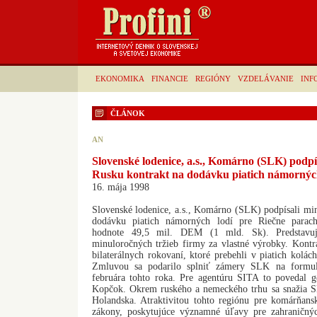
EKONOMIKA
FINANCIE
REGIÓNY
VZDELÁVANIE
INF
ČLÁNOK
AN
Slovenské lodenice, a.s., Komárno (SLK) podpí
Rusku kontrakt na dodávku piatich námornýc
16. mája 1998
Slovenské lodenice, a.s., Komárno (SLK) podpísali mi
dodávku piatich námorných lodí pre Riečne parach
hodnote 49,5 mil. DEM (1 mld. Sk). Predstavuj
minuloročných tržieb firmy za vlastné výrobky. Kontr
bilaterálnych rokovaní, ktoré prebehli v piatich kolá
Zmluvou sa podarilo splniť zámery SLK na formul
februára tohto roka. Pre agentúru SITA to povedal ge
Kopčok. Okrem ruského a nemeckého trhu sa snažia 
Holandska. Atraktivitou tohto regiónu pre komárňan
zákony, poskytujúce významné úľavy pre zahraničn