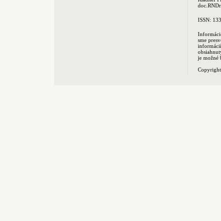
doc.RNDr.
ISSN: 13
Informáci
sme presv
informác
obsiahnut
je možné 
Copyrigh