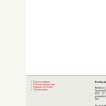
Členovia redakcie
Profini.sk
Členovia správnej rady
Príspevky do Profini
Redakcia
Výročná správa
Vydavate
IČO: 37 
prospešné
NO
Riaditeľ 