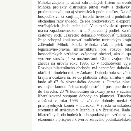
Mihóka záujem na účasti zahraničných firiem na uvede
Mihóka projekty distribúcie pitnej vody a dodávky
predmetom záujmu aj slovenských podnikateľov. Na otáz
hospodárstva sa zaujímajú tureckí investori a podnikate
obchodnej rady uviedol, že ide predovšetkým o export
vyrábajúcich „bielu techniku“. V tejto súvislosti spome
má na západonemeckom trhu 7-percentný podiel. Za ďal
cestovný ruch. „Turecko dokázalo vybudovať turistickú
že je schopná konkurovať tradičným turistickým kraji
zdôvodnil Mihók. Podľa Mihóka však napriek tom
legislatívno-právna infraštruktúra pre rozvoj bila
hospodárskych vzťahov, vzájomný obchod, ako aj spo
výrazne zaostávajú za možnosťami. Obrat vzájomné
zhruba na úrovni roku 1996, čo v hodnotovom vyjad
Rozvoju bilaterálneho obchodu má napomôcť dohoda
októbri minulého roka v Ankare. Dohoda bola schvále
krajín a očakáva sa, že do platnosti vstúpi zhruba v jú
bude až 67 % slovenského dovozu z Turecka plne l
ostatných komoditách sa majú odstrániť postupne do r
do Turecka, 23 % komoditnej štruktúry je už v súčasn
liberalizované vstupom dohody do platnosti. Tureck
založená v roku 1995 na základe dohody medzi
priemyselných komôr v Turecku. V stredu sa uskutočnil
stretnutia sú striedavo v Istanbule a v Bratislave. Ra
bilaterálnych obchodných a hospodárskych vzťahov, vä
ekonomík a prispieva k tvorbe zdravého podnikateľského