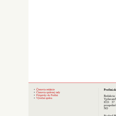
Členovia redakcie
Profini.sk
Členovia správnej rady
Príspevky do Profini
Redakcia
Výročná správa
Vydavate
IČO: 37 
prospešné
NO
Riaditeľ 