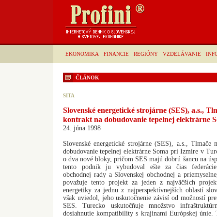
EKONOMIKA
FINANCIE
REGIÓNY
VZDELÁVANIE
INF
ČLÁNOK
SITA
Slovenské energetické strojárne (SES), a.s., T
kontrakt na dobudovanie tepelnej elektrárne 
24. júna 1998
Slovenské energetické strojárne (SES), a.s., Tlmače 
dobudovanie tepelnej elektrárne Soma pri Izmire v Ture
o dva nové bloky, pričom SES majú dobrú šancu na úsp
tento podnik ju vybudoval ešte za čias federácie
obchodnej rady a Slovenskej obchodnej a priemysel
považuje tento projekt za jeden z najväčších proj
energetiky za jednu z najperspektívnejších oblastí slo
však uviedol, jeho uskutočnenie závisí od možností pre
SES. Turecko uskutočňuje množstvo infraštruktúrn
dosiahnutie kompatibility s krajinami Európskej únie