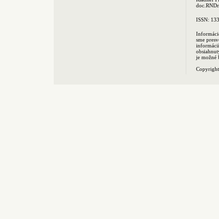
doc.RNDr.
ISSN: 13
Informáci
sme presv
informác
obsiahnut
je možné 
Copyrigh