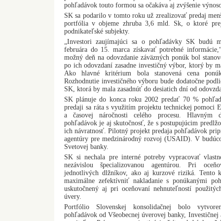
pohľadávok touto formou sa očakáva aj zvýšenie výnoso
SK sa podarilo v tomto roku už zrealizovať predaj menš
portfólia v objeme zhruba 3,6 mld. Sk, o ktoré pre
podnikateľské subjekty.
„Investori zaujímajúci sa o pohľadávky SK budú 
februára do 15. marca získavať potrebné informácie
možný deň na odovzdanie záväzných ponúk bol stanov
po ich odovzdaní zasadne investičný výbor, ktorý by 
Ako hlavné kritérium bola stanovená cena ponú
Rozhodnutie investičného výboru bude dodatočne podli
SK, ktorá by mala zasadnúť do desiatich dní od odovzd
SK plánuje do konca roku 2002 predať 70 % pohľadáv
predaji sa ráta s využitím projektu technickej pomoci 
a časovej náročnosti celého procesu. Hlavným 
pohľadávok je aj skutočnosť, že s postupujúcim predlžo
ich návratnosť. Pilotný projekt predaja pohľadávok pri
agentúry pre medzinárodný rozvoj (USAID). V budúco
Svetovej banky.
SK si nechala pre interné potreby vypracovať vlast
nezávislou špecializovanou agentúrou. Pri oceňo
jednotlivých dlžníkov, ako aj kurzové riziká. Tent
maximálne zefektívniť nakladanie s ponúkanými po
uskutočnený aj pri oceňovaní nehnuteľností použitý
úvery.
Portfólio Slovenskej konsolidačnej bolo vytvore
pohľadávok od Všeobecnej úverovej banky, Investičnej 