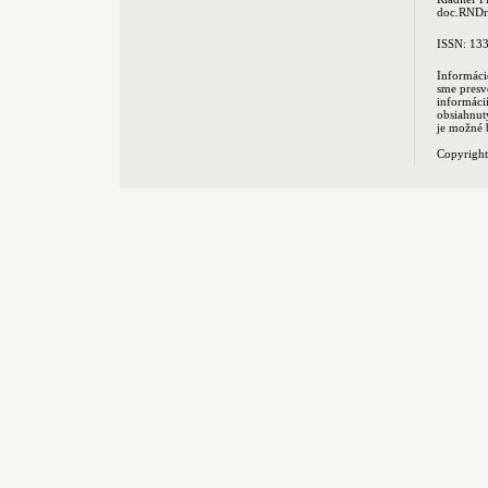
doc.RNDr.
ISSN: 13
Informáci
sme presv
informác
obsiahnut
je možné 
Copyrigh