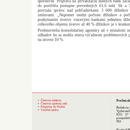
sporiteľne. Príprava na privatizáciu štátnych bánk za
do portfólia postupne prevedených 61,6 mld. Sk a
prevzala správu nad pohľadávkami 3 600 dlžníkov
zmluvami. „Nepomer medzi počtom dlžníkov a počt
poskytnutím úverov viacerými bankami jednému dlžní
celkového objemu úverov až 40 % dlžníkov je v konkur
Predstavitelia konsolidačnej agentúry už v minulosti 
odhadov by sa mohla miera výťažnosti problémových 
na úrovni 10 %.
Členovia redakcie
Profini.sk
Členovia správnej rady
Príspevky do Profini
Redakcia
Výročná správa
Vydavate
IČO: 37 
prospešné
NO
Riaditeľ 