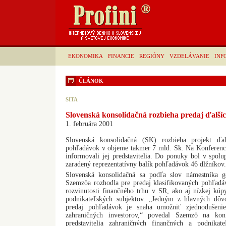
EKONOMIKA
FINANCIE
REGIÓNY
VZDELÁVANIE
INF
ČLÁNOK
SITA
Slovenská konsolidačná rozbieha predaj ďalš
1. februára 2001
Slovenská konsolidačná (SK) rozbieha projekt ďal
pohľadávok v objeme takmer 7 mld. Sk. Na Konferencii
informovali jej predstavitelia. Do ponuky bol v spo
zaradený reprezentatívny balík pohľadávok 46 dlžníkov.
Slovenská konsolidačná sa podľa slov námestníka g
Szemzöa rozhodla pre predaj klasifikovaných pohľadá
rozvinutosti finančného trhu v SR, ako aj nízkej kúp
podnikateľských subjektov. „Jedným z hlavných dôv
predaj pohľadávok je snaha umožniť zjednodušenie
zahraničných investorov,“ povedal Szemzö na konf
predstavitelia zahraničných finančných a podnikate