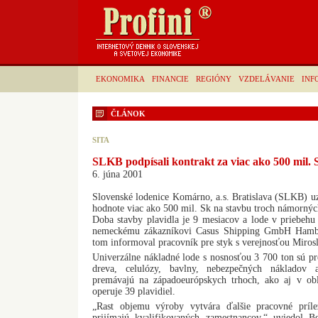
EKONOMIKA
FINANCIE
REGIÓNY
VZDELÁVANIE
INF
ČLÁNOK
SITA
SLKB podpísali kontrakt za viac ako 500 mil. 
6. júna 2001
Slovenské lodenice Komárno, a.s. Bratislava (SLKB) uza
hodnote viac ako 500 mil. Sk na stavbu troch námorný
Doba stavby plavidla je 9 mesiacov a lode v priebe
nemeckému zákazníkovi Casus Shipping GmbH Hambu
tom informoval pracovník pre styk s verejnosťou Miros
Univerzálne nákladné lode s nosnosťou 3 700 ton sú pr
dreva, celulózy, bavlny, nebezpečných nákladov a
premávajú na západoeurópskych trhoch, ako aj v obla
operuje 39 plavidiel.
„Rast objemu výroby vytvára ďalšie pracovné príle
prijímajú kvalifikovaných zamestnancov,“ uviedol B