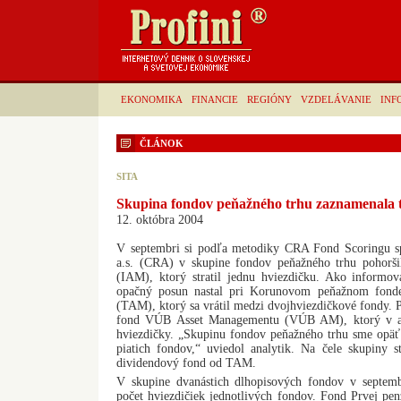
EKONOMIKA
FINANCIE
REGIÓNY
VZDELÁVANIE
INF
ČLÁNOK
SITA
Skupina fondov peňažného trhu zaznamenala 
12. októbra 2004
V septembri si podľa metodiky CRA Fond Scoringu s
a.s. (CRA) v skupine fondov peňažného trhu pohorši
(IAM), ktorý stratil jednu hviezdičku. Ako informo
opačný posun nastal pri Korunovom peňažnom fond
(TAM), ktorý sa vrátil medzi dvojhviezdičkové fondy.
fond VÚB Asset Managementu (VÚB AM), ktorý v ak
hviezdičky. „Skupinu fondov peňažného trhu sme opäť 
piatich fondov,“ uviedol analytik. Na čele skupiny 
dividendový fond od TAM.
V skupine dvanástich dlhopisových fondov v septem
počet hviezdičiek jednotlivých fondov. Fond Prvej penz