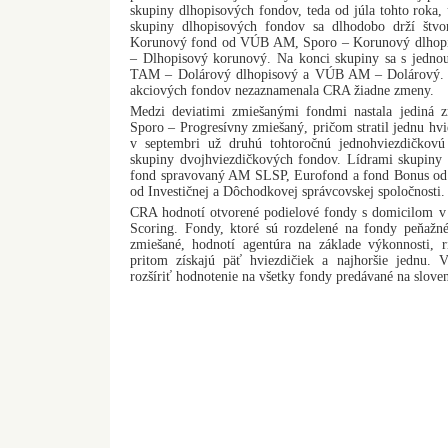
skupiny dlhopisových fondov, teda od júla tohto roka, 
skupiny dlhopisových fondov sa dlhodobo drží štvo
Korunový fond od VÚB AM, Sporo – Korunový dlhop
– Dlhopisový korunový. Na konci skupiny sa s jedno
TAM – Dolárový dlhopisový a VÚB AM – Dolárový. P
akciových fondov nezaznamenala CRA žiadne zmeny.
Medzi deviatimi zmiešanými fondmi nastala jediná z
Sporo – Progresívny zmiešaný, pričom stratil jednu hv
v septembri už druhú tohtoročnú jednohviezdičkovú
skupiny dvojhviezdičkových fondov. Lídrami skupiny 
fond spravovaný AM SLSP, Eurofond a fond Bonus od 
od Investičnej a Dôchodkovej správcovskej spoločnosti.
CRA hodnotí otvorené podielové fondy s domicilom
Scoring. Fondy, ktoré sú rozdelené na fondy peňažné
zmiešané, hodnotí agentúra na základe výkonnosti, riz
pritom získajú päť hviezdičiek a najhoršie jednu.
rozšíriť hodnotenie na všetky fondy predávané na sloven