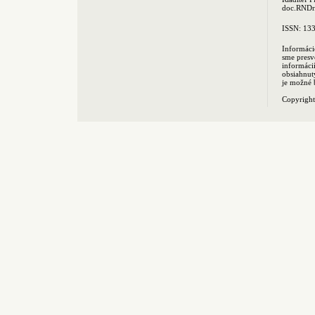
doc.RNDr.
ISSN: 13
Informáci
sme presv
informác
obsiahnut
je možné 
Copyrigh