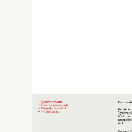
Členovia redakcie
Profini.sk
Členovia správnej rady
Príspevky do Profini
Redakcia
Výročná správa
Vydavate
IČO: 37 
prospešné
NO
Riaditeľ 