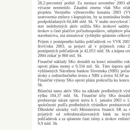
28,2-percentný podiel. Za mesiace november 2003 až
výrazne nezmenilo. Zásadnú zmenu však SKo očakáv
projektu Verejného výboerového konania 2003 (VV
uzatvorenia zmluvy s kupujúcim, by sa nominálna hodno
predpokladaných 64,440 mld. Sk. V snahe nezvyšovať f
stav nedobytných aktív znížila SKo úrokové sadzby
úrokov u časti platičov poľnohospodárov, subjektov pôso
stavebníctva, má stimulovať rýchlejšie splatenie celko
Príjem z postúpeného balíka pohľadávok vo VVK 2003, 
štvrťroku 2003, sa prejaví až v príjmoch roku 2
postúpených pohľadávok je 42,053 mld. Sk a kúpna cen
2004 získať je 860 mil. Sk.
Finančné náklady SKo dosiahli na konci minulého rok
oproti plánu menej o 9,334 mil. Sk. Túto úsporu spô
vyhlásených Národnou bankou Slovenska (NBS) počas 
úroky z redistribučného úveru z NBS a úveru SLSP na 
Finančné výnosy SKo oproti plánu prekročila ku koncu
Sk.
Bilančná suma aktív SKo na základe predbežných výs
výšku 104,37 mld. Sk. Finančné účty SKo dosiahl
predstavuje nárast oproti stavu k 1. januáru 2003 o 
spoločnosti podľa predbežných výsledkov predstavova
Dlhodobé záväzky voči Ministerstvu financií SR za s
prijatých od reštrukturalizovaných bánk na kryti
pohľadávok a za splatenie časti istiny a úrokov redist
9,9 mld. Sk.