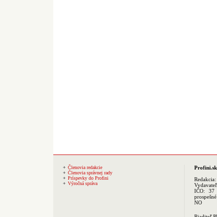
Členovia redakcie
Profini.sk
Členovia správnej rady
Príspevky do Profini
Redakcia
Výročná správa
Vydavate
IČO: 37 
prospešné
NO
Riaditeľ 