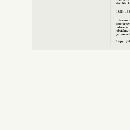
doc.RNDr.
ISSN: 13
Informáci
sme presv
informác
obsiahnut
je možné 
Copyrigh