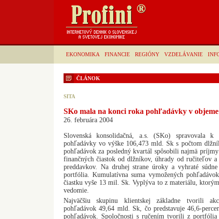
EKONOMIKA
FINANCIE
REGIÓNY
VZDELÁVANIE
INF
ČLÁNOK
SITA
SKo mala na konci roka pohľadávky v objeme 
26. februára 2004
Slovenská konsolidačná, a.s. (SKo) spravovala k
pohľadávky vo výške 106,473 mld. Sk s počtom dlžní
pohľadávok za posledný kvartál spôsobili najmä príjmy
finančných čiastok od dlžníkov, úhrady od ručiteľov 
preddavkov. Na druhej strane úroky a vyhraté súdne 
portfólia. Kumulatívna suma vymožených pohľadávo
čiastku vyše 13 mil. Sk. Vyplýva to z materiálu, ktorým
vedomie.
Najväčšiu skupinu klientskej základne tvorili a
pohľadávok 49,64 mld. Sk, čo predstavuje 46,6-perce
pohľadávok. Spoločnosti s ručením tvorili z portfólia