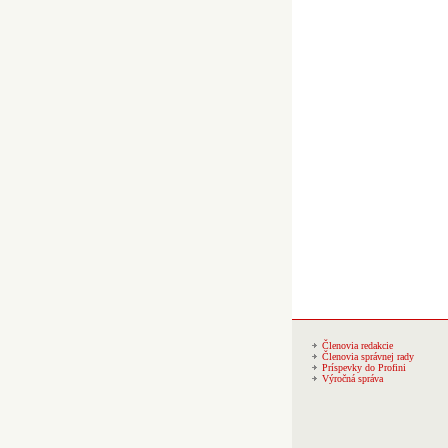
Členovia redakcie
Členovia správnej rady
Príspevky do Profini
Výročná správa