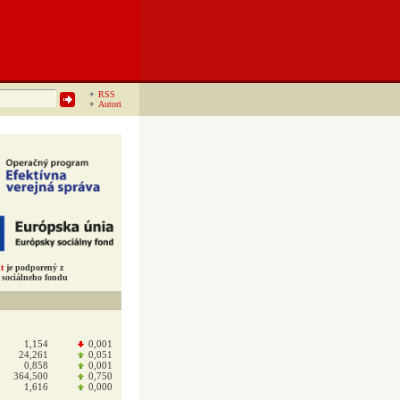
RSS
Autori
t
je podporený z
sociálneho fondu
1,154
0,001
24,261
0,051
0,858
0,001
364,500
0,750
1,616
0,000