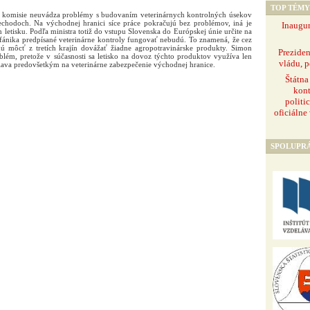
TOP TÉMY
va komisie neuvádza problémy s budovaním veterinárnych kontrolných úsekov
echodoch. Na východnej hranici síce práce pokračujú bez problémov, iná je
Inaugur
m letisku. Podľa ministra totiž do vstupu Slovenska do Európskej únie určite na
efánika predpísané veterinárne kontroly fungovať nebudú. To znamená, že cez
udú môcť z tretích krajín dovážať žiadne agropotravinárske produkty. Simon
Prezide
blém, pretože v súčasnosti sa letisko na dovoz týchto produktov využíva len
vládu, p
riava predovšetkým na veterinárne zabezpečenie východnej hranice.
Štátna
kont
politi
oficiálne
SPOLUPR