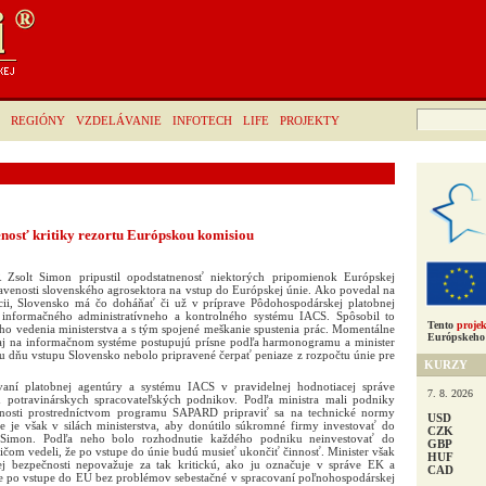
Hľadať:
REGIÓNY
VZDELÁVANIE
INFOTECH
LIFE
PROJEKTY
enosť kritiky rezortu Európskou komisiou
 Zsolt Simon pripustil opodstatnenosť niektorých pripomienok Európskej
venosti slovenského agrosektora na vstup do Európskej únie. Ako povedal na
ncii, Slovensko má čo doháňať či už v príprave Pôdohospodárskej platobnej
informačného administratívneho a kontrolného systému IACS. Spôsobil to
Tento
projek
o vedenia ministerstva a s tým spojené meškanie spustenia prác. Momentálne
Európskeho 
 aj na informačnom systéme postupujú prísne podľa harmonogramu a minister
u dňu vstupu Slovensko nebolo pripravené čerpať peniaze z rozpočtu únie pre
KURZY
aní platobnej agentúry a systému IACS v pravidelnej hodnotiacej správe
7. 8. 2026
ch potravinárskych spracovateľských podnikov. Podľa ministra mali podniky
žnosti prostredníctvom programu SAPARD pripraviť sa na technické normy
USD
ie je však v silách ministerstva, aby donútilo súkromné firmy investovať do
CZK
l Simon. Podľa neho bolo rozhodnutie každého podniku neinvestovať do
GBP
čom vedeli, že po vstupe do únie budú musieť ukončiť činnosť. Minister však
HUF
vej bezpečnosti nepovažuje za tak kritickú, ako ju označuje v správe EK a
CAD
e po vstupe do EÚ bez problémov sebestačné v spracovaní poľnohospodárskej