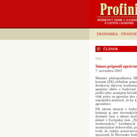
EKONOMIKA
FINANCIE
ČLÁNOK
SITA
Simon pripustil oprávn
7. novembra 2003
Minister pôdospodárstva SR
komisie (EK) ohľadom pripra
štvrtkovej tlačovej konfere
agentúry alebo v budovaní 
podľa neho nezáujem bývaléh
však práce na agentúre ako
nepripúšťa možnosť, že by k
agrosektor.
EK okrem situácie v budov
kritizuje aj stav slovenský
dostatok času a takisto mo
platné v Európskej únii. „N
modernizácie,“ konštatova
modernizácie dobrovoľné, pri
tvrdí, že otázku potravino
upozornil, že Slovensko bud