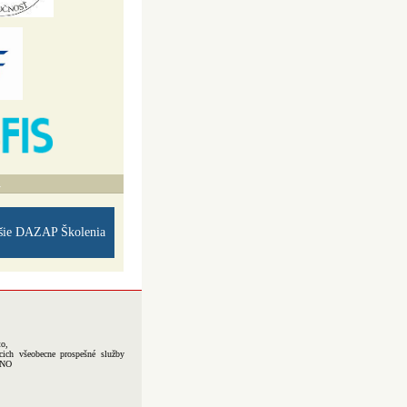
A
šie DAZAP Školenia
to,
cich všeobecne prospešné služby
-NO