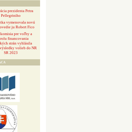
ácia prezidenta Petra
Pellegriniho
ntka vymenovala novú
ovedie ju Robert Fico
 komisia pre voľby a
rolu financovania
ckých strán vyhlásila
 výsledky volieb do NR
SR 2023
ÁCA