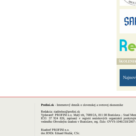
ŠKOLENI
Najnov
Profini.sk
- Internetový denník o slovenskej a svetovej ekonomike
Redakcia:
riaditelno@profini.sk
Vydavateľ:
PROFINI n.o.
Malý trh, 7089/2A, 811 08 Bratislava – Staré Mes
IČO: 37 924 826, zapísaný v registri neziskových organizácií poskytujú
vedeného Obvodným úradom v Bratislave, reg. číslo: OVVS-1046/218/2007
Riaditeľ PROFINI n.o.
doc.RNDr. Eduard Hozlár, CSc.