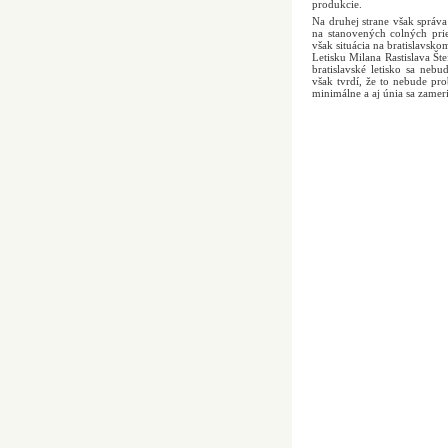
produkcie.
Na druhej strane však sprá
na stanovených colných pri
však situácia na bratislavsko
Letisku Milana Rastislava Št
bratislavské letisko sa neb
však tvrdí, že to nebude pro
minimálne a aj únia sa zame