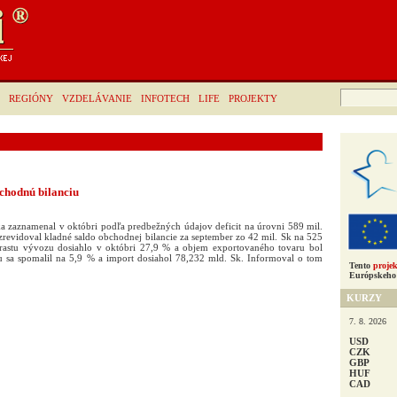
Hľadať:
REGIÓNY
VZDELÁVANIE
INFOTECH
LIFE
PROJEKTY
bchodnú bilanciu
 zaznamenal v októbri podľa predbežných údajov deficit na úrovni 589 mil.
 zrevidoval kladné saldo obchodnej bilancie za september zo 42 mil. Sk na 525
rastu vývozu dosiahlo v októbri 27,9 % a objem exportovaného tovaru bol
u sa spomalil na 5,9 % a import dosiahol 78,232 mld. Sk. Informoval o tom
Tento
projek
Európskeho 
KURZY
7. 8. 2026
USD
CZK
GBP
HUF
CAD