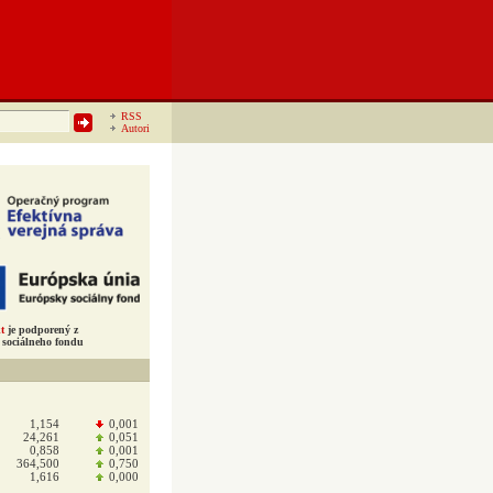
RSS
Autori
t
je podporený z
sociálneho fondu
1,154
0,001
24,261
0,051
0,858
0,001
364,500
0,750
1,616
0,000