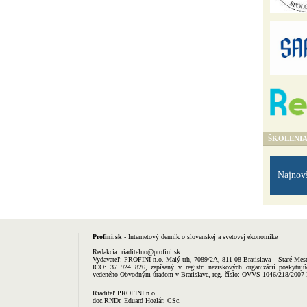
ŠKOLENI
Najnov
Profini.sk
- Internetový denník o slovenskej a svetovej ekonomike
Redakcia:
riaditelno@profini.sk
Vydavateľ:
PROFINI n.o.
Malý trh, 7089/2A, 811 08 Bratislava – Staré Mes
IČO: 37 924 826, zapísaný v registri neziskových organizácií poskytujú
vedeného Obvodným úradom v Bratislave, reg. číslo: OVVS-1046/218/2007
Riaditeľ PROFINI n.o.
doc.RNDr. Eduard Hozlár, CSc.