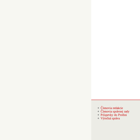
Členovia redakcie
Členovia správnej rady
Príspevky do Profini
Výročná správa