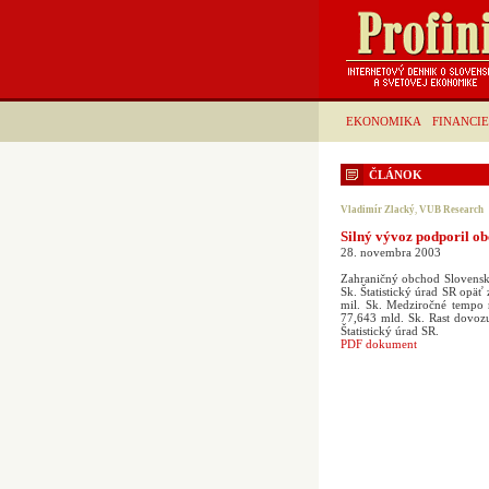
EKONOMIKA
FINANCIE
ČLÁNOK
Vladimír Zlacký
,
VUB Research
Silný vývoz podporil o
28. novembra 2003
Zahraničný obchod Slovenska
Sk. Štatistický úrad SR opäť
mil. Sk. Medziročné tempo 
77,643 mld. Sk. Rast dovoz
Štatistický úrad SR.
PDF dokument