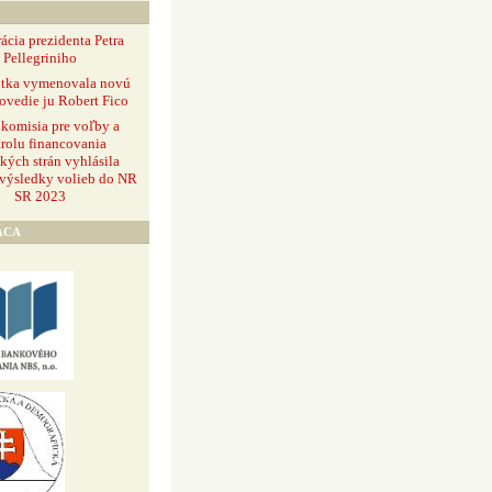
ácia prezidenta Petra
Pellegriniho
ntka vymenovala novú
ovedie ju Robert Fico
 komisia pre voľby a
rolu financovania
ckých strán vyhlásila
 výsledky volieb do NR
SR 2023
ÁCA