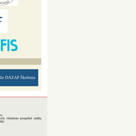
A
šie DAZAP Školenia
to,
cich všeobecne prospešné služby
-NO