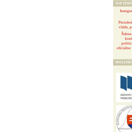
TOP TÉMY
Inaugur
Prezide
vládu, p
Štátna
kont
politi
oficiálne
SPOLUPR