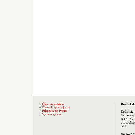
Členovia redakcie
Profini.sk
Členovia správnej rady
Príspevky do Profini
Redakcia
Výročná správa
Vydavate
IČO: 37 
prospešné
NO
Riaditeľ 