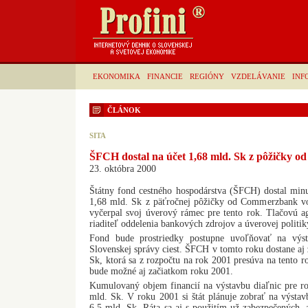
EKONOMIKA
FINANCIE
REGIÓNY
VZDELÁVANIE
INF
ČLÁNOK
SITA
ŠFCH dostal na účet 1,68 mld. Sk z pôžičky
23. októbra 2000
Štátny fond cestného hospodárstva (ŠFCH) dostal minu
1,68 mld. Sk z päťročnej pôžičky od Commerzbank v
vyčerpal svoj úverový rámec pre tento rok. Tlačovú 
riaditeľ oddelenia bankových zdrojov a úverovej politi
Fond bude prostriedky postupne uvoľňovať na výst
Slovenskej správy ciest. ŠFCH v tomto roku dostane aj 
Sk, ktorá sa z rozpočtu na rok 2001 presúva na tento r
bude možné aj začiatkom roku 2001.
Kumulovaný objem financií na výstavbu diaľnic pre r
mld. Sk. V roku 2001 si štát plánuje zobrať na výsta
6,5 mld. Sk. Ráta sa aj s použitím už zabezpečených, 