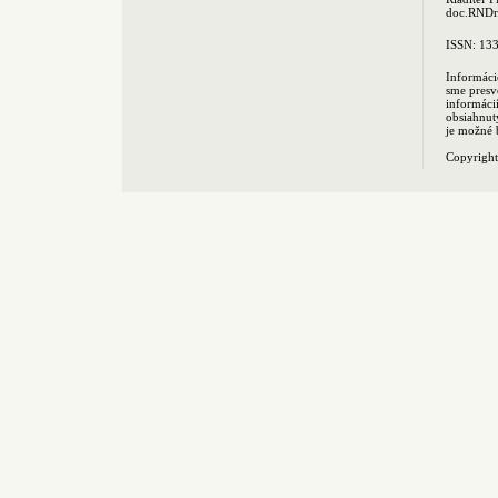
doc.RNDr.
ISSN: 13
Informáci
sme presv
informác
obsiahnut
je možné 
Copyrigh