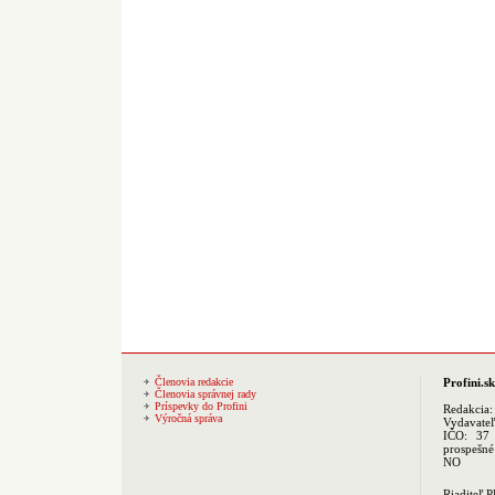
Členovia redakcie
Profini.sk
Členovia správnej rady
Príspevky do Profini
Redakcia
Výročná správa
Vydavate
IČO: 37 
prospešné
NO
Riaditeľ 