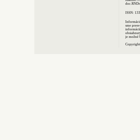
doc.RNDr.
ISSN: 13
Informáci
sme presv
informác
obsiahnut
je možné 
Copyrigh