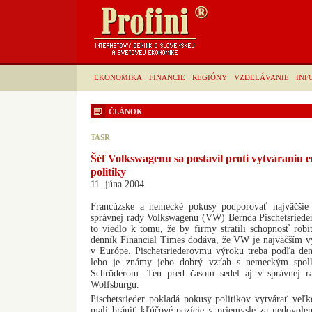
EKONOMIKA
FINANCIE
REGIÓNY
VZDELÁVANIE
INF
ČLÁNOK
TASR
Šéf Volkswagenu sa postavil proti vytváraniu 
politiky
11. júna 2004
Francúzske a nemecké pokusy podporovať najväčšie
správnej rady Volkswagenu (VW) Bernda Pischetsried
to viedlo k tomu, že by firmy stratili schopnosť robi
denník Financial Times dodáva, že VW je najväčším 
v Európe. Pischetsriederovmu výroku treba podľa de
lebo je známy jeho dobrý vzťah s nemeckým spo
Schröderom. Ten pred časom sedel aj v správnej r
Wolfsburgu.
Pischetsrieder pokladá pokusy politikov vytvárať veľk
mali brániť kľúčové pozície v priemysle za nedovolen