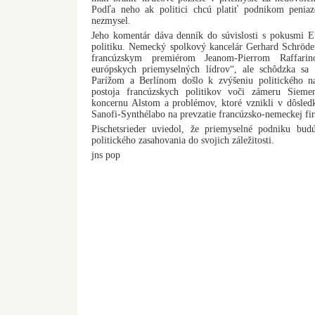
Podľa neho ak politici chcú platiť podnikom peniaze
nezmysel.
Jeho komentár dáva denník do súvislosti s pokusmi E
politiku. Nemecký spolkový kancelár Gerhard Schröder 
francúzskym premiérom Jeanom-Pierrom Raffarin
európskych priemyselných lídrov“, ale schôdzka sa 
Parížom a Berlínom došlo k zvýšeniu politického n
postoja francúzskych politikov voči zámeru Sieme
koncernu Alstom a problémov, ktoré vznikli v dôsledk
Sanofi-Synthélabo na prevzatie francúzsko-nemeckej fi
Pischetsrieder uviedol, že priemyselné podniku bud
politického zasahovania do svojich záležitosti.
jns pop