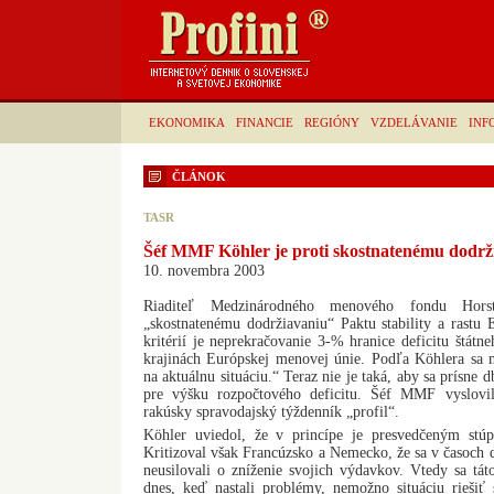
EKONOMIKA
FINANCIE
REGIÓNY
VZDELÁVANIE
INF
ČLÁNOK
TASR
Šéf MMF Köhler je proti skostnatenému dodrži
10. novembra 2003
Riaditeľ Medzinárodného menového fondu Hors
„skostnatenému dodržiavaniu“ Paktu stability a rastu
kritérií je neprekračovanie 3-% hranice deficitu štát
krajinách Európskej menovej únie. Podľa Köhlera sa
na aktuálnu situáciu.“ Teraz nie je taká, aby sa prísne
pre výšku rozpočtového deficitu. Šéf MMF vyslovi
rakúsky spravodajský týždenník „profil“.
Köhler uviedol, že v princípe je presvedčeným stúp
Kritizoval však Francúzsko a Nemecko, že sa v časoch 
neusilovali o zníženie svojich výdavkov. Vtedy sa tát
dnes, keď nastali problémy, nemožno situáciu riešiť