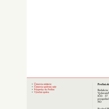
Členovia redakcie
Profini.sk
Členovia správnej rady
Príspevky do Profini
Redakcia
Výročná správa
Vydavate
IČO: 37 
prospešné
NO
Riaditeľ 