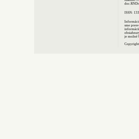
doc.RNDr.
ISSN: 13
Informáci
sme presv
informác
obsiahnut
je možné 
Copyrigh