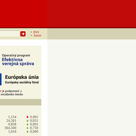
RSS
Autori
t
je podporený z
sociálneho fondu
1,154
0,001
24,261
0,051
0,858
0,001
364,500
0,750
1,616
0,000