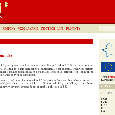
Hľadať:
REGIÓNY
VZDELÁVANIE
INFOTECH
LIFE
PROJEKTY
konomike
ávky v septembri nečakane medzimesačne poklesli o 0,2 %, po revidovanom
. Ukázali to údaje nemeckého ministerstva hospodárstva. Analytici pritom
ečakaný pokles priemyselných objednávok spôsobilo oslabenie objednávok na
o nárast dopytu zo zahraničia.
Tento
projek
Európskeho 
tembri medzimesačne vzrástli o 1,3 %, pričom domáce objednávky poklesli o
teľských tovarov si polepšili o 1 % a objednávky kapitálových výrobkov
KURZY
bjednávky tovarov strednodobej spotreby poklesli o 2,3 %.
7. 8. 2026
USD
CZK
GBP
HUF
CAD