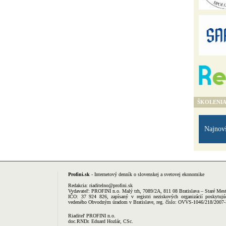
ŠKOLENI
Najnov
Profini.sk
- Internetový denník o slovenskej a svetovej ekonomike
Redakcia:
riaditelno@profini.sk
Vydavateľ:
PROFINI n.o.
Malý trh, 7089/2A, 811 08 Bratislava – Staré Mes
IČO: 37 924 826, zapísaný v registri neziskových organizácií poskytujú
vedeného Obvodným úradom v Bratislave, reg. číslo: OVVS-1046/218/2007
Riaditeľ PROFINI n.o.
doc.RNDr. Eduard Hozlár, CSc.