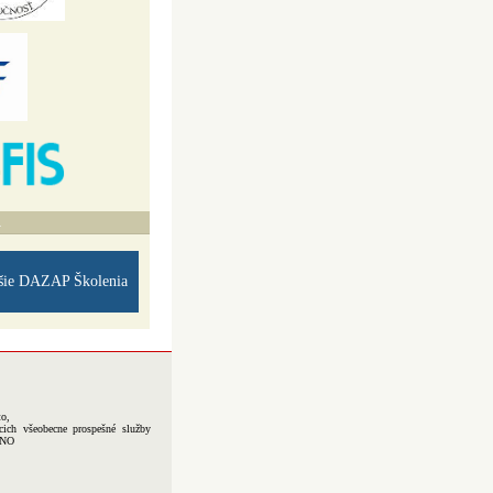
A
šie DAZAP Školenia
to,
cich všeobecne prospešné služby
-NO