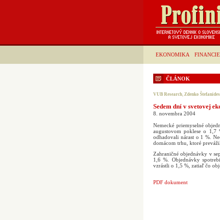
EKONOMIKA
FINANCIE
ČLÁNOK
VUB Research
,
Zdenko Štefanides
Sedem dní v svetovej e
8. novembra 2004
Nemecké priemyselné objedn
augustovom poklese o 1,7 %
odhadovali nárast o 1 %. N
domácom trhu, ktoré prevážil
Zahraničné objednávky v sep
1,6 %. Objednávky spotrebi
vzrástli o 1,5 %, zatiaľ čo o
PDF dokument