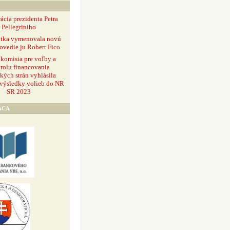
ácia prezidenta Petra
Pellegriniho
ntka vymenovala novú
ovedie ju Robert Fico
 komisia pre voľby a
rolu financovania
ckých strán vyhlásila
 výsledky volieb do NR
SR 2023
ÁCA