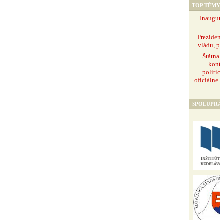
TOP TÉMY
Inaugur
Prezide
vládu, p
Štátna
kont
politi
oficiálne
SPOLUPR