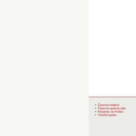
Členovia redakcie
Členovia správnej rady
Príspevky do Profini
Výročná správa