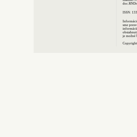
doc.RNDr.
ISSN: 13
Informáci
sme presv
informác
obsiahnut
je možné 
Copyrigh