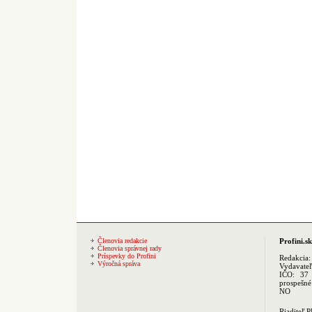
Členovia redakcie
Profini.sk
Členovia správnej rady
Príspevky do Profini
Redakcia
Výročná správa
Vydavate
IČO: 37 
prospešné
NO
Riaditeľ 