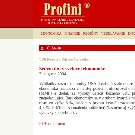
EKONOMIKA
FINANCIE
REGIÓNY
VZDELÁVANIE
INF
ČLÁNOK
VUB Research
,
Zdenko Štefanides
Sedem dní v svetovej ekonomike
2. augusta 2004
Vyhliadky rastu ekonomiky USA dosahujú stále dobré v
ekonomika nachádza v neistej pozícii. Informoval o
(MMF) a dodal, že vysoký deficit bežného účtu pla
znepokojujúci. Rast ekonomiky sa v druhom kvartáli n
rastu vo výške 3 %, pričom v prvom kvartáli zaznamen
4,5 %. Príčinou spomalenia môže byť čiastočne aj zvýš
výdavky spotrebiteľov.
PDF dokument