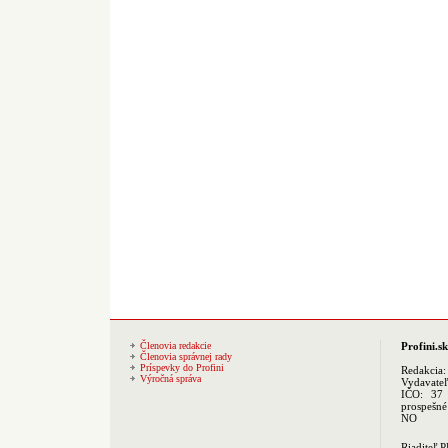
Členovia redakcie
Profini.sk
Členovia správnej rady
Príspevky do Profini
Redakcia
Výročná správa
Vydavate
IČO: 37 
prospešné
NO
Riaditeľ 