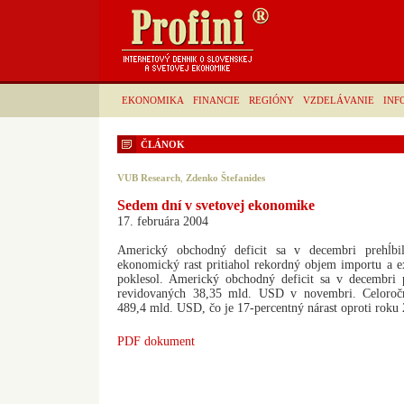
EKONOMIKA
FINANCIE
REGIÓNY
VZDELÁVANIE
INF
ČLÁNOK
VUB Research
,
Zdenko Štefanides
Sedem dní v svetovej ekonomike
17. februára 2004
Americký obchodný deficit sa v decembri prehĺb
ekonomický rast pritiahol rekordný objem importu a e
poklesol. Americký obchodný deficit sa v decembri
revidovaných 38,35 mld. USD v novembri. Celoročn
489,4 mld. USD, čo je 17-percentný nárast oproti roku
PDF dokument