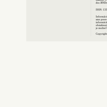
doc.RNDr.
ISSN: 13
Informáci
sme presv
informác
obsiahnut
je možné 
Copyrigh