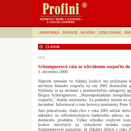
EKONOMIKA
FINANCIE
REGIÓNY
VZDELÁVANIE
INF
ČLÁNOK
SITA
Schmögnerová ráta so schválením rozpočtu do
5. decembra 2000
Napriek zmenám vo vládnej koalícii má prijímanie 
návrhom štátneho rozpočtu na rok 2001 dostatočnú p
Vyhlásila to na stretnutí s predstaviteľmi ratingovej a
Brigita Schmögnerová. „Nepredpokladáme komplikácie
rozpočtu,“ dodala ministerka. Za posledný termín na s
december. Informoval o tom hovorca ministerky Peter 
Ako pokračovala, vláda chce v roku 2001 udržať deficit
nákladov na reštrukturalizáciu bankového sektora n
domáceho produktu. Výšku schodku ovplyvní konc
krokov náročných na výdavkovú stránku rozpo
Schmögnerovej naznačuje, že fiškálny deficit v roku 