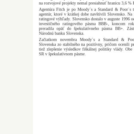
na rozvojové projekty nemal presiahnuť hranicu 3,6 %
Agentúra Fitch je po Moody´s a Standard & Poor´s 
agentúr, ktoré v krátkej dobe navštívili Slovensko. Na
ratingové výhľady. Slovensko dostalo v auguste 1996 o
investičného ratingového pásma BBB-, koncom rok
preradila opäť do špekulatívneho pásma BB+. Zástu
Národnú banku Slovenska.
Začiatkom novembra Moody´s a Standard & Poor´
Slovenska zo stabilného na pozitívny, pričom ocenili p
tiež zlepšenie výsledkov fiškálnej politiky vlády. Obe
SR v špekulatívnom pásme.