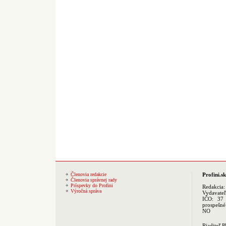
Členovia redakcie
Profini.sk
Členovia správnej rady
Príspevky do Profini
Redakcia
Výročná správa
Vydavate
IČO: 37 
prospešné
NO
Riaditeľ 