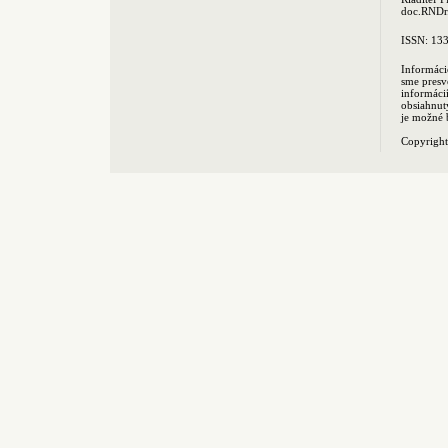
doc.RNDr.
ISSN: 13
Informáci
sme presv
informác
obsiahnut
je možné 
Copyrigh