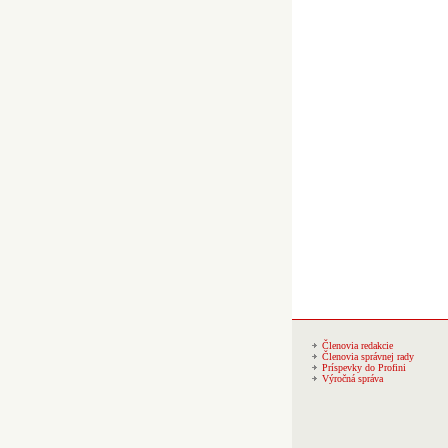
Členovia redakcie
Členovia správnej rady
Príspevky do Profini
Výročná správa