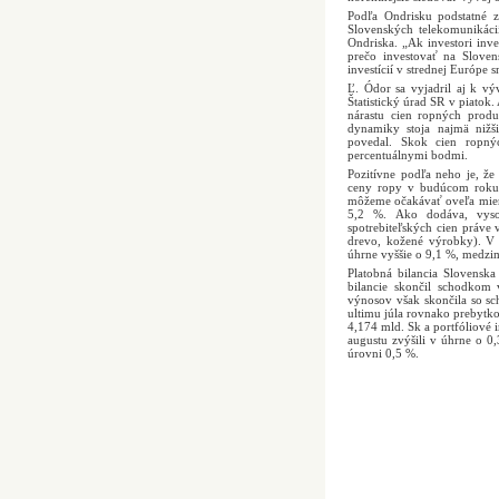
Podľa Ondrisku podstatné z
Slovenských telekomunikáci
Ondriska. „Ak investori inv
prečo investovať na Slovens
investícií v strednej Európe 
Ľ. Ódor sa vyjadril aj k vý
Štatistický úrad SR v piato
nárastu cien ropných produ
dynamiky stoja najmä nižši
povedal. Skok cien ropný
percentuálnymi bodmi.
Pozitívne podľa neho je, ž
ceny ropy v budúcom roku v
môžeme očakávať oveľa miern
5,2 %. Ako dodáva, vysok
spotrebiteľských cien práve 
drevo, kožené výrobky). V
úhrne vyššie o 9,1 %, medzim
Platobná bilancia Slovensk
bilancie skončil schodkom 
výnosov však skončila so sc
ultimu júla rovnako prebytko
4,174 mld. Sk a portfóliové 
augustu zvýšili v úhrne o 0
úrovni 0,5 %.