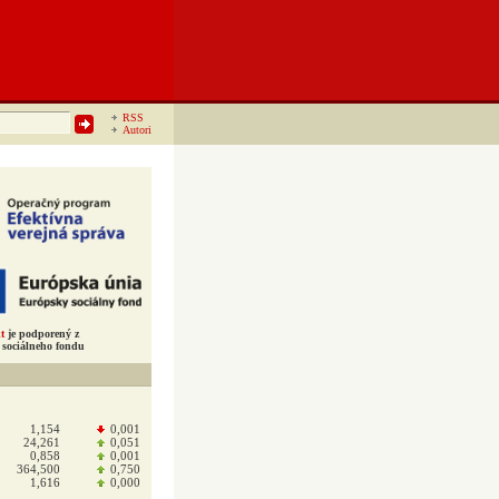
RSS
Autori
t
je podporený z
sociálneho fondu
1,154
0,001
24,261
0,051
0,858
0,001
364,500
0,750
1,616
0,000