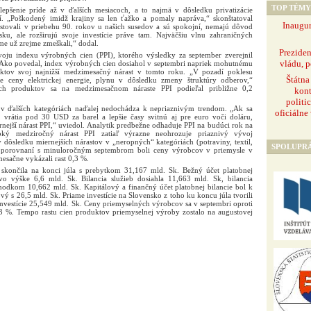
TOP TÉMY
lepšenie príde až v ďalších mesiacoch, a to najmä v dôsledku privatizácie
í. „Poškodený imidž krajiny sa len ťažko a pomaly napráva,“ skonštatoval
Inaugur
estovali v priebehu 90. rokov u našich susedov a sú spokojní, nemajú dôvod
ku, ale rozširujú svoje investície práve tam. Najväčšiu vlnu zahraničných
sme už zrejme zmeškali,“ dodal.
Prezide
voju indexu výrobných cien (PPI), ktorého výsledky za september zverejnil
vládu, p
k. Ako povedal, index výrobných cien dosiahol v septembri napriek mohutnému
ktov svoj najnižší medzimesačný nárast v tomto roku. „V pozadí poklesu
Štátna
e ceny elektrickej energie, plynu v dôsledku zmeny štruktúry odberov,“
ch produktov sa na medzimesačnom náraste PPI podieľal približne 0,2
kont
politi
e v ďalších kategóriách naďalej nedochádza k nepriaznivým trendom. „Ak sa
oficiálne
rátia pod 30 USD za barel a lepšie časy svitnú aj pre euro voči doláru,
ejší nárast PPI,“ uviedol. Analytik predbežne odhaduje PPI na budúci rok na
ý medziročný nárast PPI zatiaľ výrazne neohrozuje priaznivý vývoj
v dôsledku miernejších nárastov v „neropných“ kategóriách (potraviny, textil,
SPOLUPR
 porovnaní s minuloročným septembrom boli ceny výrobcov v priemysle v
esačne vykázali rast 0,3 %.
a skončila na konci júla s prebytkom 31,167 mld. Sk. Bežný účet platobnej
vo výške 6,6 mld. Sk. Bilancia služieb dosiahla 11,663 mld. Sk, bilancia
hodkom 10,662 mld. Sk. Kapitálový a finančný účet platobnej bilancie bol k
vý s 26,5 mld. Sk. Priame investície na Slovensko z toho ku koncu júla tvorili
investície 25,549 mld. Sk. Ceny priemyselných výrobcov sa v septembri oproti
,3 %. Tempo rastu cien produktov priemyselnej výroby zostalo na augustovej