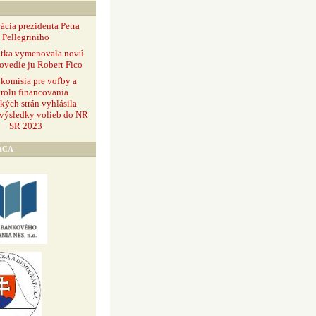
ácia prezidenta Petra
Pellegriniho
ntka vymenovala novú
ovedie ju Robert Fico
 komisia pre voľby a
rolu financovania
ckých strán vyhlásila
 výsledky volieb do NR
SR 2023
ÁCA