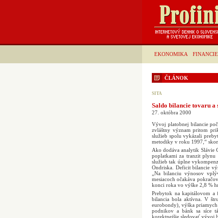
EKONOMIKA
FINANCIE
ČLÁNOK
SITA
Saldo bilancie tovaru a 
27. októbra 2000
Vývoj platobnej bilancie po
zvláštny význam pritom prikl
služieb spolu vykázali preby
metodiky v roku 1997,“ skon
Ako dodáva analytik Slávie C
poplatkami za tranzit plynu 
služieb tak úplne vykompenzo
Ondriska. Deficit bilancie v
„Na bilanciu výnosov vplýv
mesiacoch očakáva pokračova
konci roka vo výške 2,8 % 
Prebytok na kapitálovom a 
bilancia bola aktívna. V št
eurobondy), výška priamych i
podnikov a bánk sa síce t
korektnejšie sledovať vývoj 