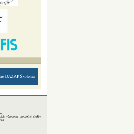
A
šie DAZAP Školenia
to,
cich všeobecne prospešné služby
-NO