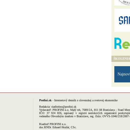
ŠKOLENI
Najnov
Profini.sk
- Internetový denník o slovenskej a svetovej ekonomike
Redakcia:
riaditelno@profini.sk
Vydavateľ:
PROFINI n.o.
Malý trh, 7089/2A, 811 08 Bratislava – Staré Mes
IČO: 37 924 826, zapísaný v registri neziskových organizácií poskytujú
vedeného Obvodným úradom v Bratislave, reg. číslo: OVVS-1046/218/2007
Riaditeľ PROFINI n.o.
doc.RNDr. Eduard Hozlár, CSc.