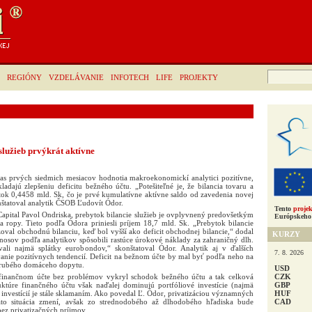
Hľadať:
REGIÓNY
VZDELÁVANIE
INFOTECH
LIFE
PROJEKTY
služieb prvýkrát aktívne
čas prvých siedmich mesiacov hodnotia makroekonomickí analytici pozitívne,
adajú zlepšeniu deficitu bežného účtu. „Potešiteľné je, že bilancia tovaru a
tok 0,4458 mld. Sk, čo je prvé kumulatívne aktívne saldo od zavedenia novej
štatoval analytik ČSOB Ľudovít Ódor.
Tento
projek
apital Pavol Ondriska, prebytok bilancie služieb je ovplyvnený predovšetkým
Európskeho 
a ropy. Tieto podľa Ódora priniesli príjem 18,7 mld. Sk. „Prebytok bilancie
val obchodnú bilanciu, keď bol vyšší ako deficit obchodnej bilancie,“ dodal
KURZY
ýnosov podľa analytikov spôsobili rastúce úrokové náklady za zahraničný dlh.
ali najmä splátky eurobondov,“ skonštatoval Ódor. Analytik aj v ďalších
7. 8. 2026
nie pozitívnych tendencií. Deficit na bežnom účte by mal byť podľa neho na
hrubého domáceho dopytu.
USD
CZK
finančnom účte bez problémov vykryl schodok bežného účtu a tak celková
GBP
ruktúre finančného účtu však naďalej dominujú portfóliové investície (najmä
HUF
nvestícií je stále sklamaním. Ako povedal Ľ. Ódor, privatizáciou významných
CAD
áto situácia zmení, avšak zo strednodobého až dlhodobého hľadiska bude
bez privatizačných príjmov.