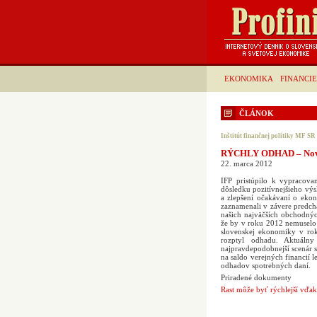
EKONOMIKA
FINANCIE
ČLÁNOK
Inštitút finančnej politiky MF SR
RÝCHLY ODHAD – Nová
22. marca 2012
IFP pristúpilo k vypracov
dôsledku pozitívnejšieho výs
a zlepšení očakávaní o eko
zaznamenali v závere predch
našich najväčších obchodnýc
že by v roku 2012 nemuselo 
slovenskej ekonomiky v rok
rozptyl odhadu. Aktuál
najpravdepodobnejší scenár s
na saldo verejných financií 
odhadov spotrebných daní.
Priradené dokumenty
Rast môže byť rýchlejší vďak