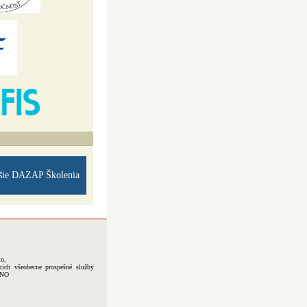
A
šie DAZAP Školenia
to,
cich všeobecne prospešné služby
-NO