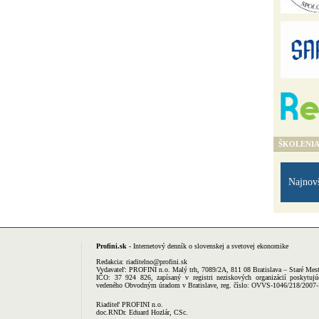
ŠKOLENI
Najnov
Profini.sk
- Internetový denník o slovenskej a svetovej ekonomike
Redakcia:
riaditelno@profini.sk
Vydavateľ:
PROFINI n.o.
Malý trh, 7089/2A, 811 08 Bratislava – Staré Mes
IČO: 37 924 826, zapísaný v registri neziskových organizácií poskytujú
vedeného Obvodným úradom v Bratislave, reg. číslo: OVVS-1046/218/2007
Riaditeľ PROFINI n.o.
doc.RNDr. Eduard Hozlár, CSc.