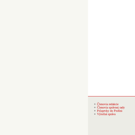
Členovia redakcie
Členovia správnej rady
Príspevky do Profini
Výročná správa