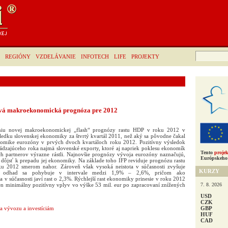
Hľadať:
REGIÓNY
VZDELÁVANIE
INFOTECH
LIFE
PROJEKTY
 makroekonomická prognóza pre 2012
aniu novej makroekonomickej „flash“ prognózy rastu HDP v roku 2012 v
ledku slovenskej ekonomiky za štvrtý kvartál 2011, než aký sa pôvodne čakal
nomike eurozóny v prvých dvoch kvartáloch roku 2012. Pozitívny výsledok
ádzajúceho roka najmä slovenské exporty, ktoré aj napriek poklesu ekonomík
Tento
projek
h partnerov výrazne rástli. Najnovšie prognózy vývoja eurozóny naznačujú,
Európskeho 
dôjsť k prepadu jej ekonomiky. Na základe toho IFP reviduje prognózu rastu
u 2012 smerom nahor. Zároveň však vysoká neistota v súčasnosti zvyšuje
KURZY
ny odhad sa pohybuje v intervale medzi 1,9% – 2,6%, pričom ako
a v súčasnosti javí rast o 2,3%. Rýchlejší rast ekonomiky prinesie v roku 2012
7. 8. 2026
len minimálny pozitívny vplyv vo výške 53 mil. eur po zapracovaní znížených
USD
CZK
GBP
a vývozu a investíciám
HUF
CAD