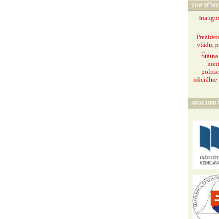
TOP TÉMY
Inaugur
Prezide
vládu, p
Štátna
kont
politi
oficiálne
SPOLUPR