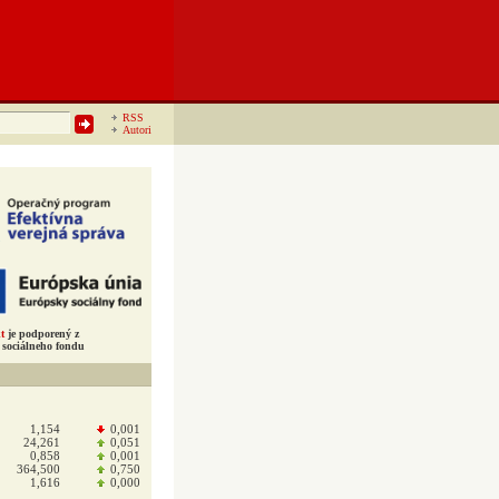
RSS
Autori
t
je podporený z
sociálneho fondu
1,154
0,001
24,261
0,051
0,858
0,001
364,500
0,750
1,616
0,000