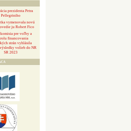
ácia prezidenta Petra
Pellegriniho
ntka vymenovala novú
ovedie ju Robert Fico
 komisia pre voľby a
rolu financovania
ckých strán vyhlásila
 výsledky volieb do NR
SR 2023
ÁCA