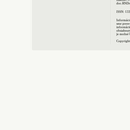
doc.RNDr.
ISSN: 13
Informáci
sme presv
informác
obsiahnut
je možné 
Copyrigh