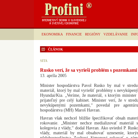
EKONOMIKA
FINANCIE
REGIÓNY
VZDELÁVANIE
INF
ČLÁNOK
SITA
Rusko verí, že sa vyrieši problém s pozemkami
13. apríla 2005
Minister hospodárstva Pavol Rusko by mal v stredu
materiál, ktorý by mal vyriešiť problémy s nevykúpe
Hyundai/Kia. „Veríme, že materiál, s ktorým minister
prijateľný pre celý kabinet. Minister verí, že v stre
nevykúpenými pozemkami,“ povedal pre agentúru
hospodárstva (MH) Maroš Havran.
Havran však nechcel bližšie špecifikovať obsah materi
rokovanie. „Minister nechce medializovať materiál
kolegovia z vlády,“ dodal Havran. Ako uviedol P. Rus
vlády, materiál by mal obsahovať uznesenie, ktorý
pôdohospodárstva Zsoltovi Simonovi rokovať o zám