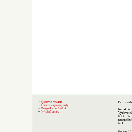
Členovia redakcie
Profini.sk
Členovia správnej rady
Príspevky do Profini
Redakcia
Výročná správa
Vydavate
IČO: 37 
prospešné
NO
Riaditeľ 