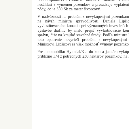
nesúhlasí s výmenou pozemkov a presadzuje vyplaten
pôdy, čo je 350 Sk za meter štvorcový.
V nadväznosti na problém s nevykúpenými pozemkami 
na návrh ministra spravodlivosti Daniela Lipš
vyvlastňovacieho konania pri významných investíciách
výstavbe diaľnic by malo prejsť vyvlastňovacie ko
správu, čiže na krajské stavebné úrady. Podľa ministr
toto opatrenie nevyrieši problém s nevykúpenými
Ministrovi Lipšicovi sa však možnosť výmeny pozemko
Pre automobilku Hyundai/Kia do konca januára vykúpil
približne 174 z potrebných 230 hektárov pozemkov, na k