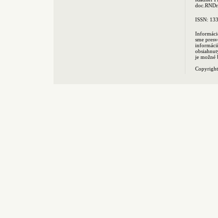
doc.RNDr.
ISSN: 13
Informáci
sme presv
informác
obsiahnut
je možné 
Copyrigh