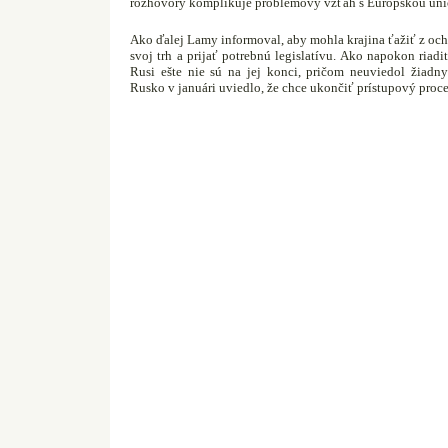
rozhovory komplikuje problémový vzťah s Európskou úni
Ako ďalej Lamy informoval, aby mohla krajina ťažiť z oc
svoj trh a prijať potrebnú legislatívu. Ako napokon riadi
Rusi ešte nie sú na jej konci, pričom neuviedol žiadny
Rusko v januári uviedlo, že chce ukončiť prístupový proc