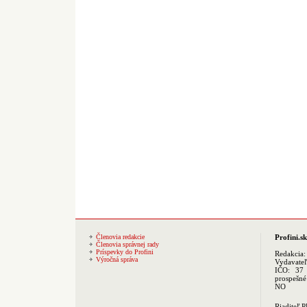
Členovia redakcie
Profini.sk
Členovia správnej rady
Príspevky do Profini
Redakcia
Výročná správa
Vydavate
IČO: 37 
prospešné
NO
Riaditeľ 