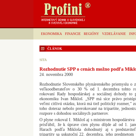
EKONOMIKA
FINANCIE
REGIÓNY
VZDELÁVANIE
INF
ČLÁNOK
SITA
Rozhodnutie SPP o cenách možno podľa Miklo
24. novembra 2000
Rozhodnutie Slovenského plynárenského priemyslu o 
veľkoodberateľov o 30 % od 1. decembra tohto ro
rokovaní Rady hospodárskej a sociálnej dohody to 
ekonomiku Ivan Mikloš. „SPP má síce právo pristúp
veľmi citlivú otázku, ktorá má tiež politický rozmer,“ 
toho doteraz nebolo prerokované na tripartite, jednost
rozpore s dohodou sociálnych partnerov.
O plyne rokoval I. Mikloš aj s ministrom hospodárs
prisľúbil, že k úprave cien plynu dôjde až od 1. j
Harach podľa Mikloša dohodnutý aj s predstaviteľ
tripartity sa uskutoční 22. decembra, jeho predmetom