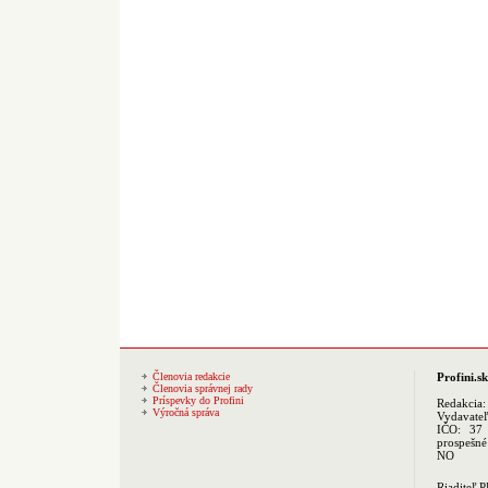
Členovia redakcie
Profini.sk
Členovia správnej rady
Príspevky do Profini
Redakcia
Výročná správa
Vydavate
IČO: 37 
prospešné
NO
Riaditeľ 