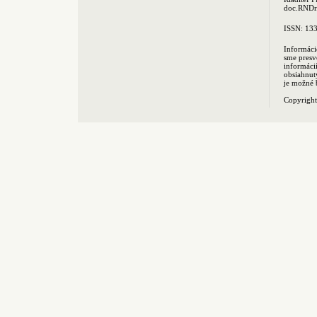
doc.RNDr.
ISSN: 13
Informáci
sme presv
informác
obsiahnut
je možné 
Copyrigh