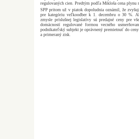
regulovaných cien. Predtým podľa Mikloša cena plynu 
SPP pritom už v piatok dopoludnia oznámil, že zvyšu
pre kategóriu veľkoodber k 1. decembru o 30 %. A
zmysle príslušnej legislatívy sú predajné ceny pre v
domácností regulované formou vecného usmerňova
podnikateľský subjekt je oprávnený premietnuť do cen
a primeraný zisk.