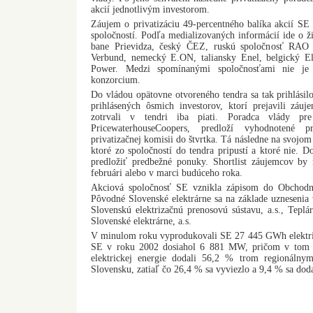
akcií jednotlivým investorom.
Záujem o privatizáciu 49-percentného balíka akcií SE
spoločností. Podľa medializovaných informácií ide o 
bane Prievidza, český ČEZ, ruskú spoločnosť RAO
Verbund, nemecký E.ON, taliansky Enel, belgický Elec
Power. Medzi spomínanými spoločnosťami nie je
konzorcium.
Do vládou opätovne otvoreného tendra sa tak prihlási
prihlásených ôsmich investorov, ktorí prejavili záu
zotrvali v tendri iba piati. Poradca vlády pre
PricewaterhouseCoopers, predloží vyhodnotené pr
privatizačnej komisii do štvrtka. Tá následne na svojo
ktoré zo spoločností do tendra pripustí a ktoré nie. D
predložiť predbežné ponuky. Shortlist záujemcov b
februári alebo v marci budúceho roka.
Akciová spoločnosť SE vznikla zápisom do Obchodné
Pôvodné Slovenské elektrárne sa na základe uznesenia v
Slovenskú elektrizačnú prenosovú sústavu, a.s., Teplár
Slovenské elektrárne, a.s.
V minulom roku vyprodukovali SE 27 445 GWh elektric
SE v roku 2002 dosiahol 6 881 MW, pričom v tom i
elektrickej energie dodali 56,2 % trom regionáln
Slovensku, zatiaľ čo 26,4 % sa vyviezlo a 9,4 % sa do