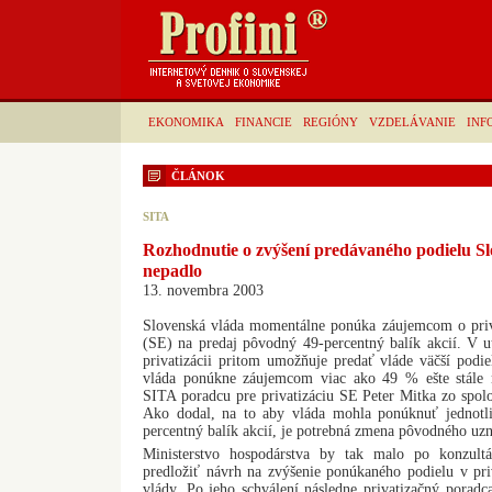
EKONOMIKA
FINANCIE
REGIÓNY
VZDELÁVANIE
INF
ČLÁNOK
SITA
Rozhodnutie o zvýšení predávaného podielu Slo
nepadlo
13. novembra 2003
Slovenská vláda momentálne ponúka záujemcom o priva
(SE) na predaj pôvodný 49-percentný balík akcií. V u
privatizácii pritom umožňuje predať vláde väčší podi
vláda ponúkne záujemcom viac ako 49 % ešte stále n
SITA poradcu pre privatizáciu SE Peter Mitka zo spol
Ako dodal, na to aby vláda mohla ponúknuť jednotl
percentný balík akcií, je potrebná zmena pôvodného uzn
Ministerstvo hospodárstva by tak malo po konzult
predložiť návrh na zvýšenie ponúkaného podielu v pri
vlády. Po jeho schválení následne privatizačný porad