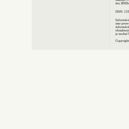
doc.RNDr.
ISSN: 13
Informáci
sme presv
informác
obsiahnut
je možné 
Copyrigh