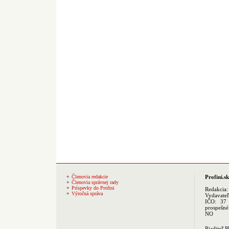
Členovia redakcie
Profini.sk
Členovia správnej rady
Príspevky do Profini
Redakcia
Výročná správa
Vydavate
IČO: 37 
prospešné
NO
Riaditeľ 