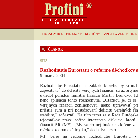
EKONOMIKA
FINANCIE
REGIÓNY
VZDELÁVANIE
INF
ČLÁNOK
SITA
Rozhodnutie Eurostatu o reforme dôchodkov s
9. marca 2004
Rozhodnutie Eurostatu, na základe ktorého by sa ma
započítavať do deficitu verejných financií, sa už zrej
uviedol poradca ministra financií Martin Bruncko. 
neho aplikácia tohto rozhodnutia. „Otázkou je, či sa
verejných financií zohľadňovať, alebo upravovať pr
prijatie eura a pri posudzovaní deficitu verejných fi
stability,“ zdôraznil. Na túto tému sa v Rade Európsk
tajomníkov práve začína intenzívna diskusia, ktorú s
financií SR (MF). „My sa do nej budeme aktívne zapá
otázke ekonomickú logiku,“ dodal Bruncko.
MF berie na vedomie rozhodnutie Eurostatu v ot