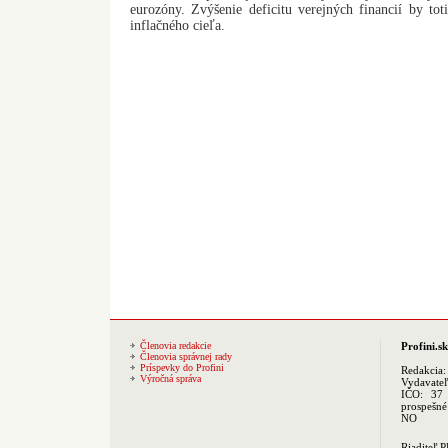
eurozóny. Zvýšenie deficitu verejných financií by tot
inflačného cieľa.
Členovia redakcie
Profini.sk
Členovia správnej rady
Príspevky do Profini
Redakcia
Výročná správa
Vydavate
IČO: 37 
prospešné
NO
Riaditeľ 