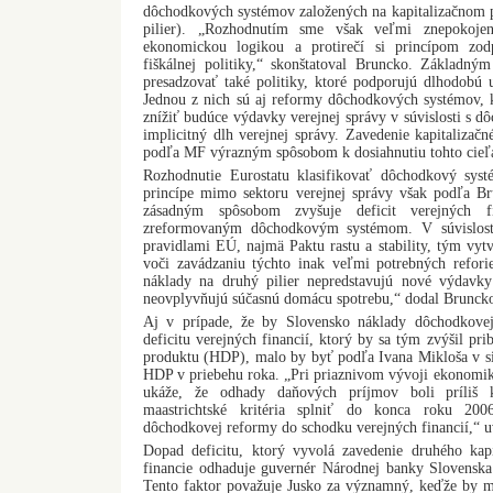
dôchodkových systémov založených na kapitalizačnom p
pilier). „Rozhodnutím sme však veľmi znepokojen
ekonomickou logikou a protirečí si princípom zo
fiškálnej politiky,“ skonštatoval Bruncko. Základný
presadzovať také politiky, ktoré podporujú dlhodobú u
Jednou z nich sú aj reformy dôchodkových systémov,
znížiť budúce výdavky verejnej správy v súvislosti s dô
implicitný dlh verejnej správy. Zavedenie kapitalizač
podľa MF výrazným spôsobom k dosiahnutiu tohto cieľ
Rozhodnutie Eurostatu klasifikovať dôchodkový syst
princípe mimo sektoru verejnej správy však podľa B
zásadným spôsobom zvyšuje deficit verejných f
zreformovaným dôchodkovým systémom. V súvislost
pravidlami EÚ, najmä Paktu rastu a stability, tým vy
voči zavádzaniu týchto inak veľmi potrebných refor
náklady na druhý pilier nepredstavujú nové výdavky
neovplyvňujú súčasnú domácu spotrebu,“ dodal Brunck
Aj v prípade, že by Slovensko náklady dôchodkove
deficitu verejných financií, ktorý by sa tým zvýšil p
produktu (HDP), malo by byť podľa Ivana Mikloša v silá
HDP v priebehu roka. „Pri priaznivom vývoji ekonomiky
ukáže, že odhady daňových príjmov boli príliš 
maastrichtské kritéria splniť do konca roku 200
dôchodkovej reformy do schodku verejných financií,“ u
Dopad deficitu, ktorý vyvolá zavedenie druhého kapit
financie odhaduje guvernér Národnej banky Slovensk
Tento faktor považuje Jusko za významný, keďže by m