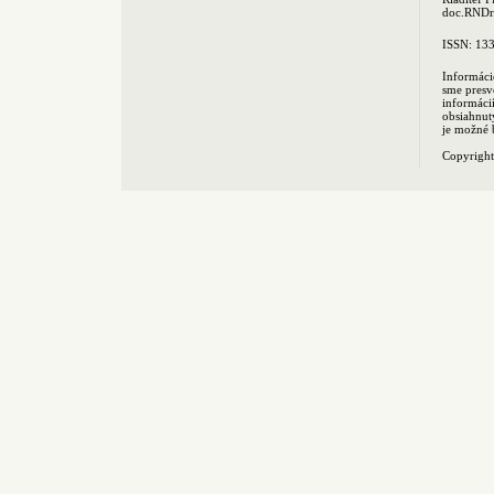
doc.RNDr.
ISSN: 13
Informáci
sme presv
informác
obsiahnut
je možné 
Copyrigh