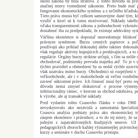
okolo zákona by bola stratová. Z tohto dôvodu sú prá
značnej miery vymedzené zákonom. Preto bude mať 
fungovanie ekonomického systému a z určitého hľadisk
Tieto práva musia byť celkom samozrejme dané tým, kt
využiť a ktorí sú k tomu motivovaní. Náklady takéh
vďaka transparentnosti zákona a jednoduchosti vykoná
dosiahnuť iba za predpokladu, že existuje adekvátny sys
Väčšina ekonómov si doposiaľ neuvedomuje blízkos
právnym systémom. Burza cenných papierov a poľn
používajú ako príklad dokonalej alebo takmer dokonal
však reguluje aktivity kupujúcich a predávajúcich, a to
regulácie. Orgány burzy striktne určujú, s čím sa môže
obchodovať, podmienky prevodu majetku atď. To je v s
týchto pravidiel a obmedzení by sa nedal rýchle uzavr
však uzatvára mimo burzy. Obchodníci sú rozptýlení v p
veľkoobchode, ale i v maloobchode sú veľmi rozdielne
zaviesť súkromné právo. Ich činnosť musí byť preto re
dôvodu nemá zmysel diskutovať o procese výmeny
inštitucionálny rámec, v ktorom sa obchod odohráva, pr
k výrobe, ale aj transakčné náklady.
Pred vydaním tohto Coasovho článku v roku 1960 
nevyskytovalo ako nezávislá a samostatná špecializ
Coasova analýza podstaty práva ako ekonomickej inš
záujem ekonómov i právnikov, a to do tej miery, že sa
jedným z najatraktívnejších študijných smerov. U
pedagogických zboroch každej významnejšej právnickej
kurzy a semináre v duchu Coasovho prístupu.