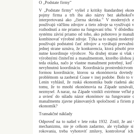
O „Podstate firmy“
V „Podstate firmy“ vyšiel z kritiky štandardnej ekon
pojmy firma a trh iba ako názvy bez akéhokoľv
interpretovaná ako „čierna skrinka.“ V moderných
používajú väčšinu zdrojov a tieto zdroje sa využívajú v
rozhodnutí a nie priamo na fungovaní trhu. V dôsledk
systému závisí priamo od toho, ako pohotovo je manaž
kombinovať výrobné zdroje. Týka sa to najmä moderných
používajú podstatnú časť zdrojov a vyrábajú prevažnú
jednej strane uznáva, že konkurencia, ktorá pôsobí pr
nutne koordinuje výrobcov. Na druhej strane si však
výrobnými činiteľmi a manažmentom, ktorého úlohou je
teda otázka, načo je vlastne manažment potrebný, keď
nevyhnutnú koordináciu. Koordinácia prostredníctvom
formou koordinácie, ktorou sa ekonómovia dovtedy
problémom sa zaoberal Coase v inej podobe. Bolo to v s
Lenin vyhlásil, že ruská ekonomika bude riadená ak
tomu, že to mnohí ekonómovia na Západe uznávali,
nezmysel. A naraz, na Západe vznikli extrémne veľké 
a uviesť do súladu názor ekonómov na fungovanie c
manažmentu zjavne plánovaných spoločností a firiem p
ekonomík?
Transakčné náklady
Odpoveď na to našiel v lete roku 1932. Zistil, že ani 
mechanizmu, nie je celkom zadarmo, ale vyžaduje si 
rokovania, treba vyhotoviť zmluvy, kontrolovať ich