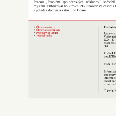
Prácou „Problém spoločenských nákladov“ spôsobi
myslení. Publikoval ho v roku 1960 teoretický časopis
vychádza dodnes a založil ho Coase..
Členovia redakcie
Profini.sk
Členovia správnej rady
Príspevky do Profini
Redakcia
Výročná správa
Vydavate
IČO: 37 
prospešné
NO
Riaditeľ 
doc.RNDr.
ISSN: 13
Informáci
sme presv
informác
obsiahnut
je možné 
Copyrigh