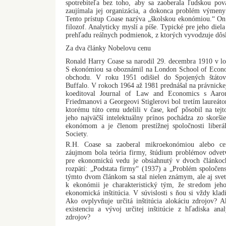
spotrebiteľa bez toho, aby sa zaoberala ľudskou po
zaujímala jej organizácia, a dokonca problém výmeny 
Tento prístup Coase nazýva „školskou ekonómiou.“ On
filozof. Analyticky myslí a píše. Typické pre jeho diel
prehľadu reálnych podmienok, z ktorých vyvodzuje dôs
Za dva články Nobelovu cenu
Ronald Harry Coase sa narodil 29. decembra 1910 v l
S ekonómiou sa oboznámil na London School of Econom
obchodu. V roku 1951 odišiel do Spojených štátov
Buffalo. V rokoch 1964 až 1981 prednášal na právnickej
koeditoval Journal of Law and Economics s Aar
Friedmanovi a Georgeovi Stiglerovi bol tretím laureá
ktorému túto cenu udelili v čase, keď pôsobil na tejto
jeho najväčší intelektuálny prínos pochádza zo skorši
ekonómom a je členom prestížnej spoločnosti liberá
Society.
R.H. Coase sa zaoberal mikroekonómiou alebo ce
záujmom bola teória firmy, štúdium problémov odvetví
pre ekonomickú vedu je obsiahnutý v dvoch článko
rozpätí: „Podstata firmy“ (1937) a „Problém spoloče
týmto dvom článkom sa stal nielen známym, ale aj sve
k ekonómii je charakteristický tým, že stredom jeh
ekonomická inštitúcia. V súvislosti s ňou si vždy klad
Ako ovplyvňuje určitá inštitúcia alokáciu zdrojov? A
existenciu a vývoj určitej inštitúcie z hľadiska ana
zdrojov?