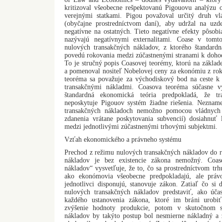
kritizoval všeobecne rešpektovanú Pigouovu analýzu
verejnými statkami. Pigou považoval určitý druh v
(obyčajne prostredníctvom daní), aby udržal na uzd
negatívne na ostatných. Tieto negatívne efekty pôsobi
nazývajú negatívnymi externalitami. Coase v tomt
nulových transakčných nákladov, z ktorého štandard
povedú rokovania medzi zúčastnenými stranami k doh
To je stručný popis Coasovej teorémy, ktorú na zákla
a pomenoval nositeľ Nobelovej ceny za ekonómiu z rok
teoréma sa považuje za východiskový bod na ceste k
transakčnými nákladmi. Coasova teoréma súčasne 
štandardná ekonomická teória predpokladá, že tr
neposkytuje Pigouov systém žiadne riešenia. Nezname
transakčných nákladoch nemožno pomocou vládnych 
zdanenia vrátane poskytovania subvencií) dosiahnuť
medzi jednotlivými zúčastnenými trhovými subjektmi.
Vzťah ekonomického a právneho systému
Prechod z režimu nulových transakčných nákladov do r
nákladov je bez existencie zákona nemožný. Coas
nákladov“ vysvetľuje, že to, čo sa prostredníctvom trhu
ako ekonómovia všeobecne predpokladajú, ale práv
jednotlivci disponujú, stanovuje zákon. Zatiaľ čo si
nulových transakčných nákladov predstaviť, ako úč
každého ustanovenia zákona, ktoré im bráni urobi
zvýšenie hodnoty produkcie, potom v skutočnom sv
nákladov by takýto postup bol nesmierne nákladný a 