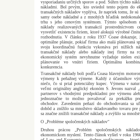
vysporiadaniu určitých sporov a pod. Súhrn týchto nák
nákladmi. Bol prvým, kto uviedol tento pojem do ek
transakčných nákladov vyplýva, že napriek tomu, že sú 
samy osebe nákladné a z mnohých hľadísk nedokonalé
trhu s jeho cenovým systémom. Týmto spôsobom mo
náklady realizovaných transakcií prostredníctvom
vysvetliť existenciu firiem, ktoré alokujú výrobné čini
rozhodnutia. V článku z roku 1937 Coase dokazuje,
optimálne plánuje, pokiaľ firma ako malá plánovaná sp
svoju koordinačnú funkciu vykonáva pri nižších ná
transakčné náklady alebo náklady inej firmy na r
ekonomický systém nevyhnutne vyžaduje nielen exis
plánovanie vo vnútri firiem. Optimálnu kombiná
konkurencia.
Transakčné náklady boli podľa Coasa hlavným motoro
výmeny k peňažnej výmene. Každý z účastníkov vým
niečo, čo si prial potenciálny kupec. Výmena v natur
veľmi originálny anglický ekonóm S. Jevons nazval 
partnerov s vhodnými predpokladmi pre výmenu ale
jednoznačne to možno považovať za prekážku pre
obchodov. Zavedením peňazí do obchodovania sa uľ
dohôd a znížilo sa množstvo skladovaného tovaru pre 
sa značne znížili transakčné náklady a zvýšilo sa množ
O „Probléme spoločenských nákladov“
Druhou prácou „Problém spoločenských náklad
ekonomickom myslení. Tento článok vyšiel v roku 1960
of Law and Economics – dodnes vydávanom – ktorý 