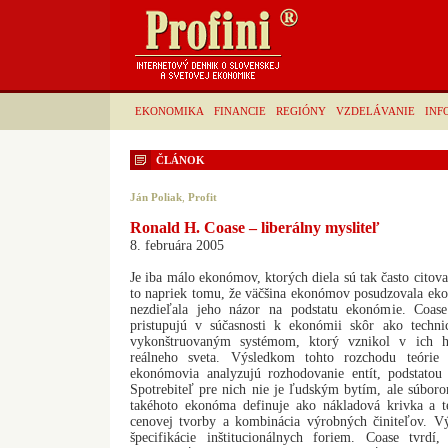
EKONOMIKA
FINANCIE
REGIÓNY
VZDELÁVANIE
INF
ČLÁNOK
Ján Poliak
,
Profit
Ronald H. Coase – liberálny mysliteľ
8. februára 2005
Je iba málo ekonómov, ktorých diela sú tak často citov
to napriek tomu, že väčšina ekonómov posudzovala eko
nezdieľala jeho názor na podstatu ekonómie. Coas
pristupujú v súčasnosti k ekonómii skôr ako techni
vykonštruovaným systémom, ktorý vznikol v ich h
reálneho sveta. Výsledkom tohto rozchodu teórie
ekonómovia analyzujú rozhodovanie entít, podstatou
Spotrebiteľ pre nich nie je ľudským bytím, ale súboro
takéhoto ekonóma definuje ako nákladová krivka a t
cenovej tvorby a kombinácia výrobných činiteľov. V
špecifikácie inštitucionálnych foriem. Coase tvr