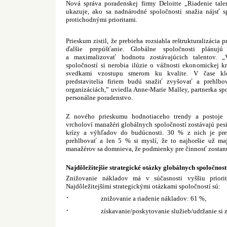
Nová správa poradenskej firmy Deloitte „Riadenie tal
ukazuje, ako sa nadnárodné spoločnosti snažia nájsť 
protichodnými prioritami.
Prieskum zistil, že prebieha rozsiahla reštrukturalizácia
ďalšie prepúšťanie. Globálne spoločnosti plánuj
a maximalizovať hodnotu zostávajúcich talentov. „
spoločností si nerobia ilúzie o vážnosti ekonomickej k
svedkami vzostupu smerom ku kvalite. V čase kle
predstavitelia firiem budú snažiť zvyšovať a prehlbo
organizáciách,” uviedla Anne-Marie Malley, partnerka sp
personálne poradenstvo.
Z nového prieskumu hodnotiaceho trendy a postoje v
vrcholoví manažéri globálnych spoločností zostávajú pesi
krízy a výhľadov do budúcnosti. 30 % z nich je pre
prehlbovať a len 5 % si myslí, že to najhoršie už m
manažérov sa domnieva, že podmienky pre činnosť zostanú
Najdôležitejšie strategické otázky globálnych spoločnost
Znižovanie nákladov má v súčasnosti vyššiu priorit
Najdôležitejšími strategickými otázkami spoločností sú:
·
znižovanie a riadenie nákladov: 61 %,
·
získavanie/poskytovanie služieb/udržanie si 