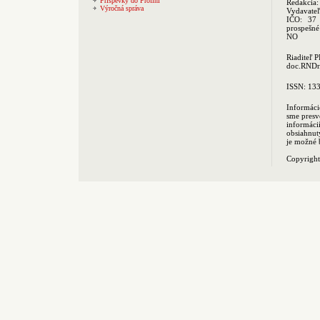
Príspevky do Profini
Redakcia
Výročná správa
Vydavate
IČO: 37 
prospešné
NO
Riaditeľ 
doc.RNDr.
ISSN: 13
Informáci
sme presv
informác
obsiahnut
je možné 
Copyrigh