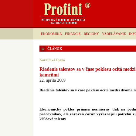
EKONOMIKA
FINANCIE
REGIÓNY
VZDELÁVANIE
INF
ČLÁNOK
Karaffová Diana
Riadenie talentov sa v čase poklesu ocitá med
kameňmi
22. apríla 2009
Riadenie talentov sa v čase poklesu ocitá medzi dvom
Ekonomický pokles prináša nesmierny tlak na podn
pracovníkov, ale zároveň čoraz výraznejšiu potrebu z
kľúčové talenty