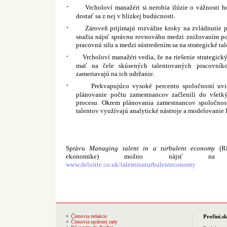
·
Vrcholoví manažéri si nerobia ilúzie o vážnosti h
dostať sa z nej v blízkej budúcnosti.
·
Zároveň prijímajú rozvážne kroky na zvládnutie 
snažia nájsť správnu rovnováhu medzi znižovaním p
pracovnú silu a medzi sústredením sa na strategické tal
·
Vrcholoví manažéri vedia, že na riešenie strategick
mať na čele skúsených talentovaných pracovník
zameriavajú na ich udržanie.
·
Prekvapujúco vysoké percento spoločností uvi
plánovanie počtu zamestnancov začlenili do všetk
procesu. Okrem plánovania zamestnancov spoločnost
talentov využívajú analytické nástroje a modelovanie 
Správu
Managing talent in a turbulent economy
(Ri
ekonomike) možno nájsť na int
www.deloitte.co.uk/talentinaturbulenteconomy
Členovia redakcie
Profini.sk
Členovia správnej rady