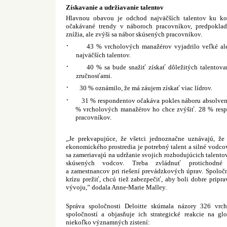
Získavanie a udržiavanie talentov
Hlavnou obavou je odchod najväčších talentov ku ko
očakávané trendy v náboroch pracovníkov, predpoklad
znížia, ale zvýši sa nábor skúsených pracovníkov.
·
43 % vrcholových manažérov vyjadrilo veľké al
najväčších talentov.
·
40 % sa bude snažiť získať dôležitých talentov
zručnosťami.
·
30 % oznámilo, že má záujem získať viac lídrov.
·
31 % respondentov očakáva pokles náboru absolvento
% vrcholových manažérov ho chce zvýšiť. 28 % resp
pracovníkov.
„Je prekvapujúce, že všetci jednoznačne uznávajú, že
ekonomického prostredia je potrebný talent a silné vodco
sa zameriavajú na udržanie svojich rozhodujúcich talent
skúsených vodcov. Treba zvládnuť protichodné p
a zamestnancov pri riešení prevádzkových úprav. Spoločn
krízu prežiť, chcú tiež zabezpečiť, aby boli dobre prip
vývoju,” dodala Anne-Marie Malley.
Správa spoločnosti Deloitte skúmala názory 326 vrc
spoločností a objasňuje ich strategické reakcie na glo
niekoľko významných zistení: