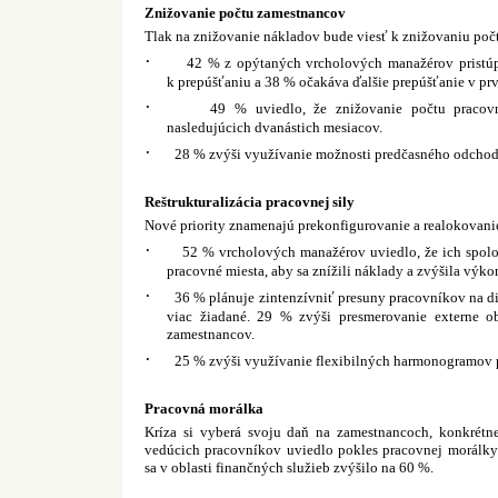
Znižovanie počtu zamestnancov
Tlak na znižovanie nákladov bude viesť k znižovaniu poč
·
42 % z opýtaných vrcholových manažérov pristúp
k prepúšťaniu a 38 % očakáva ďalšie prepúšťanie v pr
·
49 % uviedlo, že znižovanie počtu pracovn
nasledujúcich dvanástich mesiacov.
·
28 % zvýši využívanie možnosti predčasného odcho
Reštrukturalizácia pracovnej sily
Nové priority znamenajú prekonfigurovanie a realokovanie
·
52 % vrcholových manažérov uviedlo, že ich spoloč
pracovné miesta, aby sa znížili náklady a zvýšila výko
·
36 % plánuje zintenzívniť presuny pracovníkov na div
viac žiadané. 29 % zvýši presmerovanie externe o
zamestnancov.
·
25 % zvýši využívanie flexibilných harmonogramov 
Pracovná morálka
Kríza si vyberá svoju daň na zamestnancoch, konkrétn
vedúcich pracovníkov uviedlo pokles pracovnej morálky 
sa v oblasti finančných služieb zvýšilo na 60 %.