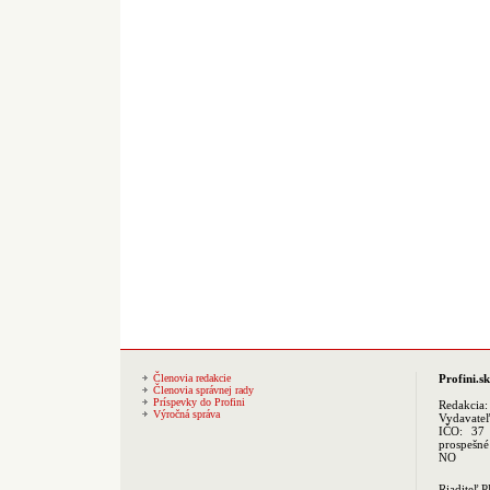
Členovia redakcie
Profini.sk
Členovia správnej rady
Príspevky do Profini
Redakcia
Výročná správa
Vydavate
IČO: 37 
prospešné
NO
Riaditeľ 