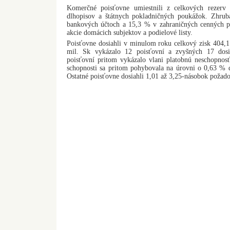
Komerčné poisťovne umiestnili z celkových rezerv
dlhopisov a štátnych pokladničných poukážok. Zhrub
bankových účtoch a 15,3 % v zahraničných cenných p
akcie domácich subjektov a podielové listy.
Poisťovne dosiahli v minulom roku celkový zisk 404,1
mil. Sk vykázalo 12 poisťovní a zvyšných 17 dosi
poisťovní pritom vykázalo vlani platobnú neschopnosť
schopnosti sa pritom pohybovala na úrovni o 0,63 %
Ostatné poisťovne dosiahli 1,01 až 3,25-násobok požad