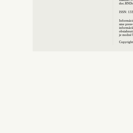
doc.RNDr.
ISSN: 13
Informáci
sme presv
informác
obsiahnut
je možné 
Copyrigh