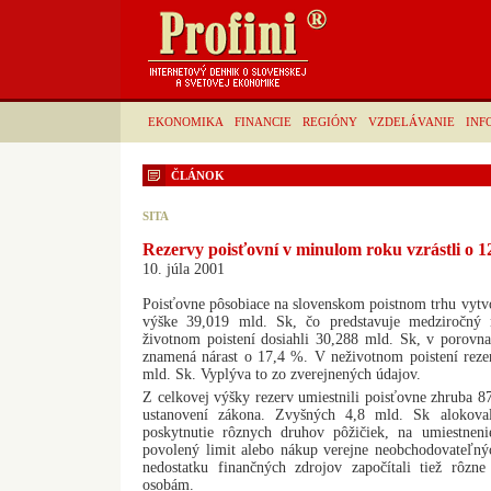
EKONOMIKA
FINANCIE
REGIÓNY
VZDELÁVANIE
INF
ČLÁNOK
SITA
Rezervy poisťovní v minulom roku vzrástli o 
10. júla 2001
Poisťovne pôsobiace na slovenskom poistnom trhu vytv
výške 39,019 mld. Sk, čo predstavuje medziročný
životnom poistení dosiahli 30,288 mld. Sk, v porovn
znamená nárast o 17,4 %. V neživotnom poistení reze
mld. Sk. Vyplýva to zo zverejnených údajov.
Z celkovej výšky rezerv umiestnili poisťovne zhruba 8
ustanovení zákona. Zvyšných 4,8 mld. Sk alokoval
poskytnutie rôznych druhov pôžičiek, na umiestneni
povolený limit alebo nákup verejne neobchodovateľn
nedostatku finančných zdrojov započítali tiež rôz
osobám.