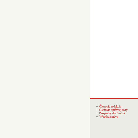
Členovia redakcie
Členovia správnej rady
Príspevky do Profini
Výročná správa