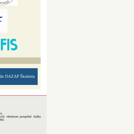
A
šie DAZAP Školenia
to,
cich všeobecne prospešné služby
-NO