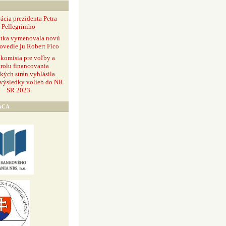
ácia prezidenta Petra
Pellegriniho
ntka vymenovala novú
ovedie ju Robert Fico
 komisia pre voľby a
rolu financovania
ckých strán vyhlásila
 výsledky volieb do NR
SR 2023
ÁCA