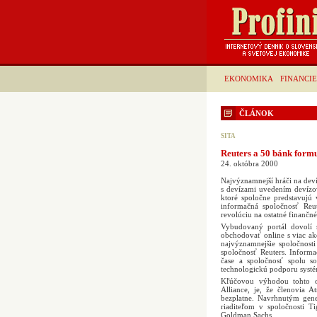
EKONOMIKA
FINANCIE
ČLÁNOK
SITA
Reuters a 50 bánk formu
24. októbra 2000
Najvýznamnejší hráči na dev
s devízami uvedením devízov
ktoré spoločne predstavujú
informačná spoločnosť Reut
revolúciu na ostatné finančné
Vybudovaný portál dovolí 
obchodovať online s viac ak
najvýznamnejšie spoločnost
spoločnosť Reuters. Inform
čase a spoločnosť spolu s
technologickú podporu syst
Kľúčovou výhodou tohto on
Alliance, je, že členovia 
bezplatne. Navrhnutým gen
riaditeľom v spoločnosti 
Goldman Sachs.