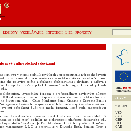
Hľadať:
REGIÓNY
VZDELÁVANIE
INFOTECH
LIFE
PROJEKTY
je nový online obchod s devízami
ízovom trhu v utorok podnikli prvý krok v procese zmeniť tvár obchodovania
ého trhu založeného na internete s názvom Atriax. Atriax zaviedlo 50 bánk,
 viac ako polovicu celého globálneho obchodovania s devízami a tlačová a
ers Group Plc, pričom prijali internetovú technológiu, ktorá už priniesla
Tento
projek
 trhy.
Európskeho 
spoločnostiam, investičným fondom a profesionálnym devízovým dílerom
o 100 zahraničnými menami. Najväčšími štyrmi akcionármi v Atriax budú tri
KURZY
i na devízovom trhu – Chase Manhattan Bank, Citibank a Deutsche Bank a
ačná agentúra Reuters bude spracovávať informácie a správy trhu v reálnom
7. 8. 2026
o svojimi pobočkami bude tiež medzi firmami, ktoré budú zabezpečovať
ému.
USD
CZK
line obchodovacieho systému oproti konkurencii, ako je napríklad FX
GBP
Atriaxu sa budú môcť podieľať na elektronickej platforme devízového trhu
HUF
erálnym riaditeľom Atriax je Dan Morehead, ktorý bol predtým finančným
CAD
Tiger Management L.L.C. a pracoval aj v Deutsche Bank, Bankers Trust a