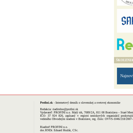
ŠKOLENI
Najnov
Profini.sk
- Internetový denník o slovenskej a svetovej ekonomike
Redakcia:
riaditelno@profini.sk
Vydavateľ:
PROFINI n.o.
Malý trh, 7089/2A, 811 08 Bratislava – Staré Mes
IČO: 37 924 826, zapísaný v registri neziskových organizácií poskytujú
vedeného Obvodným úradom v Bratislave, reg. číslo: OVVS-1046/218/2007
Riaditeľ PROFINI n.o.
doc.RNDr. Eduard Hozlár, CSc.