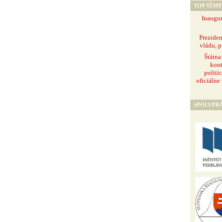
TOP TÉMY
Inaugur
Prezide
vládu, p
Štátna
kont
politi
oficiálne
SPOLUPR