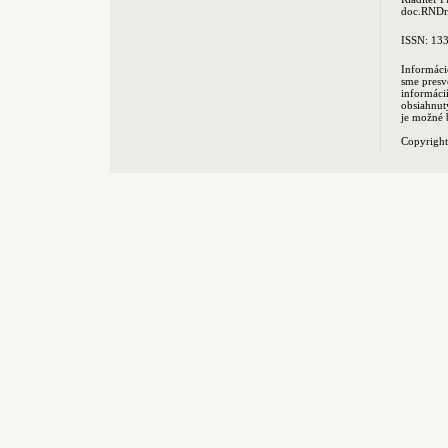
doc.RNDr.
ISSN: 13
Informáci
sme presv
informác
obsiahnut
je možné 
Copyrigh