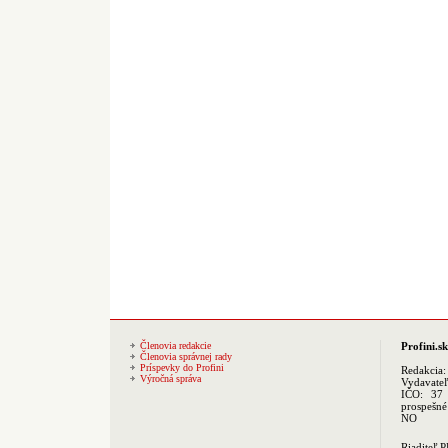
Členovia redakcie
Profini.sk
Členovia správnej rady
Príspevky do Profini
Redakcia
Výročná správa
Vydavate
IČO: 37 
prospešné
NO
Riaditeľ 