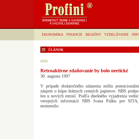
EKONOMIKA
FINANCIE
REGIÓNY
VZDELÁVANIE
INF
ČLÁNOK
SITA
Retroaktívne zdaňovanie by bolo neetické
30. augusta 1997
V prípade dodatočného zdanenia môžu potencionálni 
záujem o kúpu štátnych cenných papierov. NBS podpo
len u nových emisií. Podľa dnešného vyjadrenia vedúc
verejných informácií NBS Ivana Pašku pre SITA,
nezmenilo.