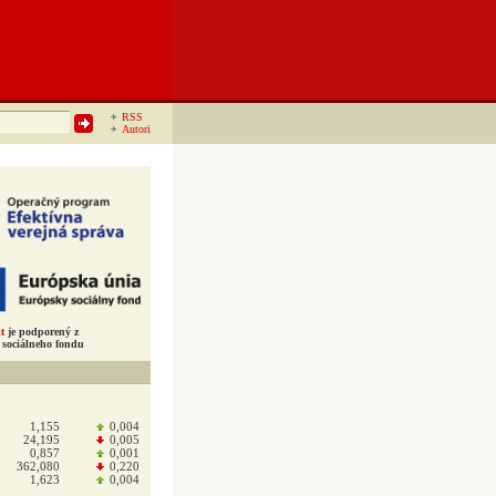
RSS
Autori
t
je podporený z
sociálneho fondu
1,155
0,004
24,195
0,005
0,857
0,001
362,080
0,220
1,623
0,004