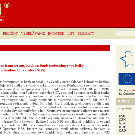
Hľadať:
REGIÓNY
VZDELÁVANIE
INFOTECH
LIFE
PROJEKTY
ces transformujúcich sa bánk nedosahuje výsledky
u bankou Slovenska (NBS)
ransformujúcich sa bánk nedosahuje výsledky predpokladané Národnou bankou
uje aj výsledky bankového sektora ako celku. Konštatovala to dnes Banková
í v súvislosti so Správou o vývoji bankového sektora SR k 30. júnu 1998,
Tento
projek
 z komuniké, ktoré tlačovej agentúre SITA poskytol hovorca centrálnej banky
Európskeho 
ených skúseností a poznatkov spracovala NBS v prvom polroku osobitný
cii vybraných bánk“, ktorý predložila ministerstvu financií (MF) SR. MF SR
KURZY
rogramu ozdravenia vybraných bánk, ktorý však napriek potrebe riešiť danú
e vlády SR predložený. V prvom polroku tohto roka pôsobilo v slovenskom
5. 8. 2026
tri pobočky zahraničných bánk. Kapitálová primeranosť k ultimu júna mierne
hla hodnotu 10,3%. Bilančná suma bankového sektora vzrástla v prvom polroku
USD
hruba 815 mld. Sk. Podľa bankovej rady nedošlo za sledované obdobie vo
CZK
k výraznejším výkyvom. Banková rada NBS schválila aj vyhlášku o vydaní
GBP
ncí v hodnote 500 Sk s tematikou ochrany prírody a krajiny – Tatranský
HUF
iež Opatrenie NBS, ktorým sa ustanovuje predkladanie výkazov bankami a
CAD
k NBS. Dnes sa uskutočnilo v Bratislave 28. rokovanie Bankovej rady NBS