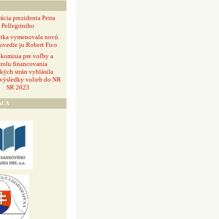
ácia prezidenta Petra
Pellegriniho
ntka vymenovala novú
ovedie ju Robert Fico
 komisia pre voľby a
rolu financovania
ckých strán vyhlásila
 výsledky volieb do NR
SR 2023
ÁCA