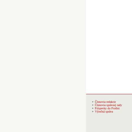
Členovia redakcie
Členovia správnej rady
Príspevky do Profini
Výročná správa