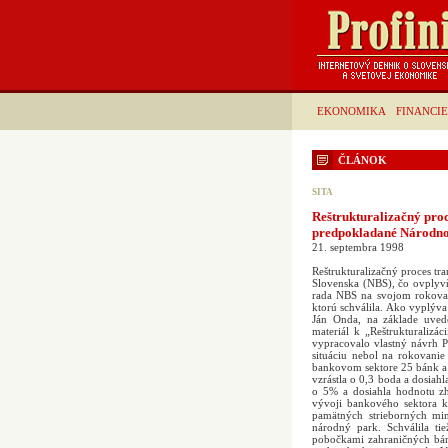
EKONOMIKA
FINANCIE
ČLÁNOK
SITA
Reštrukturalizačný pro
predpokladané Národno
21. septembra 1998
Reštrukturalizačný proces t
Slovenska (NBS), čo ovplyvň
rada NBS na svojom rokovan
ktorú schválila. Ako vyplýva
Ján Onda, na základe uved
materiál k „Reštrukturalizá
vypracovalo vlastný návrh P
situáciu nebol na rokovani
bankovom sektore 25 bánk a 
vzrástla o 0,3 boda a dosia
o 5% a dosiahla hodnotu z
vývoji bankového sektora 
pamätných strieborných mi
národný park. Schválila t
pobočkami zahraničných bán