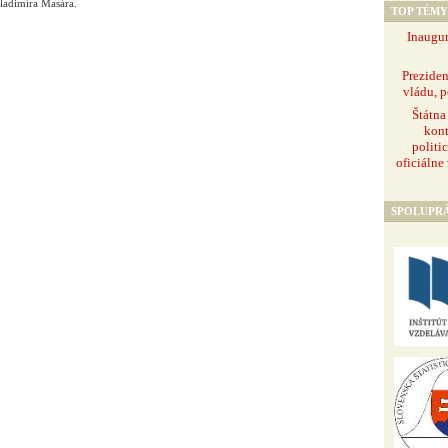
ladimíra Masára.
TOP TÉMY
Inaugur
Prezide
vládu, p
Štátna
kont
politi
oficiálne
SPOLUPR