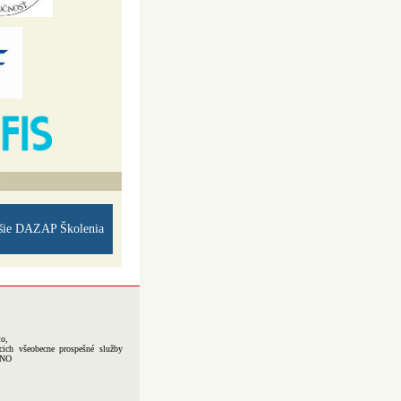
A
šie DAZAP Školenia
to,
cich všeobecne prospešné služby
-NO