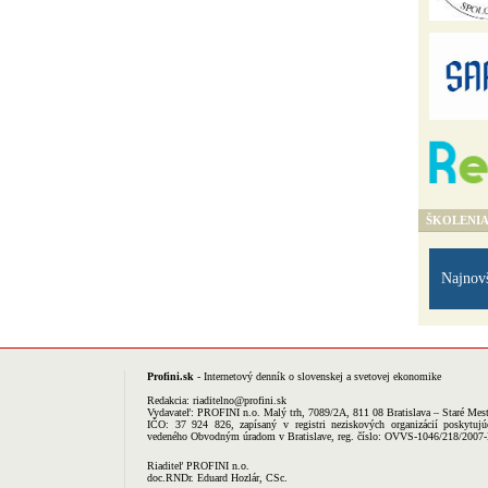
ŠKOLENI
Najnov
Profini.sk
- Internetový denník o slovenskej a svetovej ekonomike
Redakcia:
riaditelno@profini.sk
Vydavateľ:
PROFINI n.o.
Malý trh, 7089/2A, 811 08 Bratislava – Staré Mes
IČO: 37 924 826, zapísaný v registri neziskových organizácií poskytujú
vedeného Obvodným úradom v Bratislave, reg. číslo: OVVS-1046/218/2007
Riaditeľ PROFINI n.o.
doc.RNDr. Eduard Hozlár, CSc.