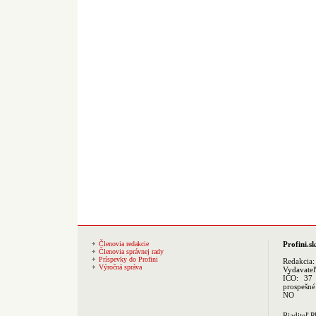
Členovia redakcie
Profini.sk
Členovia správnej rady
Príspevky do Profini
Redakcia
Výročná správa
Vydavate
IČO: 37 
prospešné
NO
Riaditeľ 