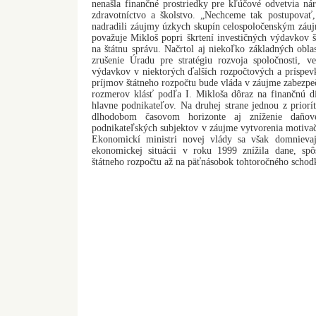
nenašla finančné prostriedky pre kľúčové odvetvia ná
zdravotníctvo a školstvo. „Nechceme tak postupovať,
nadradili záujmy úzkych skupín celospoločenským zá
považuje Mikloš popri škrtení investičných výdavkov 
na štátnu správu. Načrtol aj niekoľko základných oblas
zrušenie Úradu pre stratégiu rozvoja spoločnosti, v
výdavkov v niektorých ďalších rozpočtových a príspev
príjmov štátneho rozpočtu bude vláda v záujme zabezp
rozmerov klásť podľa I. Mikloša dôraz na finančnú di
hlavne podnikateľov. Na druhej strane jednou z priorí
dlhodobom časovom horizonte aj zníženie daňov
podnikateľských subjektov v záujme vytvorenia motivač
Ekonomickí ministri novej vlády sa však domnieva
ekonomickej situácii v roku 1999 znížila dane, spô
štátneho rozpočtu až na päťnásobok tohtoročného schod