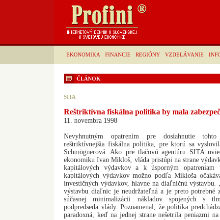
EKONOMIKA
FINANCIE
REGIÓNY
VZDELÁVANIE
INF
ČLÁNOK
SITA
Reštriktívna fiskálna politika by mala zabezp
11. novembra 1998
Nevyhnutným opatrením pre dosiahnutie tohto
reštriktívnejšia fiskálna politika, pre ktorú sa vyslovi
Schmögnerová. Ako pre tlačovú agentúru SITA uvie
ekonomiku Ivan Mikloš, vláda pristúpi na strane výdavk
kapitálových výdavkov a k úsporným opatreniam v
kapitálových výdavkov možno podľa Mikloša očakáv
investičných výdavkov, hlavne na diaľničnú výstavbu.
výstavbu diaľnic je neudržateľná a je preto potrebné z
súčasnej minimalizácii nákladov spojených s tlme
podpredseda vlády. Poznamenal, že politika predchádzaj
paradoxná, keď na jednej strane nešetrila peniazmi na 