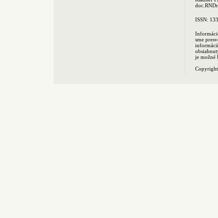
doc.RNDr.
ISSN: 13
Informáci
sme presv
informác
obsiahnut
je možné 
Copyrigh