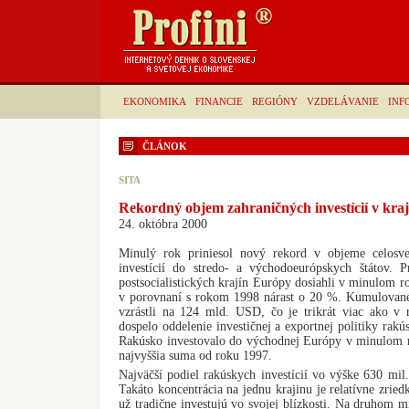
EKONOMIKA
FINANCIE
REGIÓNY
VZDELÁVANIE
INF
ČLÁNOK
SITA
Rekordný objem zahraničných investícií v kr
24. októbra 2000
Minulý rok priniesol nový rekord v objeme celosv
investícií do stredo- a východoeurópskych štátov. P
postsocialistických krajín Európy dosiahli v minulom 
v porovnaní s rokom 1998 nárast o 20 %. Kumulované
vzrástli na 124 mld. USD, čo je trikrát viac ako v
dospelo oddelenie investičnej a exportnej politiky rakú
Rakúsko investovalo do východnej Európy v minulom 
najvyššia suma od roku 1997.
Najväčší podiel rakúskych investícií vo výške 630 m
Takáto koncentrácia na jednu krajinu je relatívne zried
už tradične investujú vo svojej blízkosti. Na druhom 