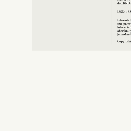
doc.RNDr.
ISSN: 13
Informáci
sme presv
informác
obsiahnut
je možné 
Copyrigh