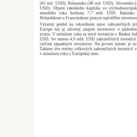
(65 mil. USD), Rumunsko (48 mil. USD), Slovensko (
USD). Objem rakúskeho kapitálu vo východoeurópsk
minulého roka hodnotu 7,7 mld. USD. Rakúsko
Holandskom a Francúzskom piatym najväčším investoro
Výrazný podiel na rekordnom stave zahraničných pri
Európe má aj oživený záujem investorov o následníc
zväzu. V minulom roku sa nové investície v Ruskej fede
USD. So sumou 4,9 mld. USD zahraničných investícií
cieľom západných investorov. Na prvom mieste je 
Takmer dve tretiny celkových zahraničných investícií
v minulom roku z Európskej únie.