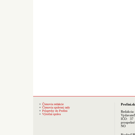
Členovia redakcie
Profini.sk
Členovia správnej rady
Príspevky do Profini
Redakcia
Výročná správa
Vydavate
IČO: 37 
prospešné
NO
Riaditeľ 